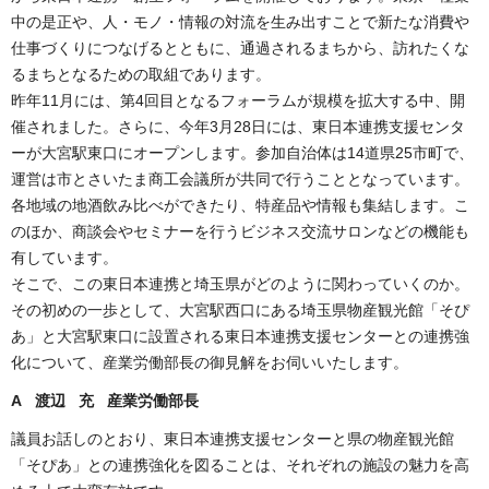
中の是正や、人・モノ・情報の対流を生み出すことで新たな消費や
仕事づくりにつなげるとともに、通過されるまちから、訪れたくな
るまちとなるための取組であります。
昨年11月には、第4回目となるフォーラムが規模を拡大する中、開
催されました。さらに、今年3月28日には、東日本連携支援センタ
ーが大宮駅東口にオープンします。参加自治体は14道県25市町で、
運営は市とさいたま商工会議所が共同で行うこととなっています。
各地域の地酒飲み比べができたり、特産品や情報も集結します。こ
のほか、商談会やセミナーを行うビジネス交流サロンなどの機能も
有しています。
そこで、この東日本連携と埼玉県がどのように関わっていくのか。
その初めの一歩として、大宮駅西口にある埼玉県物産観光館「そぴ
あ」と大宮駅東口に設置される東日本連携支援センターとの連携強
化について、産業労働部長の御見解をお伺いいたします。
A 渡辺 充 産業労働部長
議員お話しのとおり、東日本連携支援センターと県の物産観光館
「そぴあ」との連携強化を図ることは、それぞれの施設の魅力を高