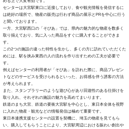
める上で大変有効です。
センターは大宮駅東口に近接しており、食や観光情報を発信するに
は絶好の場所で、物産の販売は行わず商品の展示とPRを中心に行う
と聞いております。
一方、大宮駅西口の「そぴあ」では、県内の魅力的な物産を数多く
取り揃えており、気に入った商品をすぐに購入することができま
す。
この2つの施設の違った特性を生かし、多くの方に訪れていただくた
めには、駅を挟み東西の人の流れを作り出すための工夫が必要で
す。
例えばセンターの利用者が「そぴあ」を訪れた際に、商品プレゼン
トなどのサービスを受けられるといった、お得感を伴う誘客の方法
が考えられます。
また、スタンプラリーのような遊び心があり回遊性のある仕掛けを
取り入れ、それぞれの施設の魅力を高めてまいります。
鉄道のまち大宮、鉄道の要衝大宮駅を中心とし、東日本全体を視野
に入れた物産・観光などの情報発信は極めて重要です。
東日本連携支援センターの設置を契機に、埼玉の物産を見てもら
い、購入してもらうことにより、大宮駅周辺における賑わい創出や