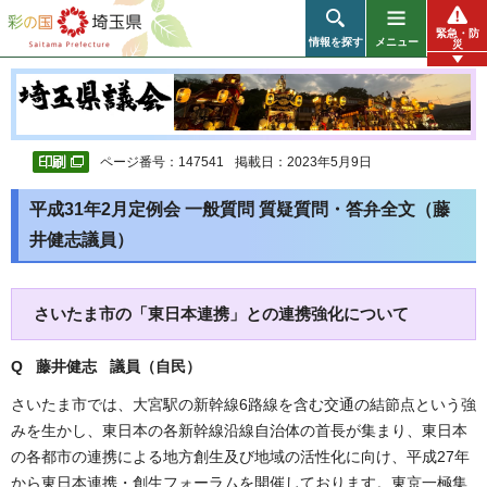
彩の国 埼玉県
緊急・防
情報を探す
メニュー
災
ページ番号：147541
掲載日：2023年5月9日
平成31年2月定例会 一般質問 質疑質問・答弁全文（藤
井健志議員）
さいたま市の「東日本連携」との連携強化について
Q 藤井健志 議員（自民
）
さいたま市では、大宮駅の新幹線6路線を含む交通の結節点という強
みを生かし、東日本の各新幹線沿線自治体の首長が集まり、東日本
の各都市の連携による地方創生及び地域の活性化に向け、平成27年
から東日本連携・創生フォーラムを開催しております。東京一極集