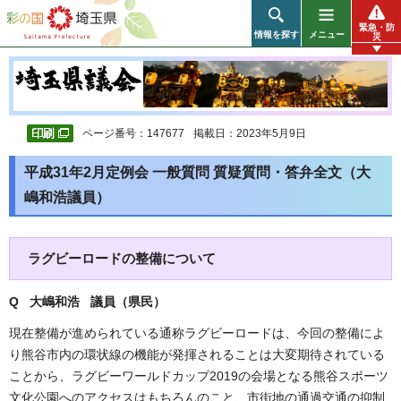
彩の国 埼玉県
緊急・防
情報を探す
メニュー
災
ページ番号：147677
掲載日：2023年5月9日
平成31年2月定例会 一般質問 質疑質問・答弁全文（大
嶋和浩議員）
ラグビーロードの整備について
Q 大嶋和浩 議員（県民
）
現在整備が進められている通称ラグビーロードは、今回の整備によ
り熊谷市内の環状線の機能が発揮されることは大変期待されている
ことから、ラグビーワールドカップ2019の会場となる熊谷スポーツ
文化公園へのアクセスはもちろんのこと、市街地の通過交通の抑制