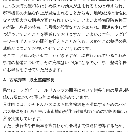
による渋滞の緩和をはじめ様々な効果が生まれるものと考えられ、
都市機能の大幅な向上が見込まれることからも、地域経済の活性化
など大変大きな期待が寄せられています。いよいよ整備段階も路面
の舗装、歩道の整備、信号機の設置などが進められ、開通も少しず
つ近づいていることを実感しておりますが、いよいよ本年、ラグビ
ーワールドカップの開催を迎えることからも、改めてこの整備の完
成時期についてお伺いさせていただくものです。
そこで、お尋ねをさせていただきますが、現在行われているこれら
県道の整備について、その完成はいつ頃になるのか、県土整備部長
にお尋ねをさせていただきます。
A 西成秀幸 県土整備部長
県では、ラグビーワールドカップの開催に向けて熊谷市内の県道5路
線6カ所において重点的に整備を進めています。
具体的には、シャトルバスによる観客輸送を円滑にするためのバイ
パス整備を3カ所と中心市街地の交通混雑緩和のための拡幅整備1カ
所を実施しています。
また、歩行者や自転車を熊谷駅から会場まで快適に誘導するため、