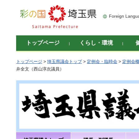
彩の国 埼玉県
Foreign Langu
トップページ
くらし・環境
トップページ
>
埼玉県議会トップ
>
定例会・臨時会
>
定例会
弁全文（西山淳次議員）