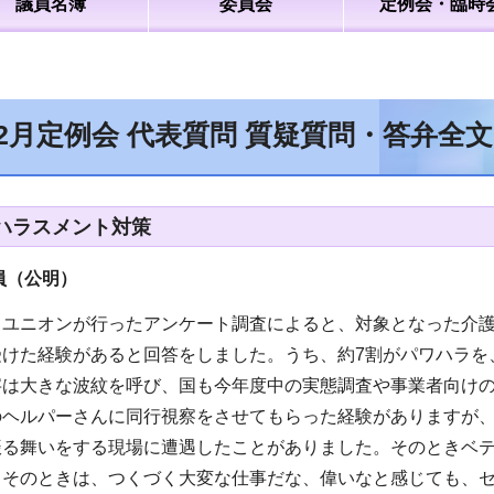
議員名簿
委員会
定例会・臨時
年2月定例会 代表質問 質疑質問・答弁全
ハラスメント対策
員（公明
）
ユニオンが行ったアンケート調査によると、対象となった介護職
受けた経験があると回答をしました。うち、約7割がパワハラを
字は大きな波紋を呼び、国も今年度中の実態調査や事業者向け
のヘルパーさんに同行視察をさせてもらった経験がありますが
振る舞いをする現場に遭遇したことがありました。そのときベ
。そのときは、つくづく大変な仕事だな、偉いなと感じても、