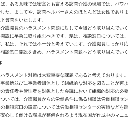
れば、ある意味では密室とも言える訪問介護の現場では、パワ
でした。ましてや、訪問ヘルパーさんのほとんどは女性であり
以下質問をいたします。
の介護職員のハラスメント問題に対して今後どう取り組んでい
の開設に早急に取り組むべきです。県は、相談窓口については
が、私は、それでは不十分と考えています。介護職員しっかり
の相談窓口開設を含め、ハラスメント問題へどう取り組んでい
事
るハラスメント対策は大変重要な課題であると考えております
は事業所並びに事業者団体として組織的な対応を図ることが何
所の責任者や管理者を対象とした会議において組織的対応の必
については、介護職員からの労働条件に係る相談は労働相談セ
用の相談窓口の設置については労働相談センターの実績などを
が安心して働ける環境が整備されるよう現在国が作成中のマニ