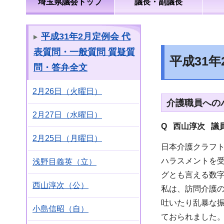
埼玉県議会トップ
議長・副議長
平成31年2月定例会 代
表質問・一般質問 質疑質
平成31
問・答弁全文
2月26日（火曜日）
介護職員への
2月27日（水曜日）
Q 西山淳次 議
2月25日（月曜日）
日本介護クラフト
ハラスメントを
浅野目義英（立）
グとも言える数
西山淳次（公）
私は、訪問介護
吐いたり乱暴な
小島信昭（自）
ておられました