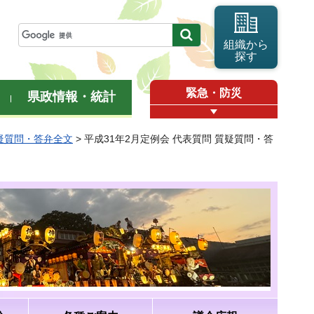
組織から
探す
緊急・防災
県政情報・統計
質疑質問・答弁全文
> 平成31年2月定例会 代表質問 質疑質問・答