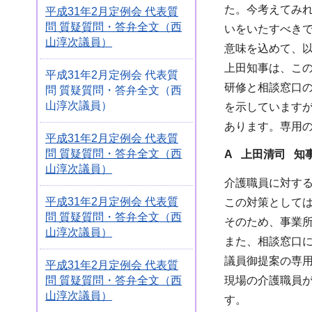
た。今考えてみ
平成31年2月定例会 代表質
問 質疑質問・答弁全文（西
いをいたすべき
山淳次議員）
意味を込めて、
上田知事は、こ
平成31年2月定例会 代表質
研修と相談窓口
問 質疑質問・答弁全文（西
山淳次議員）
を示しています
あります。専用
平成31年2月定例会 代表質
問 質疑質問・答弁全文（西
A 上田清司 知
山淳次議員）
介護職員に対す
平成31年2月定例会 代表質
この対策として
問 質疑質問・答弁全文（西
そのため、事業
山淳次議員）
また、相談窓口
議員御提案の専
平成31年2月定例会 代表質
問 質疑質問・答弁全文（西
現場の介護職員
山淳次議員）
す。