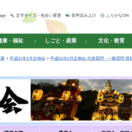
age
文字サイズ・色合い変更
音声読み上げ
ふりがなON
健康・福祉
しごと・産業
文化・教育
概要
>
平成31年2月定例会
>
平成31年2月定例会 代表質問・一般質問 