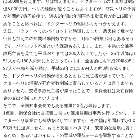
は600回を超えます。額は増えません。ドクターヘリの予算額は約2
億5,000万円。ヘリの種類が違うこともありますが、防災ヘリの予算
が年間約7億円前後で、過去5年間の年間平均出動回数が約115回で
あることと比べれば、ドクターヘリの奮闘ぶりがうかがえます。
先日、ドクターヘリのパイロットと懇談しました。悪天候で飛べな
い日も加えての年間出動回数ですから、1日に5回飛ぶ日もあるそう
です。パイロット不足という課題もあります。また、本県の交通事
故死亡者を見ても平成24年までは200人以上でしたが、25年以降は1
51人から180人の間にとどまっています。全国的にも平成20年の5,1
97人から毎年減り続け、平成29年には3,694人と約3割も減りまし
た。ドクターヘリの出動が増えるとともに死亡者が減っている。ド
クターヘリの活躍が死亡者数削減に寄与していることは言うまでも
ありません。交通事故死亡者が減ったことで、損保会社は死亡保険
金の支出が減ったといえます。
そこで、全国知事会長でもある知事に3点お尋ねします。
1点目、損保会社は自賠責に限った運用益拠出事業を行っており、ド
クターヘリ事業にも補助を出していますが、その額は年間わずか1,0
50万円に過ぎません。もっと支援すべきです。安定的な運航に資す
るため、あるいはパイロットの育成や運航チームを顕彰することな