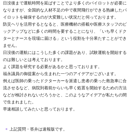
日没後まで運航時間を延ばすことでより多くのパイロットが必要に
なりますが、全国的な人材不足の中で夜間飛行ができる熟練したパ
イロットを確保するのが大変難しい状況だと伺っております。
防災ヘリを活用するとなると、医療機材の搭載や医療スタッフのピ
ックアップなどに多くの時間を要することになり、「いち早くドク
ターとナースを現場に届ける」という役割を十分果たすことができ
ません。
日没後の運航にはこうした多くの課題があり、試験運航を開始する
のは難しいとは考えております。
よく課題を研究する必要があるかと思っております。
福永議員の御提案から生まれた一つのアイデアがございます。
例えば医師の乗ったドクターカーを派遣し患者の乗った救急車に合
流させるなど、病院到着前からいち早く処置を開始するための方法
などが検討されないだろうかと、このようなアイデアが私たちの間
で生まれました。
早速相談してみたいと思っております。
上記質問・答弁は速報版です。