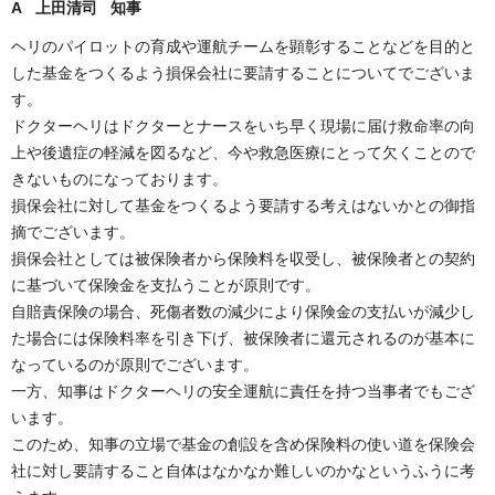
A 上田清司 知事
ヘリのパイロットの育成や運航チームを顕彰することなどを目的と
した基金をつくるよう損保会社に要請することについてでございま
す。
ドクターヘリはドクターとナースをいち早く現場に届け救命率の向
上や後遺症の軽減を図るなど、今や救急医療にとって欠くことので
きないものになっております。
損保会社に対して基金をつくるよう要請する考えはないかとの御指
摘でございます。
損保会社としては被保険者から保険料を収受し、被保険者との契約
に基づいて保険金を支払うことが原則です。
自賠責保険の場合、死傷者数の減少により保険金の支払いが減少し
た場合には保険料率を引き下げ、被保険者に還元されるのが基本に
なっているのが原則でございます。
一方、知事はドクターヘリの安全運航に責任を持つ当事者でもござ
います。
このため、知事の立場で基金の創設を含め保険料の使い道を保険会
社に対し要請すること自体はなかなか難しいのかなというふうに考