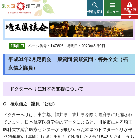
彩の国 埼玉県
緊急・防
情報を探す
メニュー
災
ページ番号：147605
掲載日：2023年5月9日
平成31年2月定例会 一般質問 質疑質問・答弁全文（福
永信之議員）
ドクターヘリに対する支援について
Q 福永信之 議員（公明
）
ドクターヘリは、東京都、福井県、香川県を除く道府県に配備され
ています。日本航空医療学会のデータによると、川越市にある埼玉
医科大学総合医療センターから飛び立った本県のドクターヘリが平
成29年度の1年間に現場に出動して診療した人数は543人です。うち