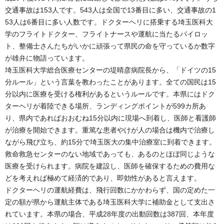
交通事故は153人です。543人は全国で13番目に多い、交通事故の1
53人は6番目に多い人数です。ドクターヘリに搭乗する埼玉医科大
学のフライトドクター、フライトナースや運航に当たるパイロッ
ト、整備士さんたちがいかに頑張って県民の命を守っているか数字
が雄弁に物語っています。
埼玉医科大学総合医療センターの堤晴彦病院長から、「ドイツの15
分ルール」という言葉を教わったことがあります。全ての国民は15
分以内に医療を受ける権利があるというルールです。本県にはドク
ターヘリが着陸できる場所、ランディングポイントが599カ所あ
り、県内であればおおむね15分以内に現場へ到着し、医師と看護師
が治療を開始できます。重篤な患者やけが人の場合は機内で治療し
ながら飛び立ち、約15分で埼玉医大の集中治療室に到着できます。
救命救急センターのない地域であっても、あるのとほぼ同じような
医療を受けられます。病院を建設し、医師を確保するための費用な
どを考えれば極めて経済的であり、即効性があると言えます。
ドクターヘリの運航経費は、飛行回数にかかわらず、国の定めた一
定の額が県から運航主体である埼玉医科大学に補助金として支出さ
れています。本県の場合、平成28年度の出動回数は387回、本年度