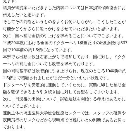
えます。
議員が御提案いただきました内容については日本損害保険協会にお
伝えしたいと思います。
そしてその判断というものをよくお伺いしながら、こうしたことが
可能かどうかさらに追っかけをさせていただきたいと思います。
次に、国へ補助金額の引上げを求めることについてでございます。
平成29年度における全国のドクターヘリ1機当たりの出動回数は537
回で10年前の約1.5倍になっています。
本県でも出動回数は右肩上がりで増加しており、国に対し、ドクタ
ーヘリの補助金についても改善を求めております。
国の補助基準額は段階的に引き上げられ、現在のところ10年前の約
1.5倍まで増額されましたがまだ十分といえない状況です。
ドクターヘリを安定的に運航していくために、実態に即した補助金
額を確保できるよう引き続き国に対して要望をしてまいります。
次に、日没後の出動について、試験運航を開始する考えはあるかに
ついてでございます。
運航主体の埼玉医科大学総合医療センターでは、スタッフの確保や
夜間飛行のリスクなどから現時点では難しいとの判断であると伺っ
ております。