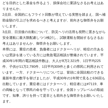
どを目的とした基金を作るよう、損保会社に要請なさるお考えはあ
りませんか。
2点目、全国的にもフライト回数が増えている実態を踏まえ、国へ補
助金額の引上げを求めるべきと考えますが、前向きな御答弁をお願
いします。
3点目、日没後の出動について、防災ヘリの活用も視野に置きながら
安全運航に最大限配慮しつつ検討し、試験運航を開始するなさるお
考えはありませんか、御答弁をお願いします。
本県には、重症の患者、負傷者にはドクターヘリが、軽症の方ある
いは受診を迷っている方には救急電話相談が整備されています。平
成30年1年間の電話相談件数は、大人が8万2,321件、1日平均225
件、子供が11万2,790件、1日平均309件と多くの県民に利用されて
います。一方、ドクターヘリについては、冒頭に全国比較のできる
最新年度の数字を挙げましたが、平成30年の1年間で見ると636回も
出動しています。重症者にはドクターヘリ、軽症者には#7119、車
の両輪となって県民の命を守っています。全国トップレベルの取組
です。知事、誇りを持って是非とも前向きな御答弁をお願いいたし
ます。