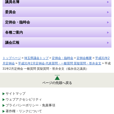
議員名簿
委員会
定例会・臨時会
各種ご案内
議会広報
トップページ
>
埼玉県議会トップ
>
定例会・臨時会
>
定例会概要
>
平成31年2
月定例会
>
平成31年2月定例会 代表質問・一般質問 質疑質問・答弁全文
> 平成
31年2月定例会 一般質問 質疑質問・答弁全文（福永信之議員）
ページの先頭へ戻る
サイトマップ
ウェブアクセシビリティ
プライバシーポリシー・免責事項
著作権・リンクについて