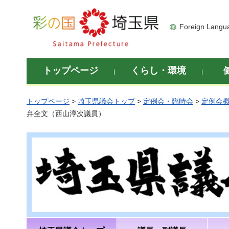
彩の国 埼玉県
Foreign Langu
トップページ
くらし・環境
トップページ
>
埼玉県議会トップ
>
定例会・臨時会
>
定例会
弁全文（西山淳次議員）