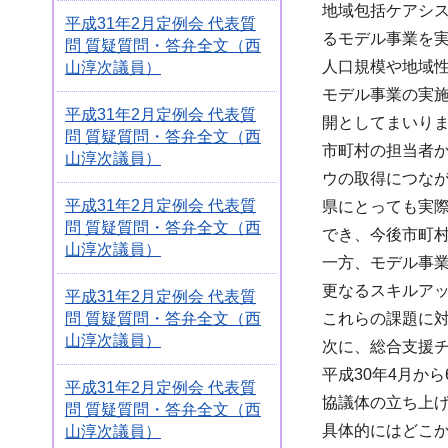
地域包括ケアシ
平成31年2月定例会 代表質
るモデル事業を
問 質疑質問・答弁全文（西
人口規模や地域
山淳次議員）
モデル事業の実
平成31年2月定例会 代表質
開としてまいり
問 質疑質問・答弁全文（西
市町村の担当者
山淳次議員）
ウの取得につな
平成31年2月定例会 代表質
県にとっても実
問 質疑質問・答弁全文（西
でき、今後市町
山淳次議員）
一方、モデル事
更なるスキルア
平成31年2月定例会 代表質
問 質疑質問・答弁全文（西
これらの課題に
山淳次議員）
次に、総合支援
平成30年4月か
平成31年2月定例会 代表質
協議体の立ち上
問 質疑質問・答弁全文（西
具体的にはどこ
山淳次議員）