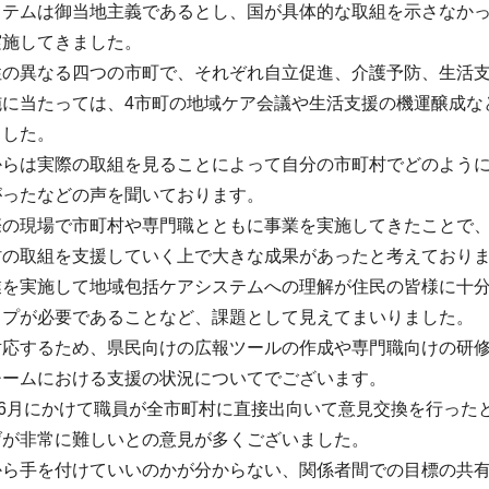
ステムは御当地主義であるとし、国が具体的な取組を示さなか
実施してきました。
性の異なる四つの市町で、それぞれ自立促進、介護予防、生活
施に当たっては、4市町の地域ケア会議や生活支援の機運醸成な
ました。
からは実際の取組を見ることによって自分の市町村でどのよう
がったなどの声を聞いております。
際の現場で市町村や専門職とともに事業を実施してきたことで
村の取組を支援していく上で大きな成果があったと考えており
業を実施して地域包括ケアシステムへの理解が住民の皆様に十
ップが必要であることなど、課題として見えてまいりました。
対応するため、県民向けの広報ツールの作成や専門職向けの研
チームにおける支援の状況についてでございます。
ら6月にかけて職員が全市町村に直接出向いて意見交換を行っ
げが非常に難しいとの意見が多くございました。
から手を付けていいのかが分からない、関係者間での目標の共