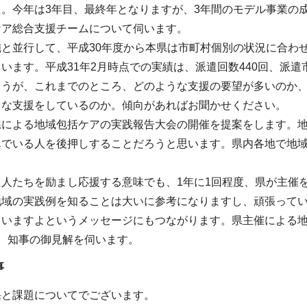
。今年は3年目、最終年となりますが、3年間のモデル事業の
ケア総合支援チームについて伺います。
施と並行して、平成30年度から本県は市町村個別の状況に合わ
います。平成31年2月時点での実績は、派遣回数440回、派
ょうが、これまでのところ、どのような支援の要望が多いのか
うな支援をしているのか。傾向があればお聞かせください。
県による地域包括ケアの実践報告大会の開催を提案をします。
んでいる人を後押しすることだろうと思います。県内各地で地
た人たちを励まし応援する意味でも、1年に1回程度、県が主催
地域の実践例を知ることは大いに参考になりますし、頑張って
ていますよというメッセージにもつながります。県主催による
、知事の御見解を伺います。
事
果と課題についてでございます。