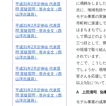
に感銘をしました
平成31年2月定例会 代表質
問 質疑質問・答弁全文（西
次に、地域包括
山淳次議員）
モデル事業の実
市町村に派遣して
平成31年2月定例会 代表質
はまちまちでし
問 質疑質問・答弁全文（西
山淳次議員）
して県はどのよ
三つ目として、
平成31年2月定例会 代表質
や現場で取り組
問 質疑質問・答弁全文（西
されています。
山淳次議員）
そこで、こうし
平成31年2月定例会 代表質
でしょうか。他
問 質疑質問・答弁全文（西
皆さんを応援し
山淳次議員）
以上3点について
平成31年2月定例会 代表質
A 上田清司 知
問 質疑質問・答弁全文（西
山淳次議員）
モデル事業の成