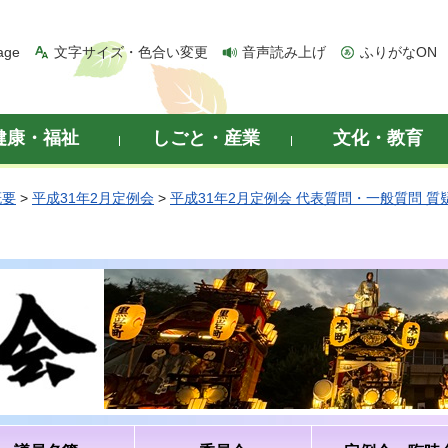
age
文字サイズ・色合い変更
音声読み上げ
ふりがなON
健康・福祉
しごと・産業
文化・教育
概要
>
平成31年2月定例会
>
平成31年2月定例会 代表質問・一般質問 