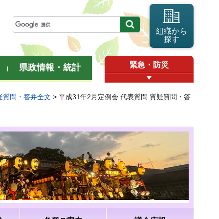
組織から
探す
緊急・防災
県政情報・統計
質疑質問・答弁全文
> 平成31年2月定例会 代表質問 質疑質問・答