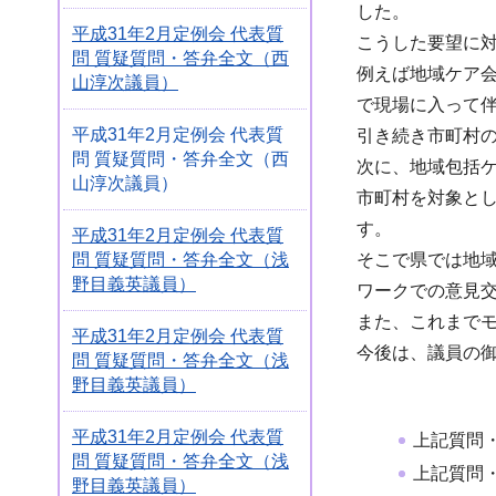
した。
平成31年2月定例会 代表質
こうした要望に
問 質疑質問・答弁全文（西
例えば地域ケア
山淳次議員）
で現場に入って
平成31年2月定例会 代表質
引き続き市町村
問 質疑質問・答弁全文（西
次に、地域包括
山淳次議員）
市町村を対象と
す。
平成31年2月定例会 代表質
問 質疑質問・答弁全文（浅
そこで県では地
野目義英議員）
ワークでの意見
また、これまで
平成31年2月定例会 代表質
今後は、議員の
問 質疑質問・答弁全文（浅
野目義英議員）
平成31年2月定例会 代表質
上記質問
問 質疑質問・答弁全文（浅
上記質問
野目義英議員）