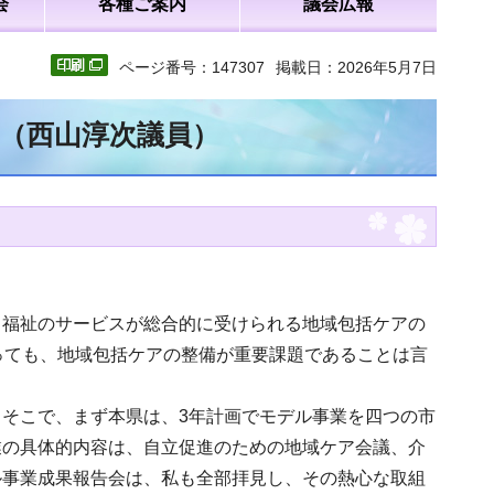
会
各種ご案内
議会広報
ページ番号：147307
掲載日：2026年5月7日
文（西山淳次議員）
、福祉のサービスが総合的に受けられる地域包括ケアの
っても、地域包括ケアの整備が重要課題であることは言
そこで、まず本県は、3年計画でモデル事業を四つの市
業の具体的内容は、自立促進のための地域ケア会議、介
ル事業成果報告会は、私も全部拝見し、その熱心な取組