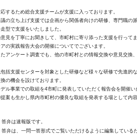
対応するため総合支援チームが支援に入っております。
会議の立ち上げ支援では企画から関係者向けの研修、専門職の
伴走型で支援をいたしました。
の意見を丁寧にお聞きして、市町村に寄り添った支援を行って
ケアの実践報告大会の開催についてでございます。
したアンケート調査でも、他の市町村との情報交換や意見交換
域包括支援センターを対象とした研修など様々な研修で先進的
交換の機会を設けております。
モデル事業での取組を4市町に発表していただく報告会を開催い
御提案も生かし県内市町村の優良な取組を発表する場として内
・答弁は速報版です。
・答弁は、一問一答形式でご覧いただけるように編集している