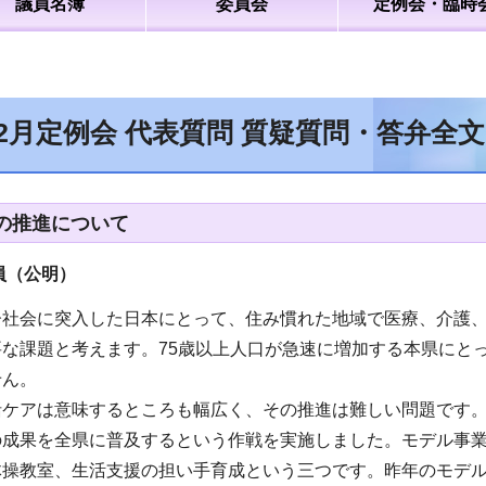
議員名簿
委員会
定例会・臨時
年2月定例会 代表質問 質疑質問・答弁全
の推進について
員（公明
）
齢社会に突入した日本にとって、住み慣れた地域で医療、介護
要な課題と考えます。75歳以上人口が急速に増加する本県にと
せん。
括ケアは意味するところも幅広く、その推進は難しい問題です。
の成果を全県に普及するという作戦を実施しました。モデル事
体操教室、生活支援の担い手育成という三つです。昨年のモデ