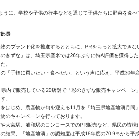
のように、学校や子供の行事などを通じて子供たちに野菜を食べ
。
林部長
産物のブランド化を推進するとともに、PRをもっと拡大できな
のきずな」は、埼玉県産米では26年ぶりに特A評価を獲得し
した。
の「手軽に買いたい・食べたい」という声に応え、平成30年
。
、県内で販売している20店舗で「彩のきずな販売キャンペーン
ます。
米をはじめ、農産物が旬を迎える11月を「埼玉県地産地消月間
産物のキャンペーンを行っております。
市や大宮駅、浦和駅のコンコースでのPR販売など、県民の皆様
の結果、「地産地消」の認知度は平成18年度の70.9％から平成