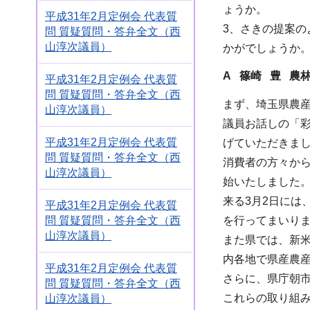
ょうか。
平成31年2月定例会 代表質
3、さきの提案
問 質疑質問・答弁全文（西
山淳次議員）
かがでしょうか
A 篠崎 豊 農
平成31年2月定例会 代表質
問 質疑質問・答弁全文（西
まず、埼玉県農
山淳次議員）
議員お話しの「彩
平成31年2月定例会 代表質
げていただきま
問 質疑質問・答弁全文（西
消費者の方々から
山淳次議員）
始いたしました
来る3月2日には
平成31年2月定例会 代表質
問 質疑質問・答弁全文（西
を行ってまいり
山淳次議員）
また県では、新
内各地で県産農
平成31年2月定例会 代表質
さらに、県庁朝
問 質疑質問・答弁全文（西
これらの取り組み
山淳次議員）