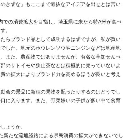
彩のきずな」もここまで奇抜なアイデアを出せとは言い
県内での消費拡大を目指し、埼玉県に来たら特A米が食べ
ます。
したらブランド品として成功するはずですが、私が買い
んでした。地元のホウレンソウやニンジンなどは地産地
ん。また、農産物ではありませんが、有名な草加せんべ
西部のサトイモや狭山茶などは積極的に売っていないよ
消費の拡大によりブランド力を高めるほうが良いと考え
運動会の景品に新種の果物を配ったりするのはどうでし
の口に入ります。また、野菜嫌いの子供が多い中で食育
でしょうか。
た新たな流通経路による県民消費の拡大ができないでし