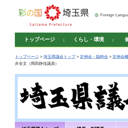
彩の国 埼玉県
Foreign Langu
トップページ
くらし・環境
トップページ
>
埼玉県議会トップ
>
定例会・臨時会
>
定例会
弁全文（岡田静佳議員）