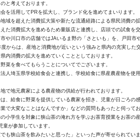
ものと考えております。
会を活用してPRを拡大し、ブランド化を進めてまいります。
の地域を超えた消費拡大策や新たな流通経路による県民消費の
超えた消費拡大を進めるため量販店と連携し、店頭での試食を交
ま市や川口市の店舗ではJAいるま野の「さといも」を、戸田市
1年度からは、産地と消費地が近いという強みと県内の充実した
る県内消費の拡大を進めていくこととしております。
に野菜を食べてもらうことについてでございます。
法人埼玉県学校給食会と連携し、学校給食に県産農産物を使用
。
各地で地元農家による農産物の供給が行われております。
では、給食に野菜を提供している農家を招き、児童が日ごろの
作業で大変なことはなんですか」などの質問もあったと伺って
内の小学生を対象に狭山茶の淹れ方を学ぶお茶育授業をお茶の産
もの児童が参加しています。
家でも狭山茶を飲みたいと思った」といった声が寄せられてい