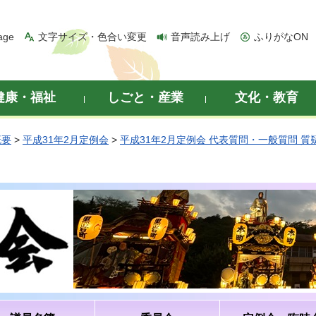
age
文字サイズ・色合い変更
音声読み上げ
ふりがなON
健康・福祉
しごと・産業
文化・教育
概要
>
平成31年2月定例会
>
平成31年2月定例会 代表質問・一般質問 