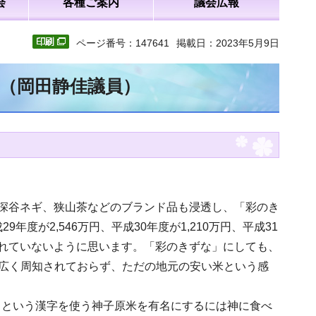
会
各種ご案内
議会広報
ページ番号：147641
掲載日：2023年5月9日
文（岡田静佳議員）
す。深谷ネギ、狭山茶などのブランド品も浸透し、「彩のき
度が2,546万円、平成30年度が1,210万円、平成31
伝されていないように思います。「彩のきずな」にしても、
広く周知されておらず、ただの地元の安い米という感
」という漢字を使う神子原米を有名にするには神に食べ