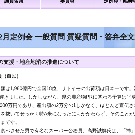
議員名簿
委員会
定例会・臨時
年2月定例会 一般質問 質疑質問・答弁全
の支援・地産地消の推進について
員（自民
）
額は1,980億円で全国18位、サトイモの出荷額は日本一で
輝きました。しかしながら、県の農産物PRに関わる予算は平成29年
,000万円であり、産出額の2万分の1しかなく、ほとんど宣
リを抜いてせっかく特A米になったにもかかわらず、そのことが
ままです。
を食べさせた男で有名なスーパー公務員、高野誠鮮氏は、「神