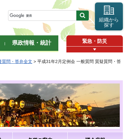
組織から
探す
緊急・防災
県政情報・統計
質疑質問・答弁全文
> 平成31年2月定例会 一般質問 質疑質問・答