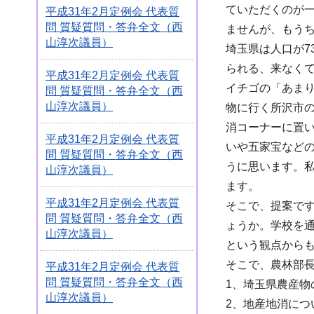
ていただくのが
平成31年2月定例会 代表質
問 質疑質問・答弁全文（西
ませんが、もうち
山淳次議員）
埼玉県は人口が7
られる、来なく
平成31年2月定例会 代表質
イチゴの「あま
問 質疑質問・答弁全文（西
山淳次議員）
物に行く所沢市
消コーナーに置
平成31年2月定例会 代表質
いや五家宝など
問 質疑質問・答弁全文（西
うに思います。
山淳次議員）
ます。
平成31年2月定例会 代表質
そこで、提案で
問 質疑質問・答弁全文（西
ょうか。学校を
山淳次議員）
という観点から
そこで、農林部長
平成31年2月定例会 代表質
問 質疑質問・答弁全文（西
1、埼玉県農産物
山淳次議員）
2、地産地消に