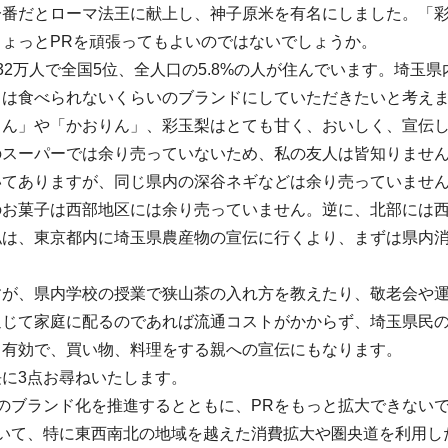
一番だとローマ法王に献上し、神子原米を有名にしました。「
ょっとPRを頑張ってもよいのではないでしょうか。
32万人で全国5位、全人口の5.8%の人が住んでいます。埼玉
ては食べられないくらいのブランドにしていただきたいと考え
りん」や「かおりん」、彩玉梨はとても甘く、おいしく、宣伝
のスーパーでは余り売っていないため、私の友人は皆知りませ
いてありますが、同じ県内の深谷ネギなどは余り売っていませ
のお菓子は西部地区には余り売っていません。逆に、北部には
私は、東京都内に埼玉県農産物の宣伝に行くより、まずは県内
すが、県内学校の授業で狭山茶の入れ方を教えたり、敬老会や
通じて家庭に配るのであれば流通コストがかからず、埼玉県民
も有効で、買い物、料理をする親への宣伝にもなります。
に3点お尋ねいたします。
のブランド化を推進するとともに、PRをもっと拡大できない
ついて、特に東西南北の地域を越えた消費拡大や圏央道を利用し