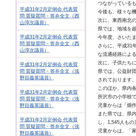
つながっている
平成31年2月定例会 代表質
今後も、様々な機
問 質疑質問・答弁全文（西
次に、東西南北
山淳次議員）
県では、地域を
平成31年2月定例会 代表質
今年度、さいた
問 質疑質問・答弁全文（西
さらに、平成3
山淳次議員）
な流通経路によ
次に、子供たち
平成31年2月定例会 代表質
問 質疑質問・答弁全文（浅
県では、公益財団
野目義英議員）
されております
このほか、県内
平成31年2月定例会 代表質
所沢市の小学校
問 質疑質問・答弁全文（浅
児童からは「畑
野目義英議員）
また県では、県
平成31年2月定例会 代表質
し、1,545人
問 質疑質問・答弁全文（浅
児童からは、「
野目義英議員）