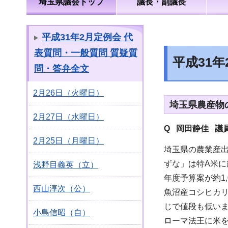
埼玉県議会トップ
議長・副議長
平成31年2月定例会 代
表質問・一般質問 質疑質
平成31
問・答弁全文
2月26日（火曜日）
埼玉県農産物
2月27日（水曜日）
Q 岡田静佳 議
2月25日（月曜日）
埼玉県の農業産出
ずな」は特A米に
浅野目義英（立）
年度予算案が約1
西山淳次（公）
魚沼産コシヒカ
じで値段も低い
小島信昭（自）
ローマ法王に米