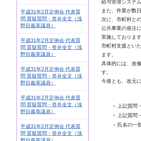
給与管理システ
また、作業が数
平成31年2月定例会 代表質
問 質疑質問・答弁全文（浅
次に、市町村と
野目義英議員）
公共事業の発注
実施しておりま
平成31年2月定例会 代表質
市町村支援とい
問 質疑質問・答弁全文（浅
野目義英議員）
ます。
具体的には、改
平成31年2月定例会 代表質
す。
問 質疑質問・答弁全文（浅
今後とも、改元
野目義英議員）
平成31年2月定例会 代表質
問 質疑質問・答弁全文（浅
上記質問
野目義英議員）
上記質問
氏名の一
平成31年2月定例会 代表質
問 質疑質問・答弁全文（浅
野目義英議員）