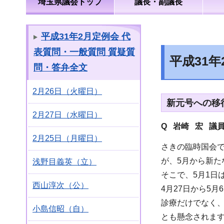
埼玉県議会トップ
議長・副議長
平成31年2月定例会 代
表質問・一般質問 質疑質
平成31
問・答弁全文
2月26日（火曜日）
新元号への移
2月27日（水曜日）
Q 岩崎 宏 議
2月25日（月曜日）
さきの臨時国会で
が、5月から新た
浅野目義英（立）
そこで、5月1日
西山淳次（公）
4月27日から5
診療だけでなく
小島信昭（自）
とも懸念されま