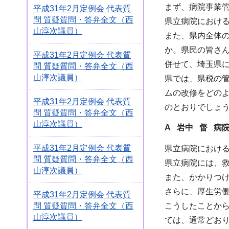
まず、病院事業
平成31年2月定例会 代表質
問 質疑質問・答弁全文（西
県立病院におけ
山淳次議員）
また、県内全体
か。県民の皆さ
平成31年2月定例会 代表質
併せて、埼玉県
問 質疑質問・答弁全文（西
山淳次議員）
県では、県税の
ムの改修をどの
平成31年2月定例会 代表質
のとおりでしょ
問 質疑質問・答弁全文（西
山淳次議員）
A
岩中 督 病
平成31年2月定例会 代表質
県立病院における
問 質疑質問・答弁全文（西
県立病院には、
山淳次議員）
また、かかりつ
さらに、厚生労働
平成31年2月定例会 代表質
問 質疑質問・答弁全文（西
こうしたことか
山淳次議員）
ては、通常どお