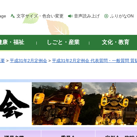
age
文字サイズ・色合い変更
音声読み上げ
ふりがなON
健康・福祉
しごと・産業
文化・教育
概要
>
平成31年2月定例会
>
平成31年2月定例会 代表質問・一般質問 