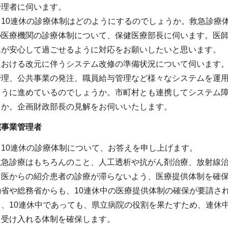
管理者に伺います。
る10連休の診療体制はどのようにするのでしょうか。救急診療
の医療機関の診療体制について、保健医療部長に伺います。医
んが安心して過ごせるように対応をお願いしたいと思います。
における改元に伴うシステム改修の準備状況について伺います
管理、公共事業の発注、職員給与管理など様々なシステムを運
ように進めているのでしょうか。市町村とも連携してシステム
うか。企画財政部長の見解をお伺いいたします。
院事業管理者
10連休の診療体制について、お答えを申し上げます。
救急診療はもちろんのこと、人工透析や抗がん剤治療、放射線
け医からの紹介患者の診療が滞らないよう、医療提供体制を確
省や総務省からも、10連休中の医療提供体制の確保が要請さ
ら、10連休中であっても、県立病院の役割を果たすため、連休
り受け入れる体制を確保します。