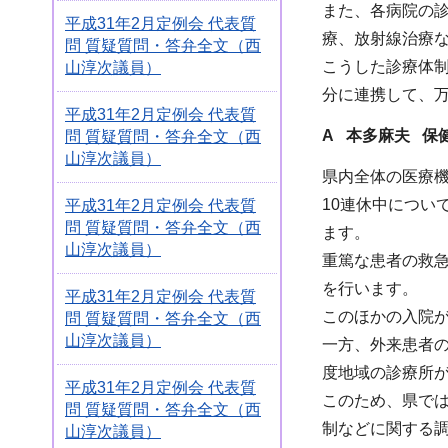
また、各病院の
平成31年2月定例会 代表質
療、放射線治療
問 質疑質問・答弁全文（西
こうした診療体
山淳次議員）
分に連携して、
平成31年2月定例会 代表質
A
本多麻夫 保
問 質疑質問・答弁全文（西
山淳次議員）
県内全体の医療
10連休中につ
平成31年2月定例会 代表質
問 質疑質問・答弁全文（西
ます。
山淳次議員）
重篤な患者の救急
を行います。
平成31年2月定例会 代表質
このほかの入院
問 質疑質問・答弁全文（西
山淳次議員）
一方、外来患者
度地域の診療所
平成31年2月定例会 代表質
このため、県で
問 質疑質問・答弁全文（西
制などに関する
山淳次議員）