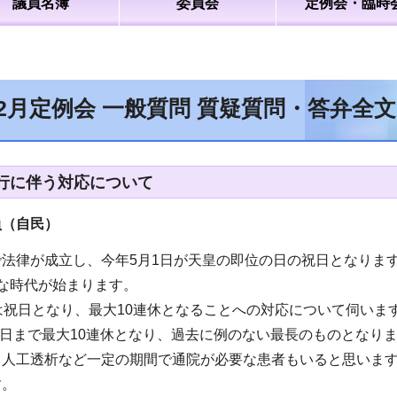
議員名簿
委員会
定例会・臨時
年2月定例会 一般質問 質疑質問・答弁全
行に伴う対応について
員（自民
）
法律が成立し、今年5月1日が天皇の即位の日の祝日となりま
な時代が始まります。
は祝日となり、最大10連休となることへの対応について伺いま
月6日まで最大10連休となり、過去に例のない最長のものとな
、人工透析など一定の期間で通院が必要な患者もいると思いま
す。