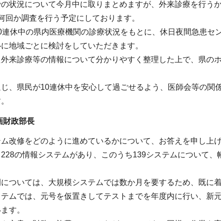
での状況について今月中に取りまとめますが、外来診療を行う
何回か調査を行う予定にしております。
10連休中の県内医療機関の診療状況をもとに、休日夜間急患セ
心に地域ごとに検討をしていただきます。
た外来診療等の情報について分かりやすく整理した上で、県の
通じ、県民が10連休中を安心して過ごせるよう、医師会等の関
す。
画財政部長
テム改修をどのように進めているかについて、お答えを申し上
228の情報システムがあり、このうち139システムについて
間については、大規模システムでは数か月を要するため、既に
ステムでは、元号を仮置きしてテストまでを年度内に行い、新
います。