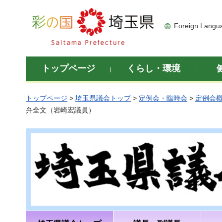
彩の国 埼玉県
Foreign Langu
トップページ
くらし・環境
トップページ
>
埼玉県議会トップ
>
定例会・臨時会
>
定例会
弁全文（岩崎宏議員）