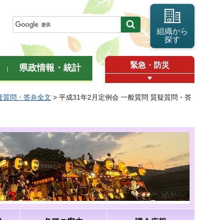
組織から
探す
緊急・防災
県政情報・統計
質疑質問・答弁全文
> 平成31年2月定例会 一般質問 質疑質問・答