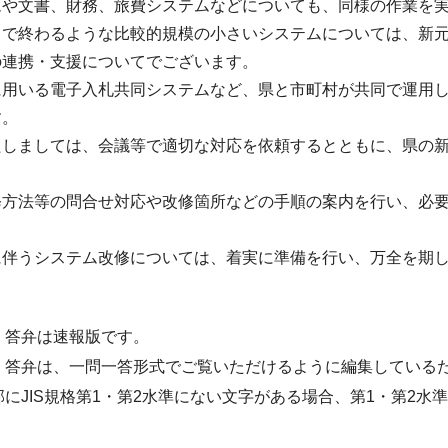
ムや文書、財務、旅費システムなどについても、同様の作業を
日で終わるような比較的規模の小さいシステムについては、新
の連携・支援についてでございます。
に用いる電子入札共同システムなど、県と市町村が共同で運用
す。
たしましては、会議等で適切な対応を依頼するとともに、県の
修方法等の問合せ対応や改修箇所などの手順の案内を行い、必
に伴うシステム改修については、着実に準備を行い、万全を期
・答弁は速報版です。
・答弁は、一問一答形式でご覧いただけるように編集している
部にJIS規格第1・第2水準にない文字がある場合、第1・第2