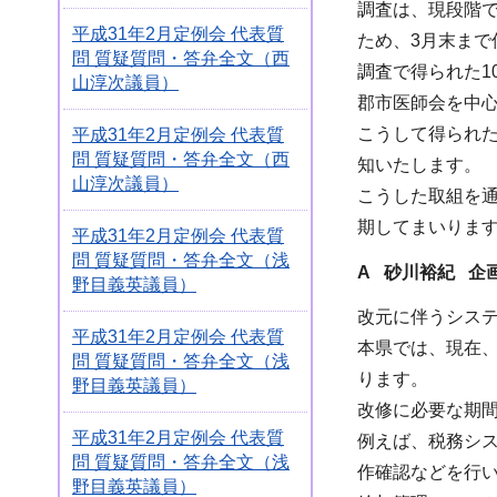
調査は、現段階
平成31年2月定例会 代表質
ため、3月末まで
問 質疑質問・答弁全文（西
調査で得られた
山淳次議員）
郡市医師会を中
こうして得られ
平成31年2月定例会 代表質
問 質疑質問・答弁全文（西
知いたします。
山淳次議員）
こうした取組を
期してまいりま
平成31年2月定例会 代表質
問 質疑質問・答弁全文（浅
A
砂川裕紀 企
野目義英議員）
改元に伴うシス
平成31年2月定例会 代表質
本県では、現在、
問 質疑質問・答弁全文（浅
ります。
野目義英議員）
改修に必要な期
平成31年2月定例会 代表質
例えば、税務シ
問 質疑質問・答弁全文（浅
作確認などを行
野目義英議員）