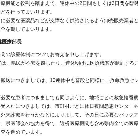
診療機能と役割を踏まえて、連休中の2日間もしくは3日間を臨
などを行ってまいります。
制に必要な医薬品などが支障なく供給されるよう卸売販売業者
万全を期してまいります。
健医療部長
機関の診療体制についてお答えを申し上げます。
いては、県民が不安を感じたり、連休明けに医療機関が混乱する
搬送につきましては、10連休中も普段と同様に、救命救急セ
が必要な患者につきましても同じように、地域ごとに救急輪番
の受入れにつきましては、市町村ごとに休日夜間急患センターや
が外来診療を行うかなどによりまして、その日に必要なバック
は、県医師会の協力を得て、透析医療機関も含め県内全ての医療
調査を進めています。