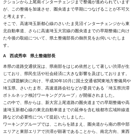
クションから上尾南インターチェンジまで整備が進められています
が、この整備を加速させ、圏央道まで早期につなげることが不可欠
と考えます。
そこで、高速埼玉新都心線のさいたま見沼インターチェンジから東
北自動車道、さらに高速埼玉大宮線の圏央道までの早期整備に向け
た今後の取組について、県土整備部長の御所見をお伺いいたしま
す。
A 西成秀幸 県土整備部長
本県の道路交通状況は、県南部をはじめ依然として著しい渋滞が生
じており、県民生活や社会経済に大きな影響を及ぼしております。
この課題解決に向け、平成30年10月に国土交通省関東地方整備局や
埼玉県、さいたま市、高速道路会社などが委員である「埼玉県渋滞
ボトルネック検討ワーキンググループ」が開催されました。
この中で、県からは、新大宮上尾道路の圏央道までの早期整備や高
速埼玉新都心線の東北自動車道までの延伸を含む核都市広域幹線道
路などの必要性について提起いたしました。
ワーキンググループでは、これらを踏まえ、圏央道から南の県中部
エリアと東部エリアで渋滞が顕著であることから、南北方向、東西