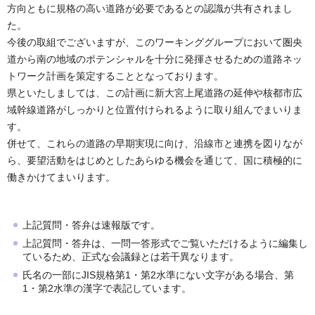
方向ともに規格の高い道路が必要であるとの認識が共有されまし
た。
今後の取組でございますが、このワーキンググループにおいて圏央
道から南の地域のポテンシャルを十分に発揮させるための道路ネッ
トワーク計画を策定することとなっております。
県といたしましては、この計画に新大宮上尾道路の延伸や核都市広
域幹線道路がしっかりと位置付けられるように取り組んでまいりま
す。
併せて、これらの道路の早期実現に向け、沿線市と連携を図りなが
ら、要望活動をはじめとしたあらゆる機会を通じて、国に積極的に
働きかけてまいります。
上記質問・答弁は速報版です。
上記質問・答弁は、一問一答形式でご覧いただけるように編集し
ているため、正式な会議録とは若干異なります。
氏名の一部にJIS規格第1・第2水準にない文字がある場合、第
1・第2水準の漢字で表記しています。