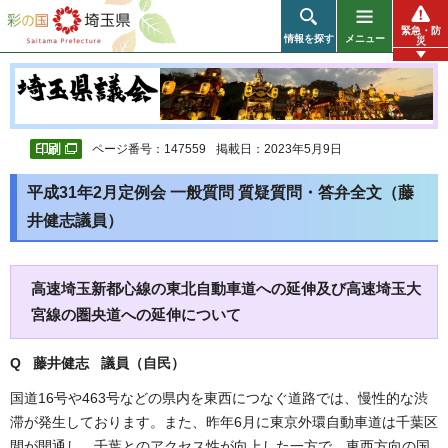
彩の国 埼玉県
緊急・防
情報を探す
メニュー
災
ページ番号：147559
掲載日：2023年5月9日
平成31年2月定例会 一般質問 質疑質問・答弁全文（藤
井健志議員）
高速埼玉新都心線の東北自動車道への延伸及び高速埼玉大
宮線の圏央道への延伸について
Q 藤井健志 議員（自民
）
国道16号や463号などの県内を東西につなぐ道路では、慢性的な渋
滞が発生しております。また、昨年6月に東京外環自動車道は千葉区
間が開通し、千葉とのアクセス性が向上した一方で、東西方向の国