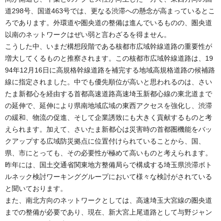
道298号、国道463号では、更なる渋滞への懸念が高まっているとこ
ろであります。外環道や圏央道の整備は進んでいるものの、圏央道
以南のネットワークはぜい弱と言わざるを得ません。
こうした中、いまだ構想段階である核都市広域幹線道路の重要性が
増大してくるものと推察されます。この核都市広域幹線道路は、19
94年12月16日に高規格幹線道路を補完する地域高規格道路の候補路
線に指定されました。中でも優先順位が高いと思われるのは、さい
たま新都心を経由する首都高速道路高速埼玉新都心線の東北道まで
の延伸で、延伸により県南地域広域の東西アクセスを強化し、渋滞
の緩和、物流の促進、そして企業誘致にも大きく貢献するものと考
えられます。加えて、さいたま新都心は災害時の首都圏機能をバッ
クアップする広域防災拠点に位置付けられていることから、国、
県、市にとっても、その必要性が極めて高いものと考えられます。
昨年には、国土交通省関東地方整備局らで構成する埼玉県渋滞ボト
ルネック検討ワーキンググループにおいて様々な検討がされている
と聞いております。
また、南北方向のネットワークとしては、高速埼玉大宮線の圏央道
までの整備が必要であり、現在、新大宮上尾道路として与野ジャン