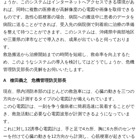
ょうか。このシステムはインターネットへアクセスできる環境があ
れば、同時に複数の医療者が高解像度の心電図や画像を取得できる
ものです。急性心筋梗塞の場合、病院への搬送中に患者のデータを
病院に送ることができれば、受入先の病院側で到着前に治療の準備
を整えて待つことができます。このシステムは、沖縄県中南部地区
や三重県の津市などで導入され、成果が出ていると伺っておりま
す。
救急搬送から治療開始までの時間を短縮し、救命率を向上するた
め、このようなシステムの導入を検討してはどうでしょうか、危機
管理防災部長の見解をお伺いいたします。
A 槍田義之 危機管理防災部長
現在、県内消防本部のほとんどの救急車には、心臓の動きを三つの
方向から計測するタイプの心電図計が備えられています。
この心電図計は、一刻を争う傷病者に簡易迅速に装着することがで
き、救急活動に必要な心電図波形が計測できるようになっていま
す。
これに対し12誘導心電図計は、手と足で4カ所、胸に6カ所のセンサ
ーを付けて心臓の動きを12方向から計測し、心筋梗塞が起きている