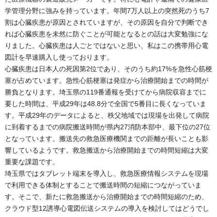
学管理分野に強みを持っています。年間7万人以上の突然死のうち7
割は心臓疾患が原因とされていますが、その原因を自分で判断でき
れば心臓疾患を未然に防ぐことが可能となるとの話は大変勉強にな
りました。心臓疾患は人ごとではないと思い、私はこの携帯用心電
図計を早速購入し使っております。
心臓疾患は日本人の死因第2位であり、そのうち約17%を急性心筋梗
塞が占めています。急性心筋梗塞は発症から治療開始までの時間が
勝負となります。埼玉県の119番通報を受けてから病院収容までに
要した時間は、平成29年は48.8分で全国で5番目に長くなっていま
す。平成29年のデータによると、秩父地域では現場を出発して病院
に到着するまでの病院搬送時間が県内27消防本部中、最下位の27位
となっています。搬送先の救急医療機関までの距離が長いことも影
響しているようです。救急搬送から治療開始までの時間短縮は大変
重要な課題です。
埼玉県ではタブレット端末を導入し、救急医療情報システムを現場
で利用できる体制とすることで搬送時間の短縮につながっていま
す。そこで、新たに救急搬送から治療開始までの時間短縮のため、
クラウド型12誘導心電図伝送システムの導入を検討してはどうでし