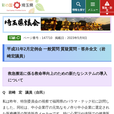
彩の国 埼玉県
緊急・防
情報を探す
メニュー
災
ページ番号：147710
掲載日：2023年5月9日
平成31年2月定例会 一般質問 質疑質問・答弁全文（岩
崎宏議員）
救急搬送に係る救命率向上のための新たなシステムの導入
について
Q 岩崎 宏 議員（自民
）
私は昨年、特別委員会の視察で福岡県のパラマ・テック社に訪問し
ました。同社は、中小企業庁の元気なモノ作り中小企業に選定され
た医療機器の製造販売メーカーです。特に心電計や遠隔での健康医