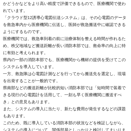
かどうかなどをより高い精度で評価できるもので、医療機関で使わ
れています。
「クラウド型12誘導心電図伝送システム」は、その心電図のデータ
を救急車内から医療機関に伝送し、医師が救急搬送中に確認できる
ようにするものです。
医療機関では、救急車到着の前に治療体制を整える時間が作れるた
め、秩父地域など搬送距離が長い消防本部では、救命率の向上に特
に有効と考えられます。
県内の一部の消防本部でも、医療機関から機材の提供を受けてこの
システムを導入しています。
一方、救急隊は心電図計測などを行ってから搬送先を選定し、現場
を出発することが一般的です。
県南部などの搬送距離が比較的短い消防本部では「短時間で装着で
きる現行の心電図計を活用して、一刻も早く医療機関に搬送すべ
き」との意見もあります。
また、システムの導入に当たり、新たな費用が発生するなどの課題
もあります。
このため、既に導入している消防本部の状況などを検証しながら、
システムの導入について、関係部局としっかりと検討してまいりま