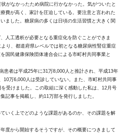
症状がなかったため病院に行かなかった。気がついたと
医療費が高く、家計を圧迫している。要注意と言われた
ていました。糖尿病の多くは日頃の生活習慣と大きく関
ば、人工透析が必要となる重症化を防ぐことができま
により、都道府県レベルでは初となる糖尿病性腎症重症
策を国民健康保険団体連合会による市町村共同事業と
者は平成25年に31万8,000人と推計され、平成13年
0人、10万6,000人は受診していない。また、市町村共同事
明を受けました。この取組に深く感動した私は、12月号
集記事を掲載し、約11万部を発行しました。
めていく上でどのような課題があるのか、その課題を解
新年度から開始するそうですが、その概要につきまして