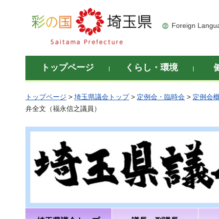
彩の国 埼玉県
Foreign Langu
トップページ
くらし・環境
トップページ
>
埼玉県議会トップ
>
定例会・臨時会
>
定例会
弁全文（福永信之議員）