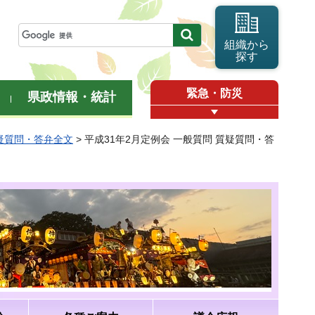
組織から
探す
緊急・防災
県政情報・統計
質疑質問・答弁全文
> 平成31年2月定例会 一般質問 質疑質問・答