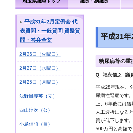
埼玉県議会トップ
議長・副議長
平成31年2月定例会 代
表質問・一般質問 質疑質
平成31
問・答弁全文
2月26日（火曜日）
糖尿病等の重
2月27日（水曜日）
Q 福永信之 議
2月25日（月曜日）
平成28年現在、
尿病性腎症です。
浅野目義英（立）
上、6年後には後
西山淳次（公）
人工透析になると
質が低下します
小島信昭（自）
500万円と高額