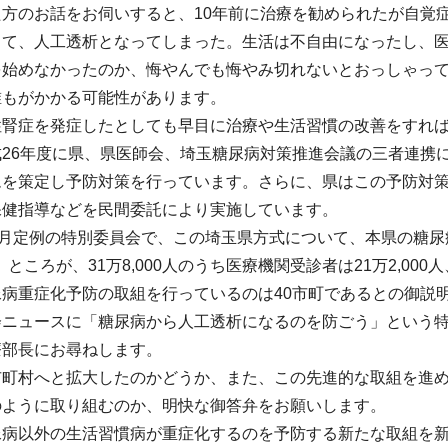
た方のお話をお伺いすると、10年前に治療を勧められたが自覚
して、人工透析となってしまった。生活は不自由になったし、
を始めなかったのか、悔やんでも悔やみ切れないとおっしゃっ
誰もがかかる可能性があります。
性腎症を発症したとしても早目に治療や生活習慣の改善をすれ
成26年度に県、県医師会、埼玉糖尿病対策推進会議の三者連携
ムを策定し予防対策を行っています。さらに、県はこの予防対
保健指導などを民間委託により実施しています。
9月定例の特別委員会で、この埼玉県方式について、本県の糖尿病患
。ところが、31万8,000人のうち医療機関受診者は21万2,00
病重症化予防の取組を行っているのは40市町であるとの御説
会ニュースに「糖尿病から人工透析になるのを防ごう」という特
療部長にお尋ねします。
市町村へと拡大したのかどうか、また、この先進的な取組を進
のように取り組むのか、明快な御答弁をお願いします。
尿病以外の生活習慣病が重症化するのを予防する新たな取組を