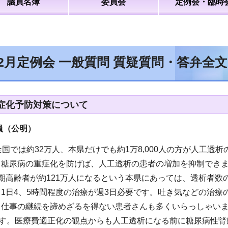
議員名簿
委員会
定例会・臨時
年2月定例会 一般質問 質疑質問・答弁全
症化予防対策について
員（公明
）
全国では約32万人、本県だけでも約1万8,000人の方が人工
糖尿病の重症化を防げば、人工透析の患者の増加を抑制できま
期高齢者が約121万人になるという本県にあっては、透析者数
1日4、5時間程度の治療が週3日必要です。吐き気などの治
。仕事の継続を諦めざるを得ない患者さんも多くいらっしゃいま
です。医療費適正化の観点からも人工透析になる前に糖尿病性