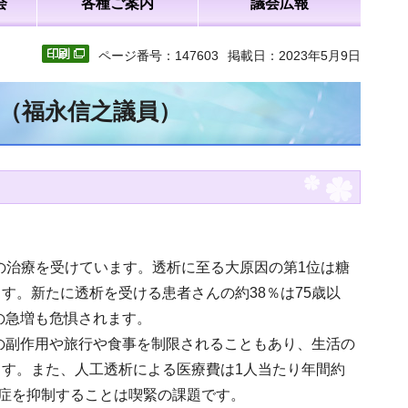
会
各種ご案内
議会広報
ページ番号：147603
掲載日：2023年5月9日
文（福永信之議員）
透析の治療を受けています。透析に至る大原因の第1位は糖
す。新たに透析を受ける患者さんの約38％は75歳以
の急増も危惧されます。
療の副作用や旅行や食事を制限されることもあり、生活の
す。また、人工透析による医療費は1人当たり年間約
腎症を抑制することは喫緊の課題です。