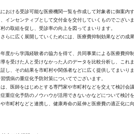
域における受診可能な医療機関一覧を作成して対象者に御案内
て、インセンティブとして交付金を交付していくものでござい
町村の取組を促し、受診率の向上を図ってまいります。
をさらに広く展開していくためには、医療費抑制効果などの成
今年度から学識経験者の協力を得て、共同事業による医療費抑
指導を受けた人と受けなかった人のデータを比較分析し、これ
検証し、その結果を市町村や関係者などに広く提供してまいり
活習慣病の重症化予防対策についてでございます。
ては、医師をはじめとする専門家や市町村などを交えて検討会
腎症重症化予防のノウハウが活用できないかなどについて検討
会や市町村などと連携し、健康寿命の延伸と医療費の適正化に