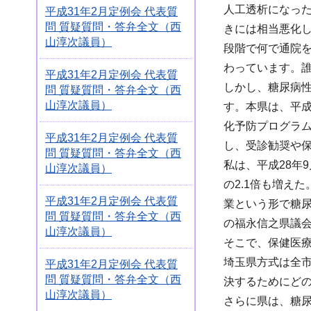
人工透析になっ
平成31年2月定例会 代表質
問 質疑質問・答弁全文（西
きには相当悪化
山淳次議員）
段階で何で通院
わっています。
平成31年2月定例会 代表質
しかし、糖尿病
問 質疑質問・答弁全文（西
山淳次議員）
す。本県は、平
化予防プログラ
平成31年2月定例会 代表質
し、受診勧奨や
問 質疑質問・答弁全文（西
私は、平成28年
山淳次議員）
の2.1倍も増えた
平成31年2月定例会 代表質
業という形で糖尿
問 質疑質問・答弁全文（西
の福永信之県議
山淳次議員）
そこで、保健医
埼玉県方式は全
平成31年2月定例会 代表質
問 質疑質問・答弁全文（西
決するためにど
山淳次議員）
さらに県は、糖