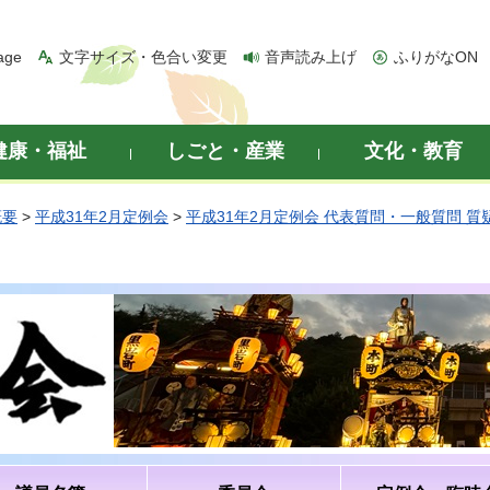
age
文字サイズ・色合い変更
音声読み上げ
ふりがなON
健康・福祉
しごと・産業
文化・教育
概要
>
平成31年2月定例会
>
平成31年2月定例会 代表質問・一般質問 