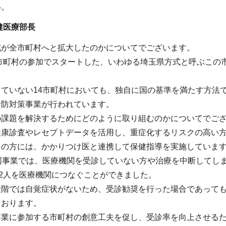
い。
健医療部長
式が全市町村へと拡大したのかについてでございます。
9市町村の参加でスタートした、いわゆる埼玉県方式と呼ぶこの
していない14市町村においても、独自に国の基準を満たす方法
予防対策事業が行われています。
の課題を解決するためにどのように取り組むのかについてでご
健康診査やレセプトデータを活用し、重症化するリスクの高い
中の方には、かかりつけ医と連携して保健指導を実施していま
同事業では、医療機関を受診していない方や治療を中断してしま
62人を医療機関につなぐことができました。
段階では自覚症状がないため、受診勧奨を行った場合であって
ております。
事業に参加する市町村の創意工夫を促し、受診率を向上させる