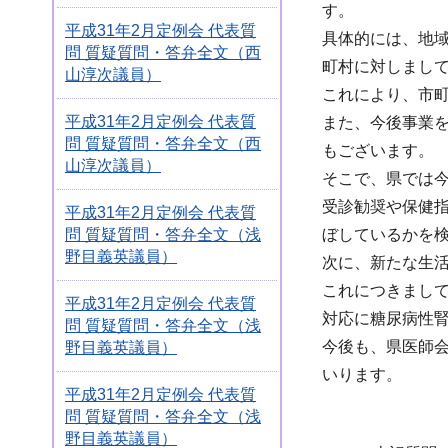
す。
平成31年2月定例会 代表質
具体的には、地
問 質疑質問・答弁全文（西
町村に対しまし
山淳次議員）
これにより、市
平成31年2月定例会 代表質
また、今後事業
問 質疑質問・答弁全文（西
もございます。
山淳次議員）
そこで、県では
受診勧奨や保健
平成31年2月定例会 代表質
問 質疑質問・答弁全文（浅
ぼしているかを
野目義英議員）
次に、新たな生
これにつきまし
平成31年2月定例会 代表質
対応に糖尿病性
問 質疑質問・答弁全文（浅
今後も、県医師
野目義英議員）
いります。
平成31年2月定例会 代表質
問 質疑質問・答弁全文（浅
野目義英議員）