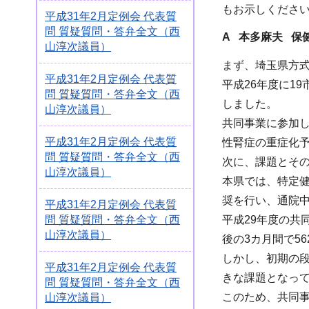
もお示しくださ
平成31年2月定例会 代表質
問 質疑質問・答弁全文（西
A 本多麻夫 保
山淳次議員）
まず、埼玉県方
平成31年2月定例会 代表質
平成26年度に1
問 質疑質問・答弁全文（西
しました。
山淳次議員）
共同事業に参加
平成31年2月定例会 代表質
性腎症の重症化
問 質疑質問・答弁全文（西
次に、課題とそ
山淳次議員）
本県では、特定
奨を行い、通院
平成31年2月定例会 代表質
問 質疑質問・答弁全文（西
平成29年度の共
山淳次議員）
後の3カ月間で5
しかし、初期の
平成31年2月定例会 代表質
きな課題となっ
問 質疑質問・答弁全文（西
このため、共同
山淳次議員）