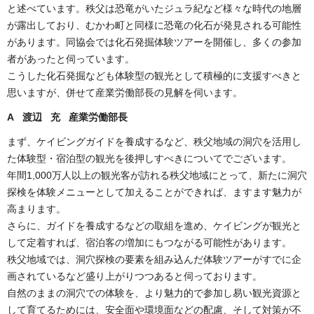
と述べています。秩父は恐竜がいたジュラ紀など様々な時代の地層
が露出しており、むかわ町と同様に恐竜の化石が発見される可能性
があります。同協会では化石発掘体験ツアーを開催し、多くの参加
者があったと伺っています。
こうした化石発掘なども体験型の観光として積極的に支援すべきと
思いますが、併せて産業労働部長の見解を伺います。
A 渡辺 充 産業労働部長
まず、ケイビングガイドを養成するなど、秩父地域の洞穴を活用し
た体験型・宿泊型の観光を後押しすべきについてでございます。
年間1,000万人以上の観光客が訪れる秩父地域にとって、新たに洞穴
探検を体験メニューとして加えることができれば、ますます魅力が
高まります。
さらに、ガイドを養成するなどの取組を進め、ケイビングが観光と
して定着すれば、宿泊客の増加にもつながる可能性があります。
秩父地域では、洞穴探検の要素を組み込んだ体験ツアーがすでに企
画されているなど盛り上がりつつあると伺っております。
自然のままの洞穴での体験を、より魅力的で参加し易い観光資源と
して育てるためには、安全面や環境面などの配慮、そして対策が不