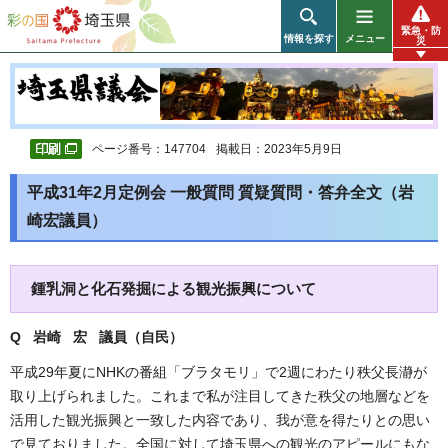
彩の国 埼玉県
緊急・防
情報を探す
メニュー
災
ページ番号：147704
掲載日：2023年5月9日
平成31年2月定例会 一般質問 質疑質問・答弁全文（岩
崎宏議員）
鍾乳洞と化石発掘による観光振興について
Q 岩崎 宏 議員（自民
）
平成29年夏にNHKの番組「ブラタモリ」で2週にわたり秩父長瀞が
取り上げられました。これまで私が注目してきた秩父の地層などを
活用した観光振興と一致した内容であり、我が意を得たりとの思い
で見ておりました。全国に対して埼玉県への観光のアピールにもな