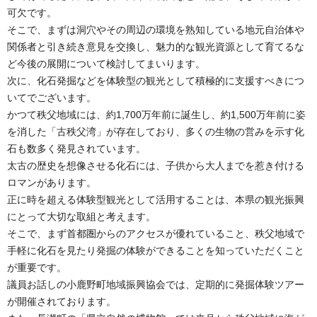
可欠です。
そこで、まずは洞穴やその周辺の環境を熟知している地元自治体や
関係者と引き続き意見を交換し、魅力的な観光資源として育てるな
ど今後の展開について検討してまいります。
次に、化石発掘などを体験型の観光として積極的に支援すべきにつ
いてでございます。
かつて秩父地域には、約1,700万年前に誕生し、約1,500万年前に姿
を消した「古秩父湾」が存在しており、多くの生物の営みを示す化
石も数多く発見されています。
太古の歴史を想像させる化石には、子供から大人までを惹き付ける
ロマンがあります。
正に時を超える体験型観光として活用することは、本県の観光振興
にとって大切な取組と考えます。
そこで、まず首都圏からのアクセスが優れていること、秩父地域で
手軽に化石を見たり発掘の体験ができることを知っていただくこと
が重要です。
議員お話しの小鹿野町地域振興協会では、定期的に発掘体験ツアー
が開催されております。