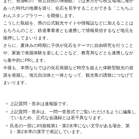
また、長瀞町の「県立自然の博物館」では来月から秩父地域に海が
あった時代の地層を巡り、化石を見学することができる「こちちぶ
わんスタンプラリー」を開催します。
こうした取組を、県の公式観光サイトや情報誌などに加えることは
もちろんのこと、鉄道事業者とも連携して情報発信するなど地元を
後押ししてまいります。
さらに、夏休みの時期に子供が化石をテーマに自由研究を行うこと
や、家族で発掘体験を楽しむことなど、教育局などとも連携しなが
ら集中的にPRします。
今後も、本県ならではの化石発掘など時空を超えた体験型観光の資
源を発掘し、地元自治体と一体となって、観光客の誘致につなげて
まいります。
上記質問・答弁は速報版です。
上記質問・答弁は、一問一答形式でご覧いただけるように編集し
ているため、正式な会議録とは若干異なります。
氏名の一部にJIS規格第1・第2水準にない文字がある場合、第
1・第2水準の漢字で表記しています。