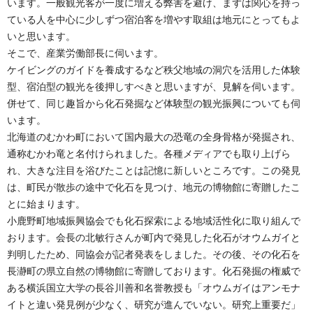
います。一般観光客が一度に増える弊害を避け、まずは関心を持っ
ている人を中心に少しずつ宿泊客を増やす取組は地元にとってもよ
いと思います。
そこで、産業労働部長に伺います。
ケイビングのガイドを養成するなど秩父地域の洞穴を活用した体験
型、宿泊型の観光を後押しすべきと思いますが、見解を伺います。
併せて、同じ趣旨から化石発掘など体験型の観光振興についても伺
います。
北海道のむかわ町において国内最大の恐竜の全身骨格が発掘され、
通称むかわ竜と名付けられました。各種メディアでも取り上げら
れ、大きな注目を浴びたことは記憶に新しいところです。この発見
は、町民が散歩の途中で化石を見つけ、地元の博物館に寄贈したこ
とに始まります。
小鹿野町地域振興協会でも化石探索による地域活性化に取り組んで
おります。会長の北敏行さんが町内で発見した化石がオウムガイと
判明したため、同協会が記者発表をしました。その後、その化石を
長瀞町の県立自然の博物館に寄贈しております。化石発掘の権威で
ある横浜国立大学の長谷川善和名誉教授も「オウムガイはアンモナ
イトと違い発見例が少なく、研究が進んでいない。研究上重要だ」