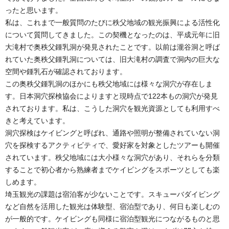
ったと思います。
私は、これまで一般質問のたびに秩父地域の観光振興による活性化
について質問してきました。この契機となったのは、平成元年に旧
大滝村で奥秩父鍾乳洞が発見されたことです。以前は瀧谷洞と呼ば
れていた奥秩父鍾乳洞については、旧大滝村の調査で洞内の巨大な
空間や鍾乳石が確認されております。
この奥秩父鍾乳洞のほかにも秩父地域には様々な洞穴が存在しま
す。日本洞穴探検協会によりますと現時点で122本もの洞穴が発見
されております。私は、こうした洞穴を観光資源としても利用すべ
きと考えています。
洞穴探検はケイビングと呼ばれ、通路や照明が整備されていない洞
穴を探検するアクティビティで、愛好家を対象としたツアーも開催
されています。秩父地域には大小様々な洞穴があり、それらを分類
することで初心者から熟練者までケイビングをスポーツとしても楽
しめます。
埼玉観光の課題は宿泊客が少ないことです。スキューバダイビング
など自然を活用した観光は体験型、宿泊型であり、何日も楽しむの
が一般的です。ケイビングも同様に宿泊型観光につながるものと思