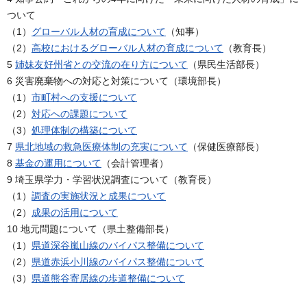
ついて
（1）
グローバル人材の育成について
（知事）
（2）
高校におけるグローバル人材の育成について
（教育長）
5
姉妹友好州省との交流の在り方について
（県民生活部長）
6 災害廃棄物への対応と対策について（環境部長）
（1）
市町村への支援について
（2）
対応への課題について
（3）
処理体制の構築について
7
県北地域の救急医療体制の充実について
（保健医療部長）
8
基金の運用について
（会計管理者）
9 埼玉県学力・学習状況調査について（教育長）
（1）
調査の実施状況と成果について
（2）
成果の活用について
10 地元問題について（県土整備部長）
（1）
県道深谷嵐山線のバイパス整備について
（2）
県道赤浜小川線のバイパス整備について
（3）
県道熊谷寄居線の歩道整備について