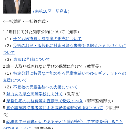
（南第18区 新座市）
<一括質問・一括答弁式>
1 2期目に向けた知事公約について（知事）
（1）
子ども医療費助成制度の拡充について
（2）
災害の頻発・激甚化に対応可能な未来を見据えたまちづくりに
ついて
（3）
東京12号線について
2 誰一人取り残されない学びの保障に向けて（教育長）
（1）
特定分野に特異な才能のある児童生徒いわゆるギフテッドへの
支援について
（2）
不登校の児童生徒への支援について
3
魅力ある県立高等学校に向けて
（教育長）
4
県営住宅の共益費等を直接県で徴収すべき
（都市整備部長）
5
養介護施設従事者等による高齢者虐待の対応について
（福祉部
長）
6
幼稚園で発達障がいのある子ども達が安心して支援を受けること
ができるように
（総務部長）