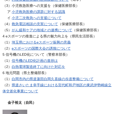
（3）小児救急医療への支援を（保健医療部長）
ア
小児救急医療の課題に対する認識
イ
小児二次救急への支援について
（4）
救急電話相談の充実について
（保健医療部長）
（5）
がん緩和ケアの地域との連携について
（保健医療部長）
4 eスポーツの推進による県の魅力向上を（県民生活部長）
（1）
埼玉県におけるeスポーツ振興の意義
（2）
eスポーツの国際大会の誘致について
5 信号機のLED化について（警察本部長）
（1）
信号機のLED化計画の進捗は
（2）
白熱電球製造終了に向けた対応を
6 地元問題（県土整備部長）
（1）
白岡市内の県道蓮田白岡久喜線の歩道整備について
（2）
県道さいたま幸手線における宮代町和戸地区の東武伊勢崎線立
体交差化事業について
金子裕太（自民）