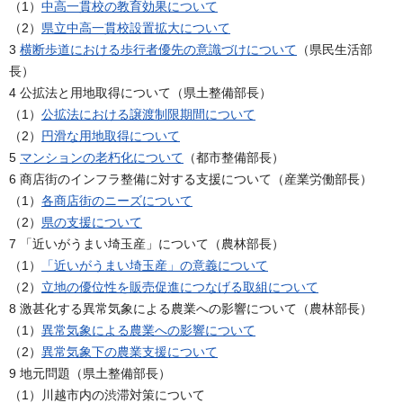
（1）
中高一貫校の教育効果について
（2）
県立中高一貫校設置拡大について
3
横断歩道における歩行者優先の意識づけについて
（県民生活部
長）
4 公拡法と用地取得について（県土整備部長）
（1）
公拡法における譲渡制限期間について
（2）
円滑な用地取得について
5
マンションの老朽化について
（都市整備部長）
6 商店街のインフラ整備に対する支援について（産業労働部長）
（1）
各商店街のニーズについて
（2）
県の支援について
7 「近いがうまい埼玉産」について（農林部長）
（1）
「近いがうまい埼玉産」の意義について
（2）
立地の優位性を販売促進につなげる取組について
8 激甚化する異常気象による農業への影響について（農林部長）
（1）
異常気象による農業への影響について
（2）
異常気象下の農業支援について
9 地元問題（県土整備部長）
（1）川越市内の渋滞対策について