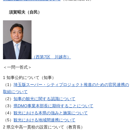
須賀昭夫（自民）
（西第7区 川越市）
＜一問一答式＞
1 知事公約について（知事）
（1）
埼玉版スーパー・シティプロジェクト推進のための官民連携の
取組について
（2）
知事の観光に関する認識について
（3）
県DMO事業本部長に期待することについて
（4）
観光における本県の強みと施策について
（5）
観光における地域間連携について
2 県立中高一貫校の設置について（教育長）