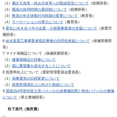
（1）
働き方改革・休み方改革への取組状況について
（総務部長）
（2）
職員の休憩時間の選択制について
（総務部長）
（3）
教員の年次休暇付与時期の変更について
（教育長）
（4）
ラーケーションの導入について
（教育長）
5
変化に向き合う中小企業・小規模事業者の支援について
（産業労
働部長）
6
給水装置工事事業者指定事務の共同化推進について
（保健医療部
長）
7 マイナ保険証について（保健医療部長）
（1）
健康保険証の持参について
（2）
国に要望書を提出することについて
8 投票率向上について（選挙管理委員会委員長）
（1）
知事選等の日程変更について
（2）
投票所環境向上に向けた取組について
9
国道254号和光富士見バイパスの未整備区間と和光バイパスの整備
について
（県土整備部長）
松下昌代（無所属）