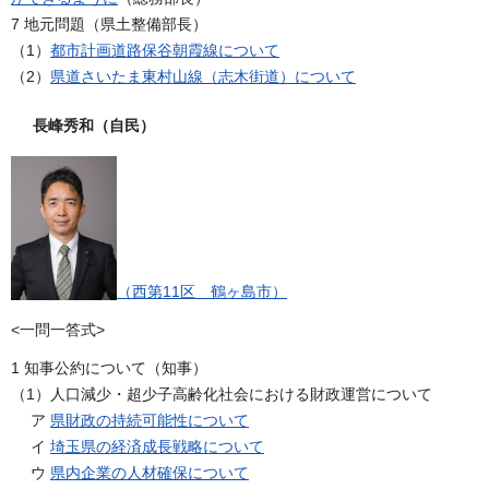
7 地元問題（県土整備部長）
（1）
都市計画道路保谷朝霞線について
（2）
県道さいたま東村山線（志木街道）について
長峰秀和（自民）
（西第11区 鶴ヶ島市）
<一問一答式>
1 知事公約について（知事）
（1）人口減少・超少子高齢化社会における財政運営について
ア
県財政の持続可能性について
イ
埼玉県の経済成長戦略について
ウ
県内企業の人材確保について