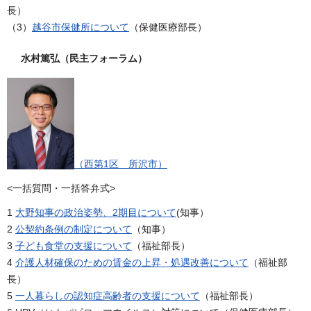
長）
（3）
越谷市保健所について
（保健医療部長）
水村篤弘（民主フォーラム）
（西第1区 所沢市）
<一括質問・一括答弁式>
1
大野知事の政治姿勢、2期目について
(知事）
2
公契約条例の制定について
（知事）
3
子ども食堂の支援について
（福祉部長）
4
介護人材確保のための賃金の上昇・処遇改善について
（福祉部
長）
5
一人暮らしの認知症高齢者の支援について
（福祉部長）