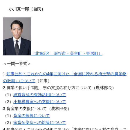
小川真一郎（自民）
（北第3区 深谷市・美里町・寄居町）
＜一問一答式＞
1
知事公約・これからの4年に向けた「全国に誇れる埼玉県の農産物
の振興」について
（知事）
2 農業の担い手問題、県の支援の在り方について（農林部長）
（1）
経営資源の有効活用について
（2）
小規模農家への支援について
3 畜産業の支援について（農林部長）
（1）
畜産の振興について
（2）
家畜伝染病への対策について
4 知事公約・これからの4年に向けた「未来に向けた人材の育成」に