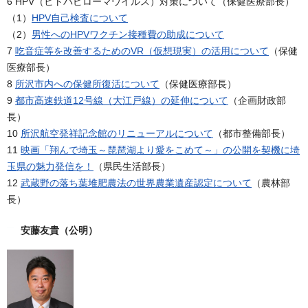
6 HPV（ヒトパピローマウイルス）対策について（保健医療部長）
（1）
HPV自己検査について
（2）
男性へのHPVワクチン接種費の助成について
7
吃音症等を改善するためのVR（仮想現実）の活用について
（保健
医療部長）
8
所沢市内への保健所復活について
（保健医療部長）
9
都市高速鉄道12号線（大江戸線）の延伸について
（企画財政部
長）
10
所沢航空発祥記念館のリニューアルについて
（都市整備部長）
11
映画「翔んで埼玉～琵琶湖より愛をこめて～」の公開を契機に埼
玉県の魅力発信を！
（県民生活部長）
12
武蔵野の落ち葉堆肥農法の世界農業遺産認定について
（農林部
長）
安藤友貴（公明）