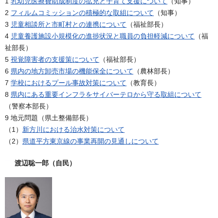
1
乳幼児医療費助成制度の拡充と子育て支援について
（知事）
2
フィルムコミッションの積極的な取組について
（知事）
3
児童相談所と市町村との連携について
（福祉部長）
4
児童養護施設小規模化の進捗状況と職員の負担軽減について
（福
祉部長）
5
視覚障害者の支援策について
（福祉部長）
6
県内の地方卸売市場の機能保全について
（農林部長）
7
学校におけるプール事故対策について
（教育長）
8
県内にある重要インフラをサイバーテロから守る取組について
（警察本部長）
9 地元問題（県土整備部長）
（1）
新方川における治水対策について
（2）
県道平方東京線の事業再開の見通しについて
渡辺聡一郎（自民）