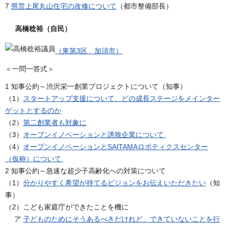
7
県営上尾丸山住宅の改修について
（都市整備部長）
高橋稔裕（自民）
（東第3区 加須市）
＜一問一答式＞
1 知事公約～渋沢栄一創業プロジェクトについて（知事）
（1）
スタートアップ支援について、どの成長ステージをメインター
ゲットとするのか
（2）
第二創業者も対象に
（3）
オープンイノベーションと誘致企業について
（4）
オープンイノベーションとSAITAMAロボティクスセンター
（仮称）について
2 知事公約～急速な超少子高齢化への対策について
（1）
分かりやすく希望が持てるビジョンをお伝えいただきたい
（知
事）
（2）こども家庭庁ができたことを機に
ア
子どものためにそうあるべきだけれど、できていないことを行