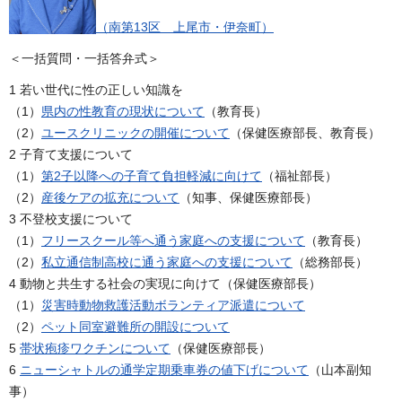
（南第13区 上尾市・伊奈町）
＜一括質問・一括答弁式＞
1 若い世代に性の正しい知識を
（1）
県内の性教育の現状について
（教育長）
（2）
ユースクリニックの開催について
（保健医療部長、教育長）
2 子育て支援について
（1）
第2子以降への子育て負担軽減に向けて
（福祉部長）
（2）
産後ケアの拡充について
（知事、保健医療部長）
3 不登校支援について
（1）
フリースクール等へ通う家庭への支援について
（教育長）
（2）
私立通信制高校に通う家庭への支援について
（総務部長）
4 動物と共生する社会の実現に向けて（保健医療部長）
（1）
災害時動物救護活動ボランティア派遣について
（2）
ペット同室避難所の開設について
5
帯状疱疹ワクチンについて
（保健医療部長）
6
ニューシャトルの通学定期乗車券の値下げについて
（山本副知
事）