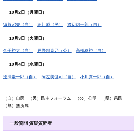
10月2日（月曜日）
須賀昭夫（自）
細川威（民）
渡辺聡一郎（自）
10月3日（火曜日）
金子裕太（自）
戸野部直乃（公）
高橋稔裕（自）
10月4日（水曜日）
逢澤圭一郎（自）
阿左美健司（自）
小川真一郎（自）
（自）自民 （民）民主フォーラム （公）公明 （県）県民
（無）無所属
一般質問 質疑質問者