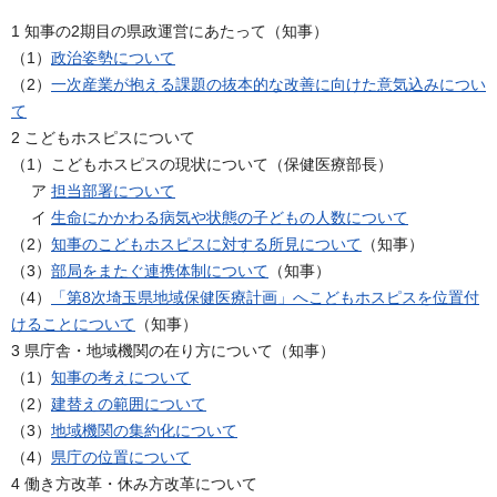
1 知事の2期目の県政運営にあたって（知事）
（1）
政治姿勢について
（2）
一次産業が抱える課題の抜本的な改善に向けた意気込みについ
て
2 こどもホスピスについて
（1）こどもホスピスの現状について（保健医療部長）
ア
担当部署について
イ
生命にかかわる病気や状態の子どもの人数について
（2）
知事のこどもホスピスに対する所見について
（知事）
（3）
部局をまたぐ連携体制について
（知事）
（4）
「第8次埼玉県地域保健医療計画」へこどもホスピスを位置付
けることについて
（知事）
3 県庁舎・地域機関の在り方について（知事）
（1）
知事の考えについて
（2）
建替えの範囲について
（3）
地域機関の集約化について
（4）
県庁の位置について
4 働き方改革・休み方改革について