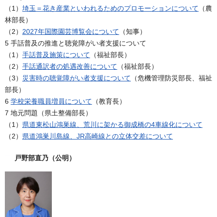
（1）
埼玉＝花き産業といわれるためのプロモーションについて
（農
林部長）
（2）
2027年国際園芸博覧会について
（知事）
5 手話普及の推進と聴覚障がい者支援について
（1）
手話普及施策について
（福祉部長）
（2）
手話通訳者の処遇改善について
（福祉部長）
（3）
災害時の聴覚障がい者支援について
（危機管理防災部長、福祉
部長）
6
学校栄養職員増員について
（教育長）
7 地元問題（県土整備部長）
（1）
県道東松山鴻巣線、荒川に架かる御成橋の4車線化について
（2）
県道鴻巣川島線、JR高崎線との立体交差について
戸野部直乃（公明）