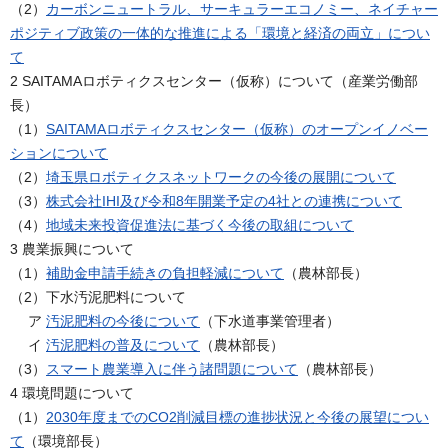
（2）
カーボンニュートラル、サーキュラーエコノミー、ネイチャー
ポジティブ政策の一体的な推進による「環境と経済の両立」につい
て
2 SAITAMAロボティクスセンター（仮称）について（産業労働部
長）
（1）
SAITAMAロボティクスセンター（仮称）のオープンイノベー
ションについて
（2）
埼玉県ロボティクスネットワークの今後の展開について
（3）
株式会社IHI及び令和8年開業予定の4社との連携について
（4）
地域未来投資促進法に基づく今後の取組について
3 農業振興について
（1）
補助金申請手続きの負担軽減について
（農林部長）
（2）下水汚泥肥料について
ア
汚泥肥料の今後について
（下水道事業管理者）
イ
汚泥肥料の普及について
（農林部長）
（3）
スマート農業導入に伴う諸問題について
（農林部長）
4 環境問題について
（1）
2030年度までのCO2削減目標の進捗状況と今後の展望につい
て
（環境部長）