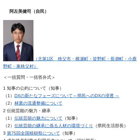
阿左美健司（自民）
（北第1区 秩父市・横瀬町・皆野町・長瀞町・小鹿
野町・東秩父村）
＜一括質問・一括答弁式＞
1 知事の公約について（知事）
（1）
DXの新たなフェーズについて～県民へのDXの浸透 ～
（2）
林業の流通整備について
2 伝統芸能の魅力・継承
（1）
伝統芸能の魅力について
（知事）
（2）
伝統芸能の継承に係る人材の環境づくり
（県民生活部長）
3
第75回全国植樹祭について
（知事）