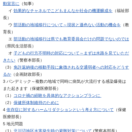
動宣言に
（知事）
イ
効果的なチャネルでこどもまんなか社会の機運醸成を
（福祉部
長）
ウ
部活動の地域移行について～現状と遜色ない活動の機会を
（教
育長）
エ
部活動の地域移行は県でも教育委員会だけの問題でないのでは
（県民生活部長）
オ
子どもの行方不明時の対応について～まずは水路を見ていただ
きたい
（警察本部長）
（3）
免許返納後の移動手段に象徴される交通弱者への対応をどうす
るか
（企画財政部長）
3 パンデミック～複数の地域で同時に病気が大流行する感染爆発は
また起きます（保健医療部長）
（1）
コロナ禍の経験を具体的なアクションプランに
（2）
保健所体制維持のために
4
依存症に対するハームリダクションという考え方について
（保健
医療部長）
5 地元問題
（1）
北川辺地区水害発生時の避難対策について
(警察本部長）