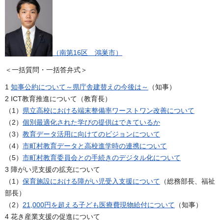
（南第16区 鴻巣市）
＜一括質問・一括答弁式＞
1
知事公約について～県庁舎建替えの今後は～
（知事）
2 ICT教育推進について（教育長）
（1）
県立高校における端末整備率ワーストワン改善について
（2）
個別最適化された学びの提供はできているか
（3）
教育データ活用に向けてのビジョンについて
（4）
市町村教育データと高校進学時の連携について
（5）
市町村教育委員会との手続きのデジタル化について
3 障がい児支援の拡充について
（1）
保育施設における障がい児受入支援について
（総務部長、福祉
部長）
（2）
21,000円を超える子ども医療費現物給付について
（知事）
4 花き産業支援の促進について