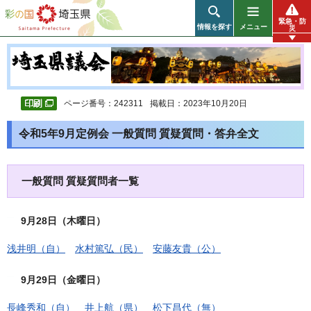
彩の国 埼玉県
緊急・防
情報を探す
メニュー
災
ページ番号：242311
掲載日：2023年10月20日
令和5年9月定例会 一般質問 質疑質問・答弁全文
一般質問 質疑質問者一覧
9月28日（木曜日）
浅井明（自）
水村篤弘（民）
安藤友貴（公）
9月29日（金曜日）
長峰秀和（自）
井上航（県）
松下昌代（無）