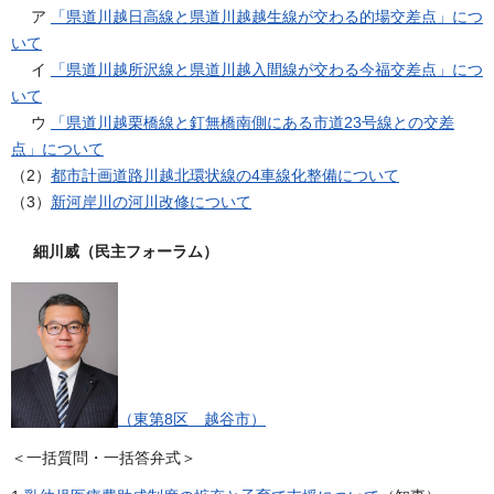
ア
「県道川越日高線と県道川越越生線が交わる的場交差点」につ
いて
イ
「県道川越所沢線と県道川越入間線が交わる今福交差点」につ
いて
ウ
「県道川越栗橋線と釘無橋南側にある市道23号線との交差
点」について
（2）
都市計画道路川越北環状線の4車線化整備について
（3）
新河岸川の河川改修について
細川威（民主フォーラム）
（東第8区 越谷市）
＜一括質問・一括答弁式＞