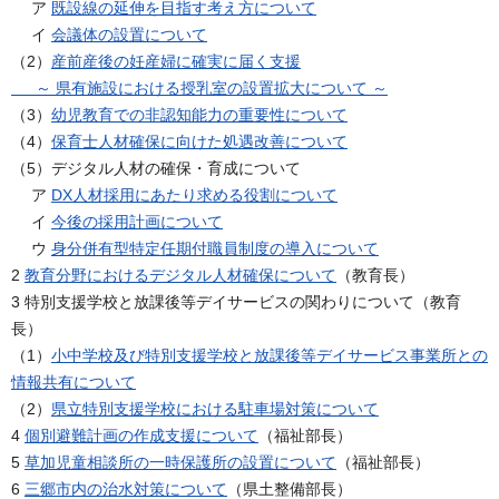
ア
既設線の延伸を目指す考え方について
イ
会議体の設置について
（2）
産前産後の妊産婦に確実に届く支援
～ 県有施設における授乳室の設置拡大について ～
（3）
幼児教育での非認知能力の重要性について
（4）
保育士人材確保に向けた処遇改善について
（5）デジタル人材の確保・育成について
ア
DX人材採用にあたり求める役割について
イ
今後の採用計画について
ウ
身分併有型特定任期付職員制度の導入について
2
教育分野におけるデジタル人材確保について
（教育長）
3 特別支援学校と放課後等デイサービスの関わりについて（教育
長）
（1）
小中学校及び特別支援学校と放課後等デイサービス事業所との
情報共有について
（2）
県立特別支援学校における駐車場対策について
4
個別避難計画の作成支援について
（福祉部長）
5
草加児童相談所の一時保護所の設置について
（福祉部長）
6
三郷市内の治水対策について
（県土整備部長）