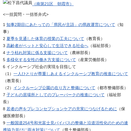
（南第21区 朝霞市）
<一括質問・一括答弁式>
1
知事2期目にあたっての「県民が主語」の県政運営について
（知
事）
2
夏季を見通した体育の授業の工夫について
（教育長）
3
高齢者がペットと安心して生活できる社会へ
（福祉部長）
4
ナラ枯れ対策に係る支援について
（農林部長）
5
多様化する女性の働き方支援について
（産業労働部長）
6 インクルーシブ社会の実現を目指して
（1）
一人ひとりが尊重しあえるインクルーシブ教育の推進について
（教育長）
（2）
インクルーシブ公園の在り方と整備について
（都市整備部長）
7
子どもの居場所としてのプレーパークの推進について
（福祉部
長）
8
若者の声をプレコンセプションケアの充実につなげるために
（保
健医療部長）
9
一般国道254号和光富士見バイパスの整備と沿道活性化のための連
携協力並びに雨水対策について
（県土整備部長）