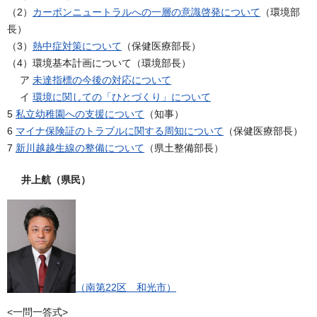
（2）
カーボンニュートラルへの一層の意識啓発について
（環境部
長）
（3）
熱中症対策について
（保健医療部長）
（4）環境基本計画について（環境部長）
ア
未達指標の今後の対応について
イ
環境に関しての「ひとづくり」について
5
私立幼稚園への支援について
（知事）
6
マイナ保険証のトラブルに関する周知について
（保健医療部長）
7
新川越越生線の整備について
（県土整備部長）
井上航（県民）
（南第22区 和光市）
<一問一答式>