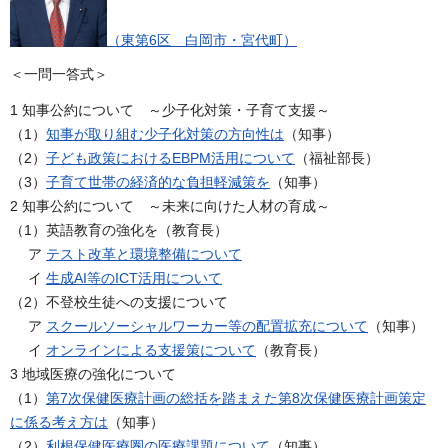
（東第6区 白岡市・宮代町）
＜一問一答式＞
1 知事公約について ～少子化対策・子育て支援～
（1）
知事が取り組む少子化対策の方向性は
（知事）
（2）
子ども政策におけるEBPM活用について
（福祉部長）
（3）
子育て世帯の経済的な負担軽減策を
（知事）
2 知事公約について ～未来に向けた人材の育成～
（1）英語教育の強化を（教育長）
ア
テスト改革と環境整備について
イ
生成AI等のICT活用について
（2）不登校生徒への支援について
ア
スクールソーシャルワーカー等の配置拡充について
（知事）
イ
オンラインによる支援策について
（教育長）
3 地域医療の強化について
（1）
第7次保健医療計画の総括を踏まえた第8次保健医療計画策定
に係る考え方は
（知事）
（2）
利根保健医療圏の医療課題について
（知事）