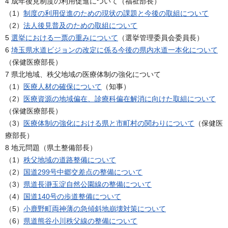
4 成年後見制度の利用促進について（福祉部長）
（1）
制度の利用促進のための現状の課題と今後の取組について
（2）
法人後見普及のための取組について
5
選挙における一票の重みについて
（選挙管理委員会委員長）
6
埼玉県水道ビジョンの改定に係る今後の県内水道一本化について
（保健医療部長）
7 県北地域、秩父地域の医療体制の強化について
（1）
医療人材の確保について
（知事）
（2）
医療資源の地域偏在、診療科偏在解消に向けた取組について
（保健医療部長）
（3）
医療体制の強化における県と市町村の関わりについて
（保健医
療部長）
8 地元問題（県土整備部長）
（1）
秩父地域の道路整備について
（2）
国道299号中郷交差点の整備について
（3）
県道長瀞玉淀自然公園線の整備について
（4）
国道140号の歩道整備について
（5）
小鹿野町両神薄の急傾斜地崩壊対策について
（6）
県道熊谷小川秩父線の整備について