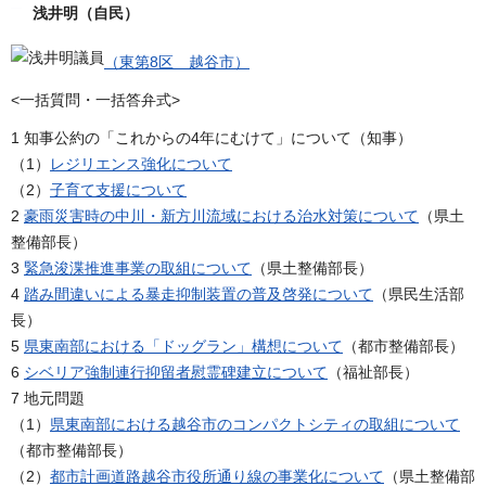
浅井明（自民）
（東第8区 越谷市）
<一括質問・一括答弁式>
1 知事公約の「これからの4年にむけて」について（知事）
（1）
レジリエンス強化について
（2）
子育て支援について
2
豪雨災害時の中川・新方川流域における治水対策について
（県土
整備部長）
3
緊急浚渫推進事業の取組について
（県土整備部長）
4
踏み間違いによる暴走抑制装置の普及啓発について
（県民生活部
長）
5
県東南部における「ドッグラン」構想について
（都市整備部長）
6
シベリア強制連行抑留者慰霊碑建立について
（福祉部長）
7 地元問題
（1）
県東南部における越谷市のコンパクトシティの取組について
（都市整備部長）
（2）
都市計画道路越谷市役所通り線の事業化について
（県土整備部