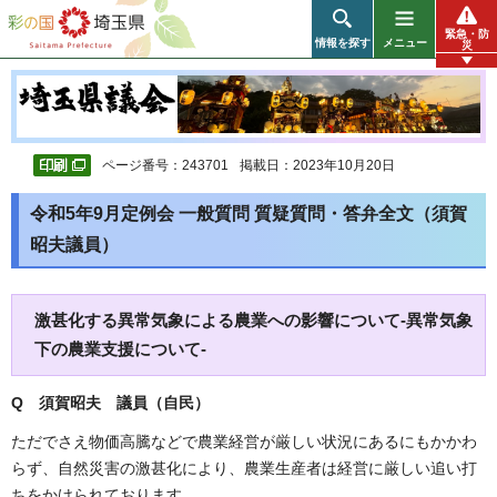
彩の国 埼玉県
緊急・防
情報を探す
メニュー
災
ページ番号：243701
掲載日：2023年10月20日
令和5年9月定例会 一般質問 質疑質問・答弁全文（須賀
昭夫議員）
激甚化する異常気象による農業への影響について-異常気象
下の農業支援について-
Q 須賀昭夫 議員（自民）
ただでさえ物価高騰などで農業経営が厳しい状況にあるにもかかわ
らず、自然災害の激甚化により、農業生産者は経営に厳しい追い打
ちをかけられております。