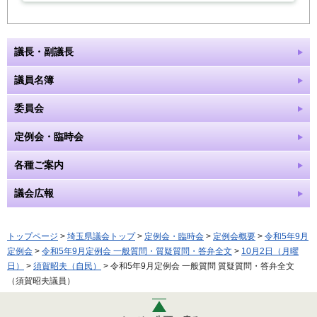
議長・副議長
議員名簿
委員会
定例会・臨時会
各種ご案内
議会広報
トップページ
>
埼玉県議会トップ
>
定例会・臨時会
>
定例会概要
>
令和5年9月
定例会
>
令和5年9月定例会 一般質問・質疑質問・答弁全文
>
10月2日（月曜
日）
>
須賀昭夫（自民）
> 令和5年9月定例会 一般質問 質疑質問・答弁全文
（須賀昭夫議員）