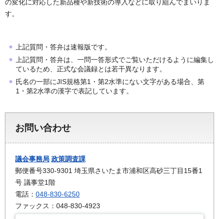
の変化に対応した新品種や新技術の導入などに取り組んでまいりま
す。
上記質問・答弁は速報版です。
上記質問・答弁は、一問一答形式でご覧いただけるように編集し
ているため、正式な会議録とは若干異なります。
氏名の一部にJIS規格第1・第2水準にない文字がある場合、第
1・第2水準の漢字で表記しています。
お問い合わせ
議会事務局
政策調査課
郵便番号330-9301 埼玉県さいたま市浦和区高砂三丁目15番1
号 議事堂1階
電話：
048-830-6250
ファックス：048-830-4923