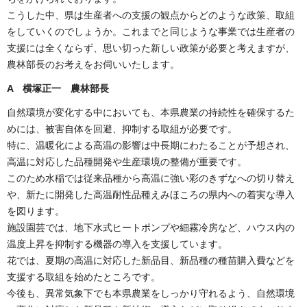
こうした中、県は生産者への支援の観点からどのような政策、取組
をしていくのでしょうか。これまでと同じような事業では生産者の
支援には全くならず、思い切った新しい政策が必要と考えますが、
農林部長のお考えをお伺いいたします。
A 横塚正一 農林部長
自然環境が変化する中においても、本県農業の持続性を確保するた
めには、被害自体を回避、抑制する取組が必要です。
特に、温暖化による高温の影響は中長期にわたることが予想され、
高温に対応した品種開発や生産環境の整備が重要です。
このため水稲では従来品種から高温に強い彩のきずなへの切り替え
や、新たに開発した高温耐性品種えみほころの県内への着実な導入
を図ります。
施設園芸では、地下水式ヒートポンプや細霧冷房など、ハウス内の
温度上昇を抑制する機器の導入を支援しています。
花では、夏期の高温に対応した新品目、新品種の種苗購入費などを
支援する取組を始めたところです。
今後も、異常気象下でも本県農業をしっかり守れるよう、自然環境