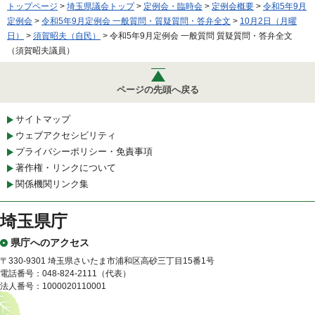
トップページ
>
埼玉県議会トップ
>
定例会・臨時会
>
定例会概要
>
令和5年9月
定例会
>
令和5年9月定例会 一般質問・質疑質問・答弁全文
>
10月2日（月曜
日）
>
須賀昭夫（自民）
> 令和5年9月定例会 一般質問 質疑質問・答弁全文
（須賀昭夫議員）
ページの先頭へ戻る
サイトマップ
ウェブアクセシビリティ
プライバシーポリシー・免責事項
著作権・リンクについて
関係機関リンク集
埼玉県庁
県庁へのアクセス
〒330-9301 埼玉県さいたま市浦和区高砂三丁目15番1号
電話番号：048-824-2111（代表）
法人番号：1000020110001