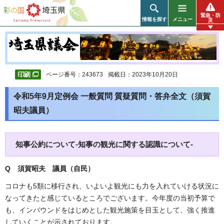
彩の国 埼玉県
緊急・防
情報を探す
メニュー
災
ページ番号：243673
掲載日：2023年10月20日
令和5年9月定例会 一般質問 質疑質問・答弁全文（須賀
昭夫議員）
知事公約について-知事の観光に関する認識について-
Q 須賀昭夫 議員（自民）
コロナも5類に移行され、いよいよ観光にも力を入れていける状況に
なってきたと感じているところでございます。今年度の当初予算で
も、インバウンドをはじめとした観光施策を目玉として、強く推進
していくことが示されております。