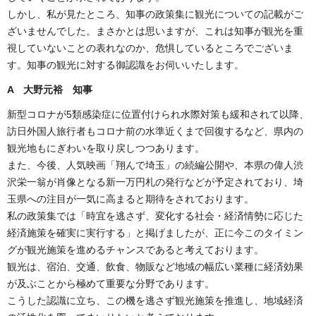
しかし、私が見たところ、知事の政策集に観光についての記載がご
ざいませんでした。まさかとは思いますが、これは知事が観光を重
視していないことの表れなのか、危惧しているところでございま
す。知事の観光に対する御認識をお伺いいたします。
A 大野元裕 知事
新型コロナが5類感染症に位置付けられ水際対策も緩和されて以降、
訪日外国人旅行者もコロナ前の水準近くまで回復するなど、県内の
観光地もにぎわいを取り戻しつつあります。
また、今後、人気映画「翔んで埼玉」の続編公開や、本県の偉人渋
沢栄一翁が肖像となる新一万円札の発行などが予定されており、埼
玉県への注目が一気に高まると期待をされております。
私の政策集では「時宜を逃さず、変化する社会・経済情勢に応じた
経済施策を確実に実行する」と掲げましたが、正に今このタイミン
グが観光施策を進めるチャンスであると考えております。
観光は、宿泊、交通、飲食、物販など地域の幅広い業種に経済効果
が及ぶことから極めて重要な分野であります。
こうした認識に立ち、この機を逃さず観光施策を推進し、地域経済