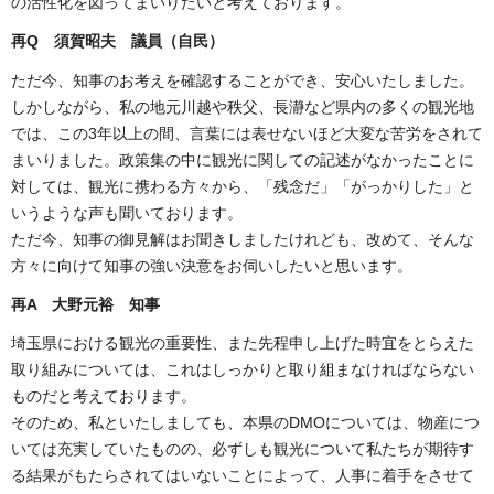
の活性化を図ってまいりたいと考えております。
再Q 須賀昭夫 議員（自民）
ただ今、知事のお考えを確認することができ、安心いたしました。
しかしながら、私の地元川越や秩父、長瀞など県内の多くの観光地
では、この3年以上の間、言葉には表せないほど大変な苦労をされて
まいりました。政策集の中に観光に関しての記述がなかったことに
対しては、観光に携わる方々から、「残念だ」「がっかりした」と
いうような声も聞いております。
ただ今、知事の御見解はお聞きしましたけれども、改めて、そんな
方々に向けて知事の強い決意をお伺いしたいと思います。
再A 大野元裕 知事
埼玉県における観光の重要性、また先程申し上げた時宜をとらえた
取り組みについては、これはしっかりと取り組まなければならない
ものだと考えております。
そのため、私といたしましても、本県のDMOについては、物産につ
いては充実していたものの、必ずしも観光について私たちが期待す
る結果がもたらされてはいないことによって、人事に着手をさせて