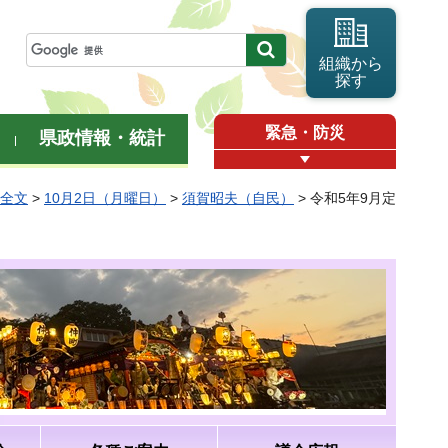
組織から
探す
緊急・防災
県政情報・統計
弁全文
>
10月2日（月曜日）
>
須賀昭夫（自民）
> 令和5年9月定