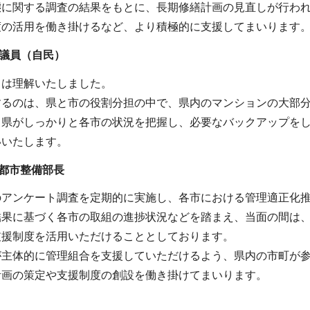
態に関する調査の結果をもとに、長期修繕計画の見直しが行わ
度の活用を働き掛けるなど、より積極的に支援してまいります
議員（自民）
ては理解いたしました。
するのは、県と市の役割分担の中で、県内のマンションの大部
。県がしっかりと各市の状況を把握し、必要なバックアップを
いいたします。
都市整備部長
のアンケート調査を定期的に実施し、各市における管理適正化
結果に基づく各市の取組の進捗状況などを踏まえ、当面の間は
支援制度を活用いただけることとしております。
が主体的に管理組合を支援していただけるよう、県内の市町が
計画の策定や支援制度の創設を働き掛けてまいります。