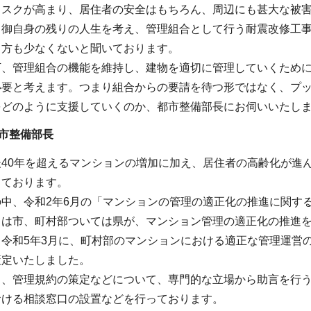
リスクが高まり、居住者の安全はもちろん、周辺にも甚大な被
、御自身の残りの人生を考え、管理組合として行う耐震改修工
る方も少なくないと聞いております。
下、管理組合の機能を維持し、建物を適切に管理していくため
必要と考えます。つまり組合からの要請を待つ形ではなく、プ
をどのように支援していくのか、都市整備部長にお伺いいたし
市整備部長
40年を超えるマンションの増加に加え、居住者の高齢化が進
っております。
の中、令和2年6月の「マンションの管理の適正化の推進に関す
ては市、町村部ついては県が、マンション管理の適正化の推進
、令和5年3月に、町村部のマンションにおける適正な管理運営
策定いたしました。
き、管理規約の策定などについて、専門的な立場から助言を行
おける相談窓口の設置などを行っております。