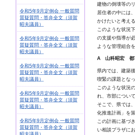
建物の倒壊等の
令和5年9月定例会 一般質問
居住者の中には
質疑質問・答弁全文（須賀
かけたいと考え
昭夫議員）
このような状況
の支援や指導が
令和5年9月定例会 一般質問
質疑質問・答弁全文（須賀
ような管理組合
昭夫議員）
A 山科昭宏 都
令和5年9月定例会 一般質問
県内では、建築後
質疑質問・答弁全文（須賀
昭夫議員）
喫緊の課題とな
このような状況
令和5年9月定例会 一般質問
れ、市部につい
質疑質問・答弁全文（須賀
そこで、県では
昭夫議員）
化推進計画」を
令和5年9月定例会 一般質問
この計画に基づ
質疑質問・答弁全文（須賀
い相談プラザに
昭夫議員）