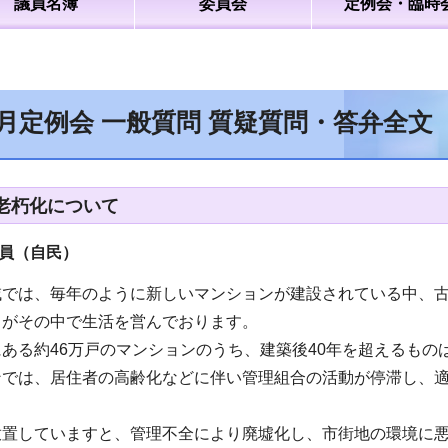
議員名簿
委員会
定例会・臨時
9月定例会 一般質問 質疑質問・答弁全文
老朽化について
員（自民）
域では、毎年のように新しいマンションが建設されている中、
々がその中で生活を営んでおります。
ある約46万戸のマンションのうち、建築後40年を超えるもの
ンでは、居住者の高齢化などに伴い管理組合の活動が停滞し、
放置していますと、管理不全により廃墟化し、市街地の環境に