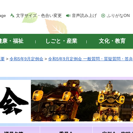
age
文字サイズ・色合い変更
音声読み上げ
ふりがなON
健康・福祉
しごと・産業
文化・教育
概要
>
令和5年9月定例会
>
令和5年9月定例会 一般質問・質疑質問・答