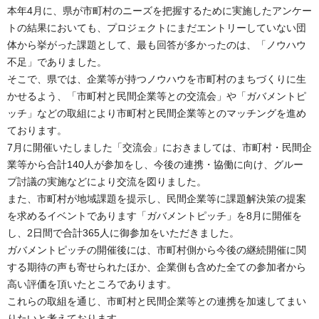
本年4月に、県が市町村のニーズを把握するために実施したアンケー
トの結果においても、プロジェクトにまだエントリーしていない団
体から挙がった課題として、最も回答が多かったのは、「ノウハウ
不足」でありました。
そこで、県では、企業等が持つノウハウを市町村のまちづくりに生
かせるよう、「市町村と民間企業等との交流会」や「ガバメントピ
ッチ」などの取組により市町村と民間企業等とのマッチングを進め
ております。
7月に開催いたしました「交流会」におきましては、市町村・民間企
業等から合計140人が参加をし、今後の連携・協働に向け、グルー
プ討議の実施などにより交流を図りました。
また、市町村が地域課題を提示し、民間企業等に課題解決策の提案
を求めるイベントであります「ガバメントピッチ」を8月に開催を
し、2日間で合計365人に御参加をいただきました。
ガバメントピッチの開催後には、市町村側から今後の継続開催に関
する期待の声も寄せられたほか、企業側も含めた全ての参加者から
高い評価を頂いたところであります。
これらの取組を通じ、市町村と民間企業等との連携を加速してまい
りたいと考えております。