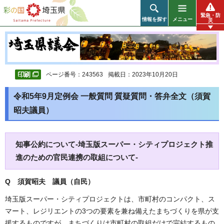
彩の国 埼玉県
緊急・防
情報を探す
メニュー
災
ページ番号：243563
掲載日：2023年10月20日
令和5年9月定例会 一般質問 質疑質問・答弁全文（須賀
昭夫議員）
知事公約について-埼玉版スーパー・シティプロジェクト推
進のための官民連携の取組について-
Q 須賀昭夫 議員（自民）
埼玉版スーパー・シティプロジェクトは、市町村のコンパクト、ス
マート、レジリエントの3つの要素を兼ね備えたまちづくりを県が支
援するものですが、まちづくりは市町村の取組だけで完結するもの