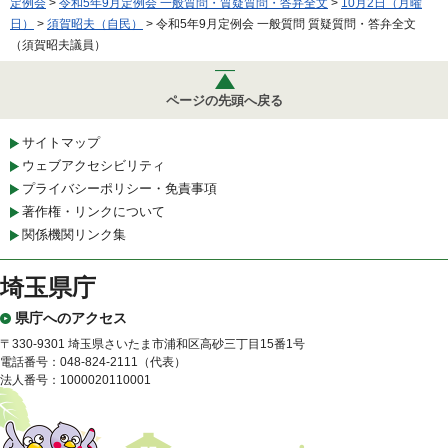
定例会
>
令和5年9月定例会 一般質問・質疑質問・答弁全文
>
10月2日（月曜
日）
>
須賀昭夫（自民）
> 令和5年9月定例会 一般質問 質疑質問・答弁全文
（須賀昭夫議員）
ページの先頭へ戻る
サイトマップ
ウェブアクセシビリティ
プライバシーポリシー・免責事項
著作権・リンクについて
関係機関リンク集
埼玉県庁
県庁へのアクセス
〒330-9301 埼玉県さいたま市浦和区高砂三丁目15番1号
電話番号：048-824-2111（代表）
法人番号：1000020110001