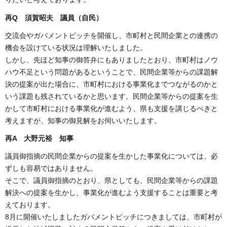
再Q 須賀昭夫 議員（自民）
交流会やガバメントピッチを開催し、市町村と民間企業との連携の
機会を設けている状況は理解いたしました。
しかし、先ほど知事の御答弁にもありましたとおり、市町村はノウ
ハウ不足という問題があるということで、民間企業等からの課題解
決の提案が出た場合に、市町村における事業化までつながるのかと
いう課題も残されているかと思います。民間企業等からの提案を生
かして市町村における事業化が進むよう、県も支援を講じるべきと
考えますが、知事の御見解をお伺いいたします。
再A 大野元裕 知事
議員御指摘の民間企業からの提案を生かした事業化については、必
ずしも容易ではありません。
そこで、議員御指摘のとおり、県としても、民間企業等からの課題
解決への提案を生かし、事業化が進むよう支援することは重要と考
えております。
8月に開催いたしましたガバメントピッチにつきましては、市町村が