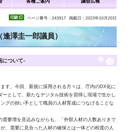
会
各種ご案内
議会広報
ページ番号：243917
掲載日：2023年10月20日
文（逢澤圭一郎議員）
について-
ます。今回、新規に採用される方々は、庁内のDX化に
ダーとして、新たなデジタル技術を習得し現場で生かし
リングの担い手として職員の人材育成につなげることな
の需要増を見込みながらも、「外部人材の人数ありきで
すが、需要に見合った人材の確保とは一体どの程度の人