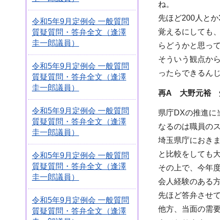
ね。
先ほど200人と
令和5年9月定例会 一般質問
覚えるにしても
質疑質問・答弁全文（逢澤
圭一郎議員）
らどうかと思っ
そういう観点から
令和5年9月定例会 一般質問
ったらできるん
質疑質問・答弁全文（逢澤
圭一郎議員）
再
A
大野元裕 
令和5年9月定例会 一般質問
県庁DXの推進
質疑質問・答弁全文（逢澤
なるのは職員の
圭一郎議員）
埼玉県庁におき
と比較をしても
令和5年9月定例会 一般質問
質疑質問・答弁全文（逢澤
その上で、今年度
圭一郎議員）
会人経験のある
先ほど答弁させ
令和5年9月定例会 一般質問
他方、当面の需
質疑質問・答弁全文（逢澤