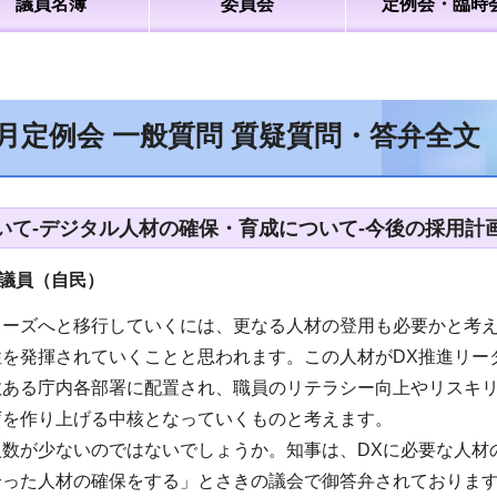
議員名簿
委員会
定例会・臨時
9月定例会 一般質問 質疑質問・答弁全
いて-デジタル人材の確保・育成について-今後の採用計画
議員（自民）
ェーズへと移行していくには、更なる人材の登用も必要かと考え
性を発揮されていくことと思われます。この人材がDX推進リー
数ある庁内各部署に配置され、職員のリテラシー向上やリスキ
庁を作り上げる中核となっていくものと考えます。
人数が少ないのではないでしょうか。知事は、DXに必要な人材
合った人材の確保をする」とさきの議会で御答弁されておりま