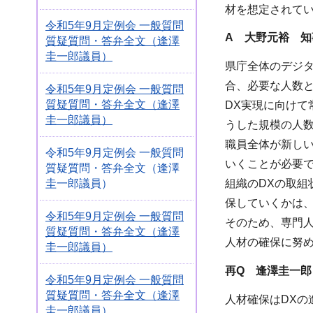
材を想定されて
令和5年9月定例会 一般質問
A
大野元裕 知
質疑質問・答弁全文（逢澤
圭一郎議員）
県庁全体のデジ
合、必要な人数と
令和5年9月定例会 一般質問
質疑質問・答弁全文（逢澤
DX実現に向け
圭一郎議員）
うした規模の人
職員全体が新し
令和5年9月定例会 一般質問
いくことが必要
質疑質問・答弁全文（逢澤
圭一郎議員）
組織のDXの取
保していくかは
令和5年9月定例会 一般質問
そのため、専門
質疑質問・答弁全文（逢澤
人材の確保に努
圭一郎議員）
再
Q 逢澤圭一郎
令和5年9月定例会 一般質問
質疑質問・答弁全文（逢澤
人材確保はDXの
圭一郎議員）