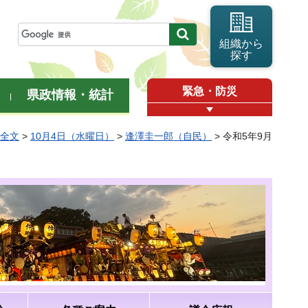
組織から
探す
緊急・防災
県政情報・統計
弁全文
>
10月4日（水曜日）
>
逢澤圭一郎（自民）
> 令和5年9月