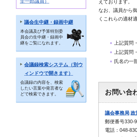
圭一郎議員）
えております。
なお、議員から
くこれらの適材
議会生中継・録画中継
本会議及び予算特別委
員会の生中継・録画中
継をご覧になれます。
上記質問
上記質問
氏名の一
会議録検索システム（別ウ
ィンドウで開きます）
会議録の内容を、検索
したい言葉や発言者な
お問い合
どで検索できます。
議会事務局
政
郵便番号330
電話：048-830