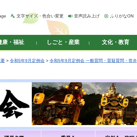
age
文字サイズ・色合い変更
音声読み上げ
ふりがなON
健康・福祉
しごと・産業
文化・教育
概要
>
令和5年9月定例会
>
令和5年9月定例会 一般質問・質疑質問・答