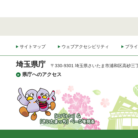
サイトマップ
ウェブアクセシビリティ
プライ
埼玉県庁
〒330-9301 埼玉県さいたま市浦和区高砂三
県庁へのアクセス
「コバトン」&「さいた
まっち」