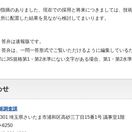
御指摘のありました、現在での採用と将来につきましては、技
適所に配置した結果を見ながら検討してまいります。
・答弁は速報版です。
・答弁は、一問一答形式でご覧いただけるように編集している
部にJIS規格第1・第2水準にない文字がある場合、第1・第2
わせ
策調査課
-9301 埼玉県さいたま市浦和区高砂三丁目15番1号 議事堂1階
-6250