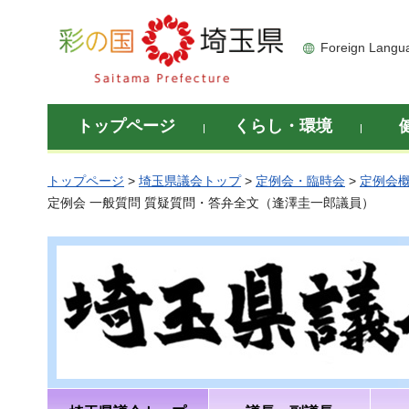
彩の国 埼玉県
Foreign Langu
トップページ
くらし・環境
トップページ
>
埼玉県議会トップ
>
定例会・臨時会
>
定例会
定例会 一般質問 質疑質問・答弁全文（逢澤圭一郎議員）