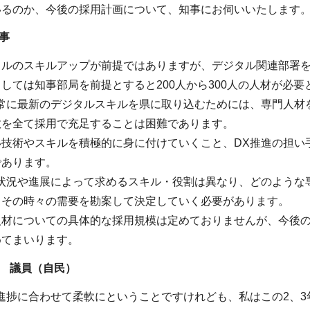
いるのか、今後の採用計画について、知事にお伺いいたします
事
タルのスキルアップが前提ではありますが、デジタル関連部署を
しては知事部局を前提とすると200人から300人の人材が必
て常に最新のデジタルスキルを県に取り込むためには、専門人材
数を全て採用で充足することは困難であります。
い技術やスキルを積極的に身に付けていくこと、DX推進の担い
であります。
組状況や進展によって求めるスキル・役割は異なり、どのような
、その時々の需要を勘案して決定していく必要があります。
人材についての具体的な採用規模は定めておりませんが、今後の
めてまいります。
 議員（自民）
進捗に合わせて柔軟にということですけれども、私はこの2、