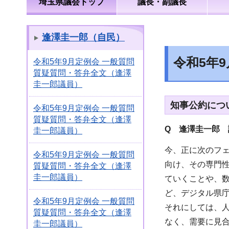
埼玉県議会トップ
議長・副議長
逢澤圭一郎（自民）
令和5年
令和5年9月定例会 一般質問
質疑質問・答弁全文（逢澤
圭一郎議員）
知事公約につ
令和5年9月定例会 一般質問
質疑質問・答弁全文（逢澤
Q 逢澤圭一郎 
圭一郎議員）
今、正に次のフ
令和5年9月定例会 一般質問
向け、その専門
質疑質問・答弁全文（逢澤
圭一郎議員）
ていくことや、
ど、デジタル県
令和5年9月定例会 一般質問
それにしては、
質疑質問・答弁全文（逢澤
なく、需要に見
圭一郎議員）