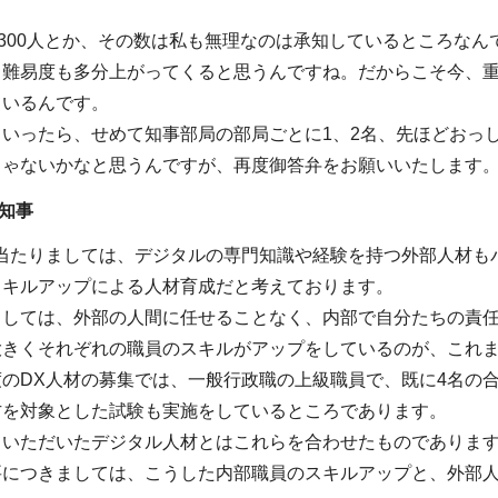
か300人とか、その数は私も無理なのは承知しているところな
、難易度も多分上がってくると思うんですね。だからこそ今、重
ているんです。
いったら、せめて知事部局の部局ごとに1、2名、先ほどおっし
じゃないかなと思うんですが、再度御答弁をお願いいたします
知事
に当たりましては、デジタルの専門知識や経験を持つ外部人材も
スキルアップによる人材育成だと考えております。
ましては、外部の人間に任せることなく、内部で自分たちの責任
大きくそれぞれの職員のスキルがアップをしているのが、これ
のDX人材の募集では、一般行政職の上級職員で、既に4名の
方を対象とした試験も実施をしているところであります。
ていただいたデジタル人材とはこれらを合わせたものでありま
要につきましては、こうした内部職員のスキルアップと、外部