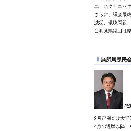
ユースクリニッ
さらに、議会最
減災、環境問題、
公明党県議団は
無所属県民
代
9月定例会は大野
4月の選挙以降