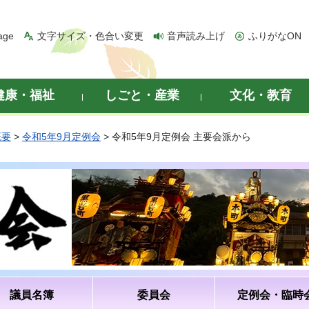
age
文字サイズ・色合い変更
音声読み上げ
ふりがなON
健康・福祉
しごと・産業
文化・教育
概要
>
令和5年9月定例会
> 令和5年9月定例会 主要会派から
議員名簿
委員会
定例会・臨時