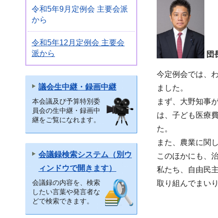
令和5年9月定例会 主要会派
から
令和5年12月定例会 主要会
派から
団
今定例会では、わ
議会生中継・録画中継
ました。
まず、大野知事
本会議及び予算特別委
員会の生中継・録画中
は、子ども医療
継をご覧になれます。
た。
また、農業に関
会議録検索システム（別ウ
このほかにも、
ィンドウで開きます）
私たち、自由民
会議録の内容を、検索
取り組んでまい
したい言葉や発言者な
どで検索できます。