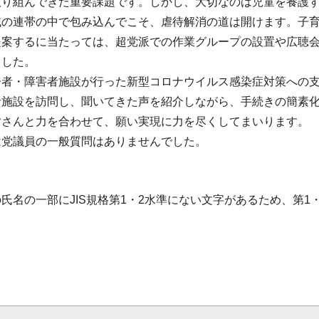
取り組んできた重要課題です。しかし、大切なのは児童を養護
域の連帯の中で包み込んでこそ、虐待解消の道は開けます。子
提案するに当たっては、超党派での作業グループの設置や広聴
ました。
齢者・障害者施設が行った新型コロナウイルス感染症対策への
者施設を訪問し、聞いてきた声を紹介しながら、手続きの簡素
皆さんと力を合わせて、願い実現に力を尽くしてまいります。
は党議員の一般質問はありませんでした。
氏名の一部にJIS規格第1・2水準にない文字があるため、第