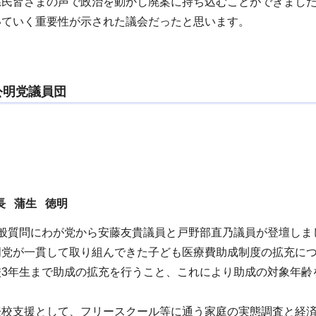
県民皆さまの声で政治を動かし廃案に持ち込むことができまし
いていく重要性が示された議会だったと思います。
公明党議員団
長 蒲生 徳明
一般質問にわが党から安藤友貴議員と戸野部直乃議員が登壇しま
明党が一貫して取り組んできた子ども医療費助成制度の拡充につ
校3年生まで助成の拡充を行うこと、これにより助成の対象年齢
登校支援として、フリースクール等に通う家庭の実態調査と経