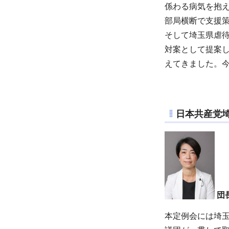
係わる病気を抱
部局横断で支援
そして埼玉県虐
対案として提案
えてきました。
日本共産党
団
本定例会には埼