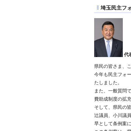
埼玉民主フ
代
県民の皆さま、
今年も民主フォ
たしました。
また、一般質問
費助成制度の拡
そして、県民の
辻議員、小川議
早として条例案