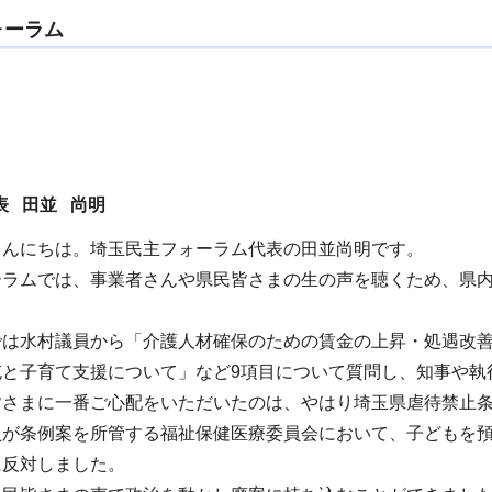
ォーラム
表 田並 尚明
こんにちは。埼玉民主フォーラム代表の田並尚明です。
ーラムでは、事業者さんや県民皆さまの生の声を聴くため、県内
では水村議員から「介護人材確保のための賃金の上昇・処遇改善
充と子育て支援について」など9項目について質問し、知事や執
皆さまに一番ご心配をいただいたのは、やはり埼玉県虐待禁止
員が条例案を所管する福祉保健医療委員会において、子どもを
に反対しました。