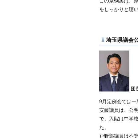
この条例案は、
をしっかりと聴
埼玉県議会
団
9月定例会では
安藤議員は、公
で、入院は中学
た。
戸野部議員は不