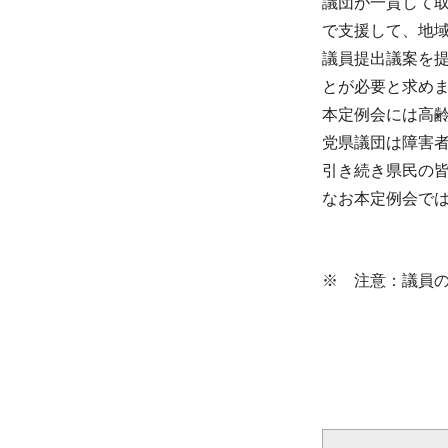
議団が一貫して
で支援して、地
議員提出議案を
とが必要と求め
本定例会には高
党県議団は障害
引き続き県民の
なお本定例会で
※ 注意：議員の