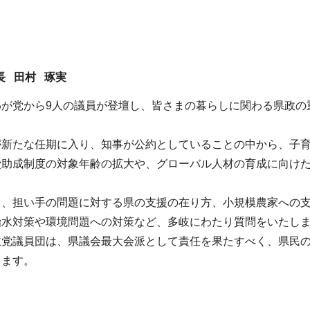
長 田村 琢実
が党から9人の議員が登壇し、皆さまの暮らしに関わる県政の
が新たな任期に入り、知事が公約としていることの中から、子
費助成制度の対象年齢の拡大や、グローバル人材の育成に向け
し、担い手の問題に対する県の支援の在り方、小規模農家への
治水対策や環境問題への対策など、多岐にわたり質問をいたし
主党議員団は、県議会最大会派として責任を果たすべく、県民
ります。