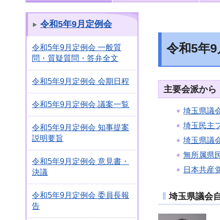
令和5年9月定例会
令和5年
令和5年9月定例会 一般質
問・質疑質問・答弁全文
令和5年9月定例会 会期日程
主要会派から
令和5年9月定例会 議案一覧
埼玉県議
埼玉民主
令和5年9月定例会 知事提案
説明要旨
埼玉県議
無所属県
令和5年9月定例会 意見書・
日本共産
決議
令和5年9月定例会 委員長報
埼玉県議会
告