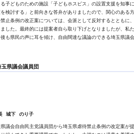
える子どものための施設「子どもホスピス」の設置支援を知事
策を検討する」と前向きな答弁がありましたので、関心のある
待禁止条例の改正案については、会派として反対するとともに
しました。最終的には提案者自ら取り下げとなりましたが、私
今後も県民の声に耳を傾け、自由闊達な議論のできる埼玉県議
埼玉県議会議員団
長 城下 のり子
玉県議会自由民主党議員団から埼玉県虐待禁止条例の改定案が