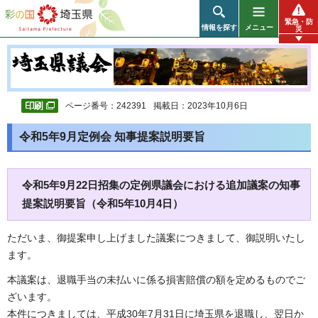
彩の国 埼玉県
緊急・防
情報を探す
メニュー
災
ページ番号：242391
掲載日：2023年10月6日
令和5年9月定例会 知事提案説明要旨
令和5年9月22日招集の定例県議会における追加議案の知事
提案説明要旨（令和5年10月4日）
ただいま、御提案申し上げました議案につきまして、御説明いたし
ます。
本議案は、退職手当の未払いに係る損害賠償の額を定めるものでご
ざいます。
本件につきましては、平成30年7月31日に埼玉県を退職し、翌日か