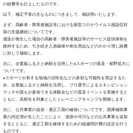
の経費等を計上したものです。
以下、補正予算の主なものにつきまして、御説明いたします。
まず、高齢者・障害者施設等における新型コロナウイルス感染症対
策の支援継続についてです。
感染が発生した場合の高齢者・障害者施設等のサービス提供体制を
維持するため、引き続き人員確保や衛生用品などのかかり増し経費
に対して補助します。
次に、企業版ふるさと納税を活用したeスポーツの普及・裾野拡大に
ついてです。
eスポーツが有する地域の活性化などの多彩な可能性を実証するた
め、企業版ふるさと納税を活用し、プロ選手によるエキシビション
マッチや誰もが参加できる体験会などの普及イベントを実施すると
ともに、高校生を対象としたトレーニングキャンプを開催します。
次に、公共事業の追加・適正工期の確保についてです。国庫補助事
業の内定増が生じたことにより、道路や河川などの公共事業を追加
するとともに、適正工期を確保するための繰越明許費の設定を行う
ものです。