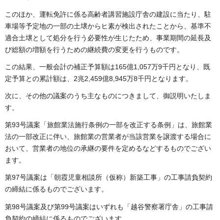
このほか、運転免許に係る高齢者講習施設庁舎の建設に当たり、駐
車場等予定地の一部の土壌からヒ素が検出されたことから、基準不
適合土壌として処分を行う必要性が生じたため、事業期間の延長及
び総額の増額を行うための継続費の変更を行うものです。
この結果、一般会計の補正予算額は165億1,057万9千円となり、既
定予算との累計額は、2兆2,459億8,945万8千円となります。
次に、その他の議案のうち主なものにつきまして、御説明いたしま
す。
第93号議案「旅館業法施行条例の一部を改正する条例」は、旅館業
法の一部改正に伴い、旅館業の営業者が当該営業を譲渡する場合に
おいて、営業者の地位の承継の要件を定めるなどするものでござい
ます。
第97号議案は「朝霞児童相談所（仮称）新築工事」の工事請負契約
の締結に係るものでございます。
第98号議案及び第99号議案はいずれも「越谷警察署庁舎」の工事請
負契約の締結に係るものでございます。