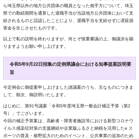
ら埼玉県以外の地方公共団体の職員となった相手方について、埼玉
県での勤続期間を通算した退職手当が当該地方公共団体において支
給されるものと誤認したことにより、退職手当を支給せずに遅延損
害金を生じさせたものです。
以上で私の説明を終わりますが、何とぞ慎重審議の上、御議決を賜
りますようお願い申し上げます。
令和5年9月22日招集の定例県議会における知事提案説明要
旨
今定例会に御提案申し上げました諸議案のうち、主なものにつきま
して、順次、御説明いたします。
はじめに、第91号議案「令和5年度埼玉県一般会計補正予算（第2
号）」でございます。
今回の補正予算案は、高齢者・障害者施設等における新型コロナウ
イルス感染症対策の支援継続や企業版ふるさと納税を活用したe ス
ポーツの普及・裾野拡大のためのイベント、公共事業の追加のため