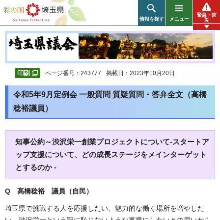
彩の国 埼玉県
緊急・防
情報を探す
メニュー
災
ページ番号：243777
掲載日：2023年10月20日
令和5年9月定例会 一般質問 質疑質問・答弁全文（高橋
稔裕議員）
知事公約～渋沢栄一創業プロジェクトについて-スタートア
ップ支援について、どの成長ステージをメインターゲット
とするのか -
Q 高橋稔裕 議員（自民）
埼玉県で挑戦する人を応援したい、魅力的な働く場所を増やした
い、渋沢栄一という冠に恥じないような事業にしたいとの思いから