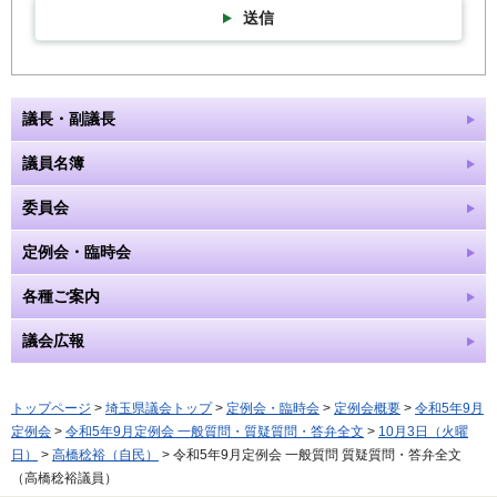
送信
議長・副議長
議員名簿
委員会
定例会・臨時会
各種ご案内
議会広報
トップページ
>
埼玉県議会トップ
>
定例会・臨時会
>
定例会概要
>
令和5年9月
定例会
>
令和5年9月定例会 一般質問・質疑質問・答弁全文
>
10月3日（火曜
日）
>
高橋稔裕（自民）
> 令和5年9月定例会 一般質問 質疑質問・答弁全文
（高橋稔裕議員）