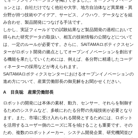
ョンとは、自社だけでなく他社や大学、地方自治体など異業種・異
分野が持つ技術やアイデア、サービス、ノウハウ、データなどを組
み合わせ、製品開発につなげる手法です。
しかし、実証フィールドでの試験結果など製品開発の過程において
得られた研究データの取扱い、相互の技術情報の公開などについて
は、一定のルールが必要です。さらに、SAITAMAロボティクスセン
ターがロボット開発の拠点としてオープンイノベーションを創出す
る機能を果たしていくためには、例えば、各分野に精通したコーデ
ィネーターの採用などが考えられます。
SAITAMAロボティクスセンターにおけるオープンイノベーションの
進め方について、産業労働部長の御見解をお聞かせください。
A
目良聡 産業労働部長
ロボットの開発には本体の素材、動力、センサー、それらを制御す
るためのシステムなど、多岐にわたる分野の先端技術が必要となり
ます。また、市場に受け入れられる開発とするためには、ロボット
を活用するユーザー側のニーズに耳を傾けることも重要です。その
ため、複数のロボットメーカー、システム開発企業、研究機関並び