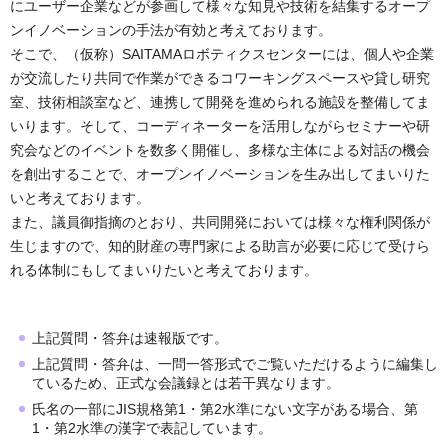
にユーザー企業などが参画して様々な知見や技術を結集するオープ
ンイノベーションの手法が有効と考えております。
そこで、（仮称）SAITAMAロボティクスセンターには、個人や企業
が交流したり共同で作業ができるコワーキングスペースや貸し研究
室、技術相談室など、連携して開発を進められる施設を整備してま
いります。そして、コーディネーターを活用しながらセミナーや研
究会などのイベントを数多く開催し、多様な主体による対話の機会
を創出することで、オープンイノベーションを生み出してまいりた
いと考えております。
また、議員御指摘のとおり、共同開発においては様々な権利関係が
生じますので、知的財産の専門家による助言が必要に応じて受けら
れる体制にもしてまいりたいと考えております。
上記質問・答弁は速報版です。
上記質問・答弁は、一問一答形式でご覧いただけるように編集し
ているため、正式な会議録とは若干異なります。
氏名の一部にJIS規格第1・第2水準にない文字がある場合、第
1・第2水準の漢字で表記しています。