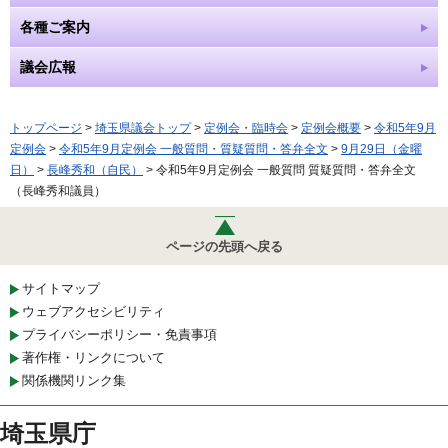
各種ご案内
議会広報
トップページ
>
埼玉県議会トップ
>
定例会・臨時会
>
定例会概要
>
令和5年9月
定例会
>
令和5年9月定例会 一般質問・質疑質問・答弁全文
>
9月29日（金曜
日）
>
長峰秀和（自民）
> 令和5年9月定例会 一般質問 質疑質問・答弁全文
（長峰秀和議員）
ページの先頭へ戻る
サイトマップ
ウェブアクセシビリティ
プライバシーポリシー・免責事項
著作権・リンクについて
関係機関リンク集
埼玉県庁