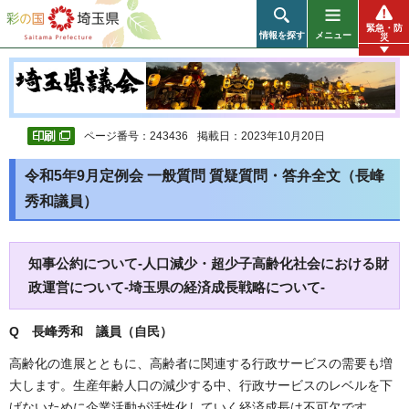
彩の国 埼玉県
緊急・防
情報を探す
メニュー
災
ページ番号：243436
掲載日：2023年10月20日
令和5年9月定例会 一般質問 質疑質問・答弁全文（長峰
秀和議員）
知事公約について-人口減少・超少子高齢化社会における財
政運営について-埼玉県の経済成長戦略について-
Q 長峰秀和 議員（自民）
高齢化の進展とともに、高齢者に関連する行政サービスの需要も増
大します。生産年齢人口の減少する中、行政サービスのレベルを下
げないために企業活動が活性化していく経済成長は不可欠です。