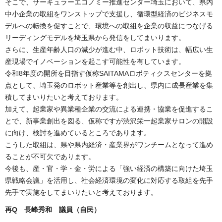
そこで、サーキュラーエコノミー推進センター埼玉において、県内
中小企業の取組をワンストップで支援し、循環型経済のビジネスモ
デルへの転換を促すことで、環境への取組を企業の収益につなげる
リーディングモデルを埼玉県から発信をしてまいります。
さらに、生産年齢人口の減少が進む中、ロボット技術は、幅広い生
産現場でイノベーションを起こす可能性を有しています。
令和8年度の開所を目指す仮称SAITAMAロボティクスセンターを拠
点として、埼玉発のロボット産業等を創出し、県内に成長産業を集
積してまいりたいと考えております。
加えて、起業家や異業種企業の交流による連携・協業を促進するこ
とで、新事業創出を図る、仮称ですが渋沢栄一起業家サロンの開設
に向け、検討を進めているところであります。
こうした取組は、県や県内経済・産業界がワンチームとなって進め
ることが不可欠であります。
今後も、産・官・学・金・労による「強い経済の構築に向けた埼玉
県戦略会議」を活用し、社会経済環境の変化に対応する取組を先手
先手で実施をしてまいりたいと考えております。
再Q 長峰秀和 議員（自民）