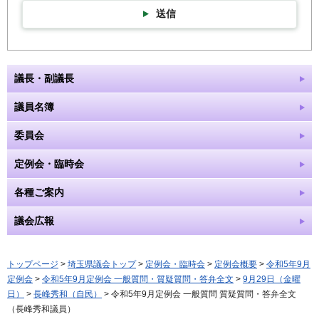
送信
議長・副議長
議員名簿
委員会
定例会・臨時会
各種ご案内
議会広報
トップページ
>
埼玉県議会トップ
>
定例会・臨時会
>
定例会概要
>
令和5年9月
定例会
>
令和5年9月定例会 一般質問・質疑質問・答弁全文
>
9月29日（金曜
日）
>
長峰秀和（自民）
> 令和5年9月定例会 一般質問 質疑質問・答弁全文
（長峰秀和議員）