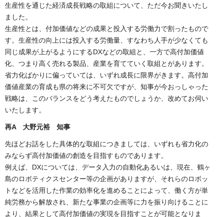
生産性を通じた経済成長戦略の取組について、ただ今お聞きいたし
ました。
生産性とは、付加価値などの成果と投入する労働力で割ったもので
す。生産性の向上には投入する労働量、すなわち人手が少なくても
同じ成果が上がるようにするDXなどの取組と、一方で高付加価値
化、つまり高く売れる製品、産業を育てていく取組とがあります。
省力化ばかりに偏っていては、いずれ成長に限界がきます。高付加
価値産業の育成も県の将来に不可欠ですが、知事が今おっしゃった
戦略は、このバランスをどう考えたものでしょうか、改めてお伺い
いたします。
再A 大野元裕 知事
先ほどお話をした具体的な取組につきましては、いずれも省力化の
みならず高付加価値の創造を目指すものであります。
例えば、DXについては、データ入力の自動化あるいは、現在、鶴ヶ
島のロボティクスセンター等の企画がありますが、それらのロボッ
トなどを活用した作業の効率化を進めることによって、働く方が単
純労務から解放され、新たな事業の企画等に力を振り向けることに
より、結果として高付加価値の実現を目指すことが可能となりま