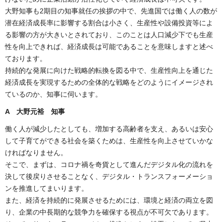
大野知事も2期目の知事就任の挨拶の中で、先進国では働く人の数が
潜在経済成長率に影響する割合は小さく、生産性や設備投資等によ
る影響の方が大きいとされており、このことは人口減少下でも生産
性を向上できれば、経済成長は可能であることを意味しますと述べ
ております。
持続的な発展に向けた戦略的転換を図る中で、生産性向上を通じた
経済成長を実現するための全体的な戦略をどのようにイメージされ
ているのか、知事に伺います。
A 大野元裕 知事
働く人が減少したとしても、増加する高齢者を支え、あるいは安心
して子育てができる社会を築くためは、生産性を向上させていかな
ければなりません。
そこで、まずは、コロナ禍を奇貨として進んだデジタル化の流れを
決して後戻りさせることなく、デジタル・トランスフォーメーショ
ンを推進してまいります。
また、経済を持続的に発展させるためには、環境と経済の両立を図
り、企業の中長期的な競争力を確保する視点が不可欠であります。