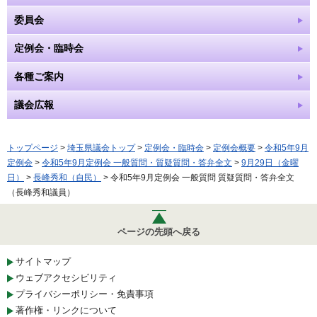
委員会
定例会・臨時会
各種ご案内
議会広報
トップページ
>
埼玉県議会トップ
>
定例会・臨時会
>
定例会概要
>
令和5年9月
定例会
>
令和5年9月定例会 一般質問・質疑質問・答弁全文
>
9月29日（金曜
日）
>
長峰秀和（自民）
> 令和5年9月定例会 一般質問 質疑質問・答弁全文
（長峰秀和議員）
ページの先頭へ戻る
サイトマップ
ウェブアクセシビリティ
プライバシーポリシー・免責事項
著作権・リンクについて