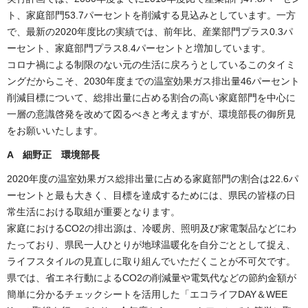
ト、家庭部門53.7パーセントを削減する見込みとしています。一方
で、最新の2020年度比の実績では、前年比、産業部門プラス0.3パ
ーセント、家庭部門プラス8.4パーセントと増加しています。
コロナ禍による制限のない元の生活に戻ろうとしているこのタイミ
ングだからこそ、2030年度までの温室効果ガス排出量46パーセント
削減目標について、総排出量に占める割合の高い家庭部門を中心に
一層の意識啓発を改めて図るべきと考えますが、環境部長の御所見
をお願いいたします。
A 細野正 環境部長
2020年度の温室効果ガス総排出量に占める家庭部門の割合は22.6パ
ーセントと最も大きく、目標を達成するためには、県民の皆様の日
常生活における取組が重要となります。
家庭におけるCO2の排出源は、冷暖房、照明及び家電製品などにわ
たっており、県民一人ひとりが地球温暖化を自分ごととして捉え、
ライフスタイルの見直しに取り組んでいただくことが不可欠です。
県では、省エネ行動によるCO2の削減量や電気代などの節約金額が
簡単に分かるチェックシートを活用した「エコライフDAY＆WEE