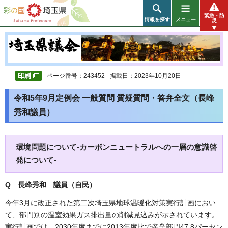
彩の国 埼玉県
緊急・防
情報を探す
メニュー
災
ページ番号：243452
掲載日：2023年10月20日
令和5年9月定例会 一般質問 質疑質問・答弁全文（長峰
秀和議員）
環境問題について-カーボンニュートラルへの一層の意識啓
発について-
Q 長峰秀和 議員（自民）
今年3月に改正された第二次埼玉県地球温暖化対策実行計画におい
て、部門別の温室効果ガス排出量の削減見込みが示されています。
実行計画では、2030年度までに2013年度比で産業部門47.8パーセン