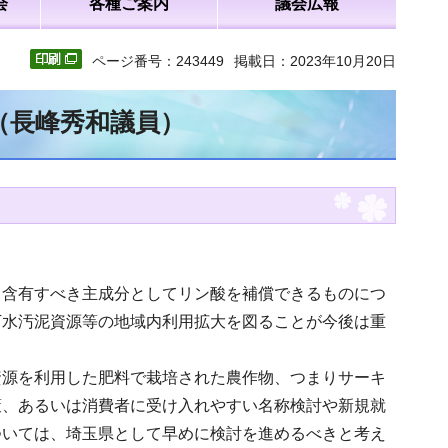
会
各種ご案内
議会広報
ページ番号：243449
掲載日：2023年10月20日
（長峰秀和議員）
、含有すべき主成分としてリン酸を補償できるものにつ
下水汚泥資源等の地域内利用拡大を図ることが今後は重
資源を利用した肥料で栽培された農作物、つまりサーキ
策、あるいは消費者に受け入れやすい名称検討や新規就
ついては、埼玉県として早めに検討を進めるべきと考え