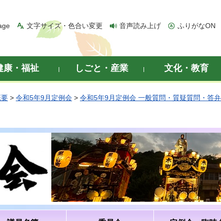
age
文字サイズ・色合い変更
音声読み上げ
ふりがなON
健康・福祉
しごと・産業
文化・教育
概要
>
令和5年9月定例会
>
令和5年9月定例会 一般質問・質疑質問・答