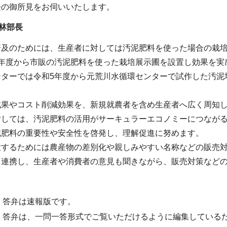
長の御所見をお伺いいたします。
林部長
普及のためには、生産者に対しては汚泥肥料を使った場合の栽
4年度から市販の汚泥肥料を使った栽培展示圃を設置し効果を実
ンターでは令和5年度から元荒川水循環センターで試作した汚泥
成果やコスト削減効果を、新規就農者を含め生産者へ広く周知
対しては、汚泥肥料の活用がサーキュラーエコノミーにつなが
泥肥料の重要性や安全性を啓発し、理解促進に努めます。
大するためには農産物の差別化や親しみやすい名称などの販売
と連携し、生産者や消費者の意見も聞きながら、販売対策など
・答弁は速報版です。
・答弁は、一問一答形式でご覧いただけるように編集している