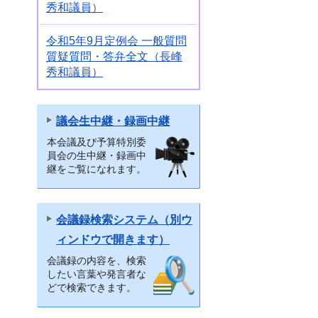
秀和議員）
令和5年9月定例会 一般質問
質疑質問・答弁全文（長峰
秀和議員）
議会生中継・録画中継
本会議及び予算特別委
員会の生中継・録画中
継をご覧になれます。
会議録検索システム（別ウ
ィンドウで開きます）
会議録の内容を、検索
したい言葉や発言者な
どで検索できます。