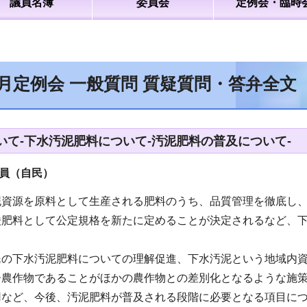
議員名簿
委員会
定例会・臨時
9月定例会 一般質問 質疑質問・答弁全文
いて-下水汚泥肥料について-汚泥肥料の普及について-
員（自民）
泥資源を原料として生産される肥料のうち、品質管理を徹底し
酸肥料として公定規格を新たに定めることが決定されるなど、
民の下水汚泥肥料についての理解促進、下水汚泥という地域内
ー農作物であることがほかの農作物との差別化となるような施
用など、今後、汚泥肥料が普及される段階に必要となる項目に