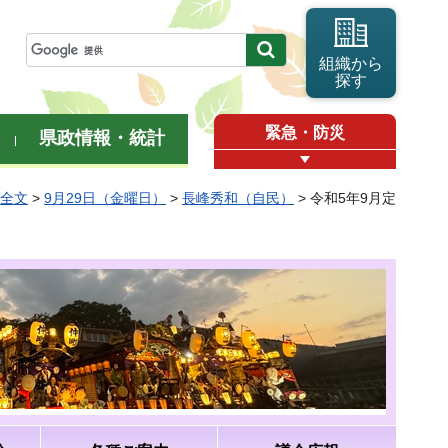
組織から
探す
緊急・防災
県政情報・統計
弁全文
>
9月29日（金曜日）
>
長峰秀和（自民）
> 令和5年9月定