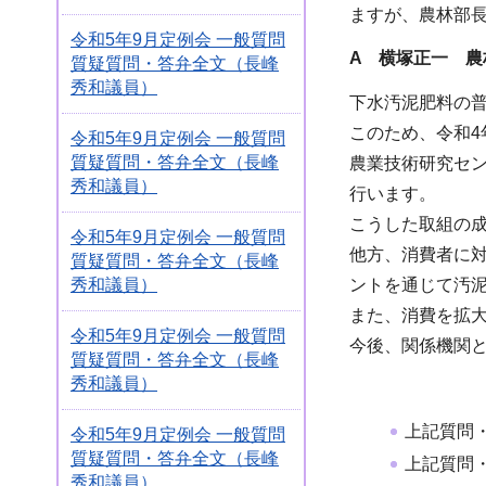
ますが、農林部
令和5年9月定例会 一般質問
A 横塚正一 農
質疑質問・答弁全文（長峰
秀和議員）
下水汚泥肥料の
このため、令和
令和5年9月定例会 一般質問
質疑質問・答弁全文（長峰
農業技術研究セ
秀和議員）
行います。
こうした取組の
令和5年9月定例会 一般質問
他方、消費者に
質疑質問・答弁全文（長峰
秀和議員）
ントを通じて汚
また、消費を拡
令和5年9月定例会 一般質問
今後、関係機関
質疑質問・答弁全文（長峰
秀和議員）
上記質問
令和5年9月定例会 一般質問
質疑質問・答弁全文（長峰
上記質問
秀和議員）