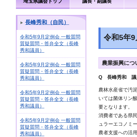
埼玉県議会トップ
議長・副議長
長峰秀和（自民）
令和5年
令和5年9月定例会 一般質問
質疑質問・答弁全文（長峰
秀和議員）
農業振興につ
令和5年9月定例会 一般質問
質疑質問・答弁全文（長峰
Q 長峰秀和 議
秀和議員）
農林水産省で汚
令和5年9月定例会 一般質問
いては菌体リン
質疑質問・答弁全文（長峰
秀和議員）
要となります。
消費者である県
令和5年9月定例会 一般質問
ュラーエコノミ
質疑質問・答弁全文（長峰
農者支援への活
秀和議員）