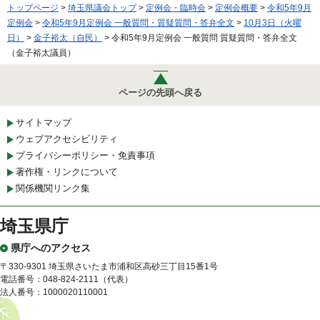
トップページ
>
埼玉県議会トップ
>
定例会・臨時会
>
定例会概要
>
令和5年9月
定例会
>
令和5年9月定例会 一般質問・質疑質問・答弁全文
>
10月3日（火曜
日）
>
金子裕太（自民）
> 令和5年9月定例会 一般質問 質疑質問・答弁全文
（金子裕太議員）
ページの先頭へ戻る
サイトマップ
ウェブアクセシビリティ
プライバシーポリシー・免責事項
著作権・リンクについて
関係機関リンク集
埼玉県庁
県庁へのアクセス
〒330-9301 埼玉県さいたま市浦和区高砂三丁目15番1号
電話番号：048-824-2111（代表）
法人番号：1000020110001