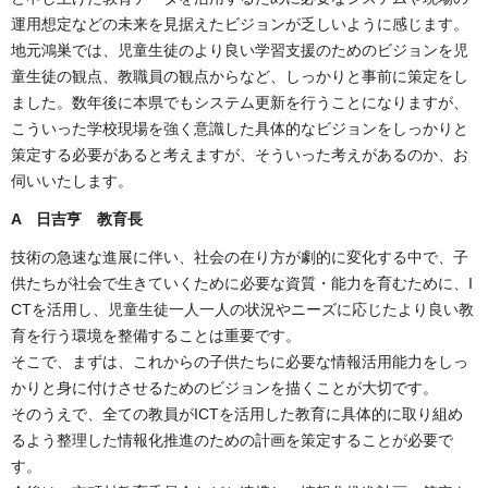
運用想定などの未来を見据えたビジョンが乏しいように感じます。
地元鴻巣では、児童生徒のより良い学習支援のためのビジョンを児
童生徒の観点、教職員の観点からなど、しっかりと事前に策定をし
ました。数年後に本県でもシステム更新を行うことになりますが、
こういった学校現場を強く意識した具体的なビジョンをしっかりと
策定する必要があると考えますが、そういった考えがあるのか、お
伺いいたします。
A 日吉亨 教育長
技術の急速な進展に伴い、社会の在り方が劇的に変化する中で、子
供たちが社会で生きていくために必要な資質・能力を育むために、I
CTを活用し、児童生徒一人一人の状況やニーズに応じたより良い教
育を行う環境を整備することは重要です。
そこで、まずは、これからの子供たちに必要な情報活用能力をしっ
かりと身に付けさせるためのビジョンを描くことが大切です。
そのうえで、全ての教員がICTを活用した教育に具体的に取り組め
るよう整理した情報化推進のための計画を策定することが必要で
す。