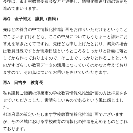
今後は、市町村教育委員会などと連携し、情報化推進計画の策定を
進めてまいります。
再Q 金子裕太 議員（自民）
先ほどの答弁の中で情報化推進計画をお作りいただけるということ
でございますけれども、ここの中身についてもうちょっと詳細にお
答えを頂きたくてですね、先ほども申し上げたとおり、鴻巣の場合
は教員目線ですとか現場目線というところをしっかりと計画に落と
してから作っておりますので、そこまでしっかりと作ることという
のがすばらしい教育データの活用になっていくのかなと考えており
ますので、その点についてお伺いをさせていただきます。
再A 日吉亨 教育長
私も議員ご指摘の鴻巣市の学校教育情報化推進計画の方は拝見をさ
せていただきました。素晴らしいものであるという風に感じまし
た。
都道府県の策定いたします学校教育情報化推進計画でございます
が、その区域における学校教育の情報化の推進を定めるものとされ
ております。