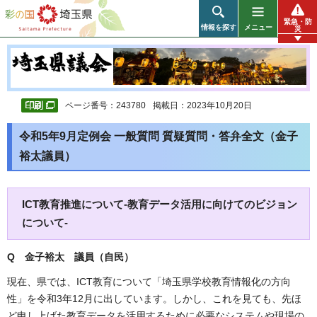
彩の国 埼玉県
緊急・防
情報を探す
メニュー
災
ページ番号：243780
掲載日：2023年10月20日
令和5年9月定例会 一般質問 質疑質問・答弁全文（金子
裕太議員）
ICT教育推進について-教育データ活用に向けてのビジョン
について-
Q 金子裕太 議員（自民）
現在、県では、ICT教育について「埼玉県学校教育情報化の方向
性」を令和3年12月に出しています。しかし、これを見ても、先ほ
ど申し上げた教育データを活用するために必要なシステムや現場の