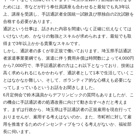
ためには、市などが行う奉仕員講座も合わせると最短でも丸3年以
上、講座を受講し、手話通訳者全国統一試験及び県独自の2次試験を
合格する必要があります。
通訳という仕事は、話された内容を間違いなく正確に伝えなくては
いけないため、かなりの勉強とスキルが求められます。最短でも取
得まで3年以上かかる貴重なスキルです。
しかし、通訳者の多くが非正規で働いております。埼玉県手話通訳
者派遣事業要綱でも、派遣に伴う費用弁償は時間数によって4,000円
から7,000円で、準手話通訳者の方はこれ以下となっており、技術は
高く求められるにもかかわらず、通訳者として1本で生活していくこ
とはなかなか難しい。そして、ボランティア的な心構えも必要にな
ってしまっているというお話をお聞きしました。
6月定例会で鈴木議員からデフリンピックの質問もありましたが、こ
の機会に手話通訳者の処遇改善に向けて動き出すべきだと考えま
す。まずは行政から、埼玉県は手話通訳者の正規雇用を現在行って
おりませんが、雇用する考えはないのか。また、市町村に対して雇
用を推進するためのインセンティブをつくる考えがないか、福祉部
長に伺います。