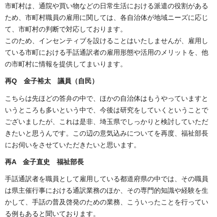
市町村は、通院や買い物などの日常生活における派遣の役割がある
ため、市町村職員の雇用に関しては、各自治体が地域ニーズに応じ
て、市町村の判断で対応しております。
このため、インセンティブを設けることはいたしませんが、雇用し
ている市町における手話通訳者の雇用形態や活用のメリットを、他
の市町村に情報を提供してまいります。
再Q 金子裕太 議員（自民）
こちらは先ほどの答弁の中で、ほかの自治体はもうやっていますと
いうところも多いという中で、今後は研究をしていくということで
ございましたが、これは是非、埼玉県でしっかりと検討していただ
きたいと思うんです。この辺の意気込みについてを再度、福祉部長
にお伺いをさせていただきたいと思います。
再A 金子直史 福祉部長
手話通訳者を職員として雇用している都道府県の中では、その職員
は県主催行事における通訳業務のほか、その専門的知識や経験を生
かして、手話の普及啓発のための業務、こういったことを行ってい
る例もあると聞いております。