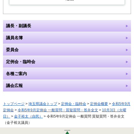
議長・副議長
議員名簿
委員会
定例会・臨時会
各種ご案内
議会広報
トップページ
>
埼玉県議会トップ
>
定例会・臨時会
>
定例会概要
>
令和5年9月
定例会
>
令和5年9月定例会 一般質問・質疑質問・答弁全文
>
10月3日（火曜
日）
>
金子裕太（自民）
> 令和5年9月定例会 一般質問 質疑質問・答弁全文
（金子裕太議員）