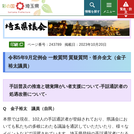
彩の国 埼玉県
緊急・防
情報を探す
メニュー
災
ページ番号：243789
掲載日：2023年10月20日
令和5年9月定例会 一般質問 質疑質問・答弁全文（金子
裕太議員）
手話普及の推進と聴覚障がい者支援について-手話通訳者の
処遇改善について-
Q 金子裕太 議員（自民）
本県では現在、102人の手話通訳者が登録されており、県議会にお
いても私たちの多岐にわたる議論を通訳していただいたり、様々な
イベントなどで活躍されています。埼玉県登録の手話通訳者になる