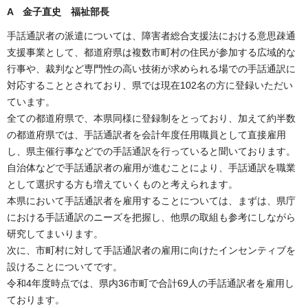
A 金子直史 福祉部長
手話通訳者の派遣については、障害者総合支援法における意思疎通
支援事業として、都道府県は複数市町村の住民が参加する広域的な
行事や、裁判など専門性の高い技術が求められる場での手話通訳に
対応することとされており、県では現在102名の方に登録いただい
ています。
全ての都道府県で、本県同様に登録制をとっており、加えて約半数
の都道府県では、手話通訳者を会計年度任用職員として直接雇用
し、県主催行事などでの手話通訳を行っていると聞いております。
自治体などで手話通訳者の雇用が進むことにより、手話通訳を職業
として選択する方も増えていくものと考えられます。
本県において手話通訳者を雇用することについては、まずは、県庁
における手話通訳のニーズを把握し、他県の取組も参考にしながら
研究してまいります。
次に、市町村に対して手話通訳者の雇用に向けたインセンティブを
設けることについてです。
令和4年度時点では、県内36市町で合計69人の手話通訳者を雇用し
ております。