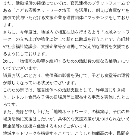
また、活動場所の確保については、官民連携のプラットフォームで
ある「こども応援ネットワーク埼玉」を活用し、例えば倉庫などを
無償で貸与いただける支援企業を運営団体にマッチングをしており
ます。
さらに、今年度は、地域内で相互扶助を行えるよう「地域ネットワ
ーク」の立ち上げや強化に対して新たに助成を行うことで、市町村
や社会福祉協議会、支援企業等が連携して安定的な運営を支援でき
るようにしております。
次に、「物価高の影響を緩和するための活動費の更なる補助」につ
いてでございます。
議員お話しのとおり、物価高の影響を受けて、子ども食堂等の運営
が厳しくなっている状況がございます。
このため県では、運営団体への活動支援として、昨年度に引き続
き、レトルト食品を子供の居場所等に配布する事業を実施したとこ
ろです。
また、先ほど申し上げた「地域ネットワーク」の構築は、子供の居
場所活動に支援はしたいが、具体的な支援方策が見つけられない民
間企業等の支援を促進するものでございます。
地域ネットワークを構築することで、こうした物価高の中、民間企