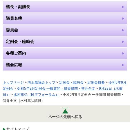
議長・副議長
議員名簿
委員会
定例会・臨時会
各種ご案内
議会広報
トップページ
>
埼玉県議会トップ
>
定例会・臨時会
>
定例会概要
>
令和5年9月
定例会
>
令和5年9月定例会 一般質問・質疑質問・答弁全文
>
9月28日（木曜
日）
>
水村篤弘（民主フォーラム）
> 令和5年9月定例会 一般質問 質疑質問・
答弁全文（水村篤弘議員）
ページの先頭へ戻る
サイトマップ