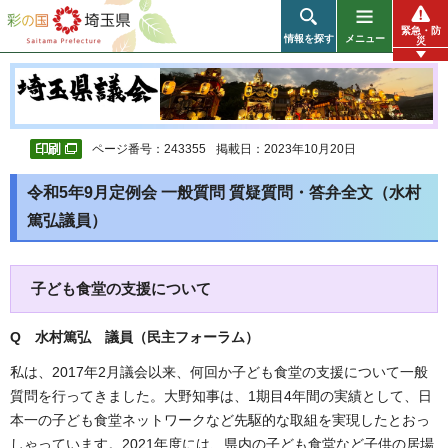
彩の国 埼玉県
緊急・防
情報を探す
メニュー
災
ページ番号：243355
掲載日：2023年10月20日
令和5年9月定例会 一般質問 質疑質問・答弁全文（水村
篤弘議員）
子ども食堂の支援について
Q 水村篤弘 議員（民主フォーラム）
私は、2017年2月議会以来、何回か子ども食堂の支援について一般
質問を行ってきました。大野知事は、1期目4年間の実績として、日
本一の子ども食堂ネットワークなど先駆的な取組を実現したとおっ
しゃっています。2021年度には、県内の子ども食堂など子供の居場