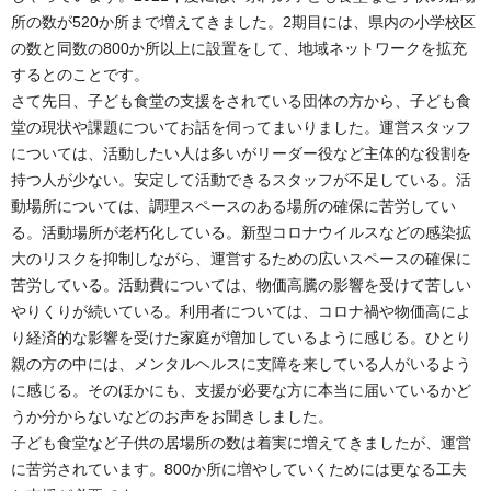
所の数が520か所まで増えてきました。2期目には、県内の小学校区
の数と同数の800か所以上に設置をして、地域ネットワークを拡充
するとのことです。
さて先日、子ども食堂の支援をされている団体の方から、子ども食
堂の現状や課題についてお話を伺ってまいりました。運営スタッフ
については、活動したい人は多いがリーダー役など主体的な役割を
持つ人が少ない。安定して活動できるスタッフが不足している。活
動場所については、調理スペースのある場所の確保に苦労してい
る。活動場所が老朽化している。新型コロナウイルスなどの感染拡
大のリスクを抑制しながら、運営するための広いスペースの確保に
苦労している。活動費については、物価高騰の影響を受けて苦しい
やりくりが続いている。利用者については、コロナ禍や物価高によ
り経済的な影響を受けた家庭が増加しているように感じる。ひとり
親の方の中には、メンタルヘルスに支障を来している人がいるよう
に感じる。そのほかにも、支援が必要な方に本当に届いているかど
うか分からないなどのお声をお聞きしました。
子ども食堂など子供の居場所の数は着実に増えてきましたが、運営
に苦労されています。800か所に増やしていくためには更なる工夫