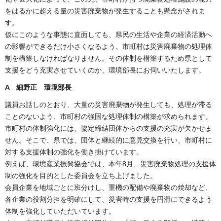
をはるかに超える量の災害廃棄物が発生することも懸念がされま
す。
仮にこのような事態に直面しても、県民の生活や企業の経済活動へ
の影響ができるだけ小さくなるよう、市町村は災害廃棄物の処理体
制を構築しなければなりません。その体制を構築するため県として
支援をどう充実させていくのか、環境部長にお伺いいたします。
A 細野正 環境部長
議員お話しのとおり、大量の災害廃棄物が発生しても、処理が滞る
ことのないよう、市町村の強固な処理体制の構築が求められます。
市町村の体制強化には、協定締結団体からの支援の充実が欠かせま
せん。そこで、県では、団体と継続的に意見交換を行い、市町村に
対する支援体制の強化を働き掛けています。
例えば、環境産業振興協会では、本年8月、災害廃棄物処理の支援体
制の強化を目的とした委員会を立ち上げました。
会員企業を地域ごとに班分けし、重機の配備や廃棄物の焼却など、
各企業の役割分担を明確にして、災害時の支援を円滑にできるよう
体制を強化していただいています。