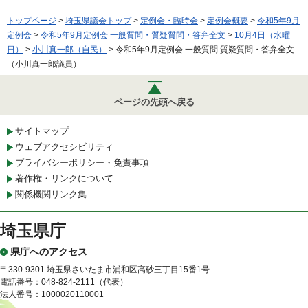
トップページ
>
埼玉県議会トップ
>
定例会・臨時会
>
定例会概要
>
令和5年9月
定例会
>
令和5年9月定例会 一般質問・質疑質問・答弁全文
>
10月4日（水曜
日）
>
小川真一郎（自民）
> 令和5年9月定例会 一般質問 質疑質問・答弁全文
（小川真一郎議員）
ページの先頭へ戻る
サイトマップ
ウェブアクセシビリティ
プライバシーポリシー・免責事項
著作権・リンクについて
関係機関リンク集
埼玉県庁
県庁へのアクセス
〒330-9301 埼玉県さいたま市浦和区高砂三丁目15番1号
電話番号：048-824-2111（代表）
法人番号：1000020110001