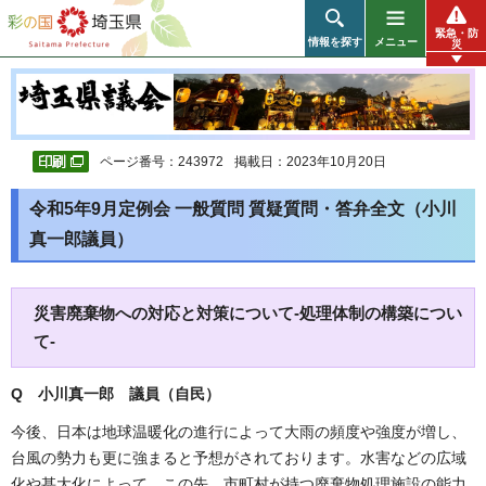
彩の国 埼玉県
緊急・防
情報を探す
メニュー
災
ページ番号：243972
掲載日：2023年10月20日
令和5年9月定例会 一般質問 質疑質問・答弁全文（小川
真一郎議員）
災害廃棄物への対応と対策について-処理体制の構築につい
て-
Q 小川真一郎 議員（自民）
今後、日本は地球温暖化の進行によって大雨の頻度や強度が増し、
台風の勢力も更に強まると予想がされております。水害などの広域
化や甚大化によって、この先、市町村が持つ廃棄物処理施設の能力