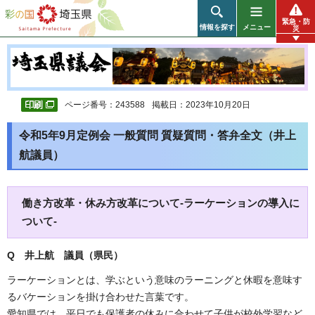
彩の国 埼玉県
緊急・防
情報を探す
メニュー
災
ページ番号：243588
掲載日：2023年10月20日
令和5年9月定例会 一般質問 質疑質問・答弁全文（井上
航議員）
働き方改革・休み方改革について-ラーケーションの導入に
ついて-
Q 井上航 議員（県民）
ラーケーションとは、学ぶという意味のラーニングと休暇を意味す
るバケーションを掛け合わせた言葉です。
愛知県では、平日でも保護者の休みに合わせて子供が校外学習など