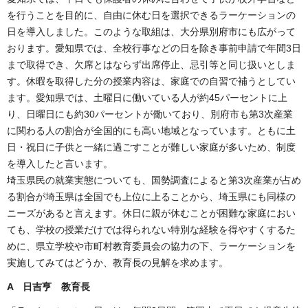
を行うことを目的に、自由に休む日を選択できるラーケーションの
日を導入しました。このような取組は、大分県別府市にも広がって
おります。愛知県では、全校行事などの日を除き事前申請で年間3日
まで取得でき、欠席とはならず出席停止、忌引等と同じ扱いとしま
す。休暇を取得した分の授業内容は、家庭での自習で補うとしてい
ます。愛知県では、土曜日に働いている人が約45パーセントに上
り、日曜日にも約30パーセントが働いており、別府市も第3次産業
に関わる人の割合が全国的にも高い地域となっています。ともに土
日・祝日に子供と一緒に過ごすことが難しい家庭が多いため、制度
を導入したと言います。
埼玉県民の就業実態についても、国勢調査によると第3次産業が占め
る割合が埼玉県は全国でも上位に上ることから、埼玉県にも同様の
ニーズがあると言えます。休日に親が休むことが困難な家庭におい
ても、学校の授業だけでは得られない特別な経験を得やすくするた
めに、県立学校や市町村教育委員会の協力の下、ラーケーションを
実施してみてはどうか、教育長の見解を求めます。
A 日吉亨 教育長