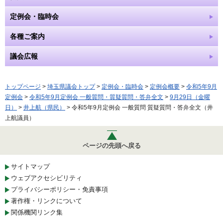
定例会・臨時会
各種ご案内
議会広報
トップページ
>
埼玉県議会トップ
>
定例会・臨時会
>
定例会概要
>
令和5年9月
定例会
>
令和5年9月定例会 一般質問・質疑質問・答弁全文
>
9月29日（金曜
日）
>
井上航（県民）
> 令和5年9月定例会 一般質問 質疑質問・答弁全文（井
上航議員）
ページの先頭へ戻る
サイトマップ
ウェブアクセシビリティ
プライバシーポリシー・免責事項
著作権・リンクについて
関係機関リンク集