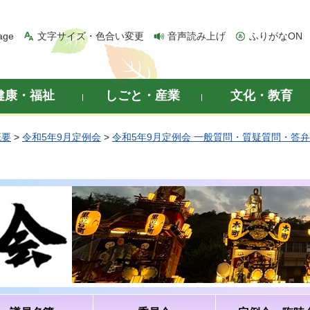
age
文字サイズ・色合い変更
音声読み上げ
ふりがなON
健康・福祉
しごと・産業
文化・教育
概要
>
令和5年9月定例会
>
令和5年9月定例会 一般質問・質疑質問・答