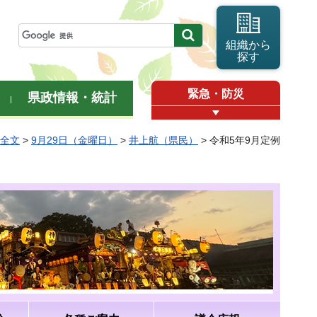
組織から
探す
緊急・防災
県政情報・統計
弁全文
>
9月29日（金曜日）
>
井上航（県民）
> 令和5年9月定例