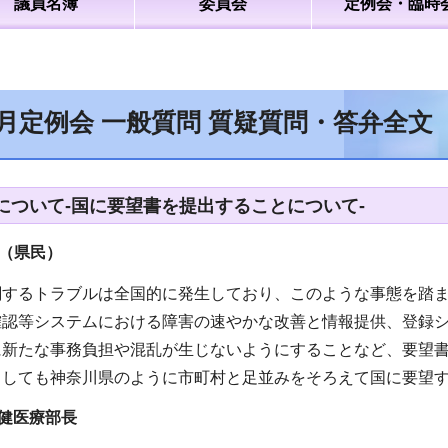
議員名簿
委員会
定例会・臨時
9月定例会 一般質問 質疑質問・答弁全文
について-国に要望書を提出することについて-
（県民）
関するトラブルは全国的に発生しており、このような事態を踏ま
確認等システムにおける障害の速やかな改善と情報提供、登録
に新たな事務負担や混乱が生じないようにすることなど、要望
としても神奈川県のように市町村と足並みをそろえて国に要望
健医療部長