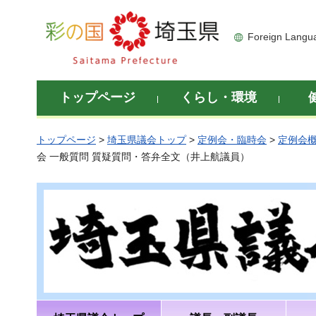
彩の国 埼玉県
Foreign Langu
トップページ
くらし・環境
トップページ
>
埼玉県議会トップ
>
定例会・臨時会
>
定例会
会 一般質問 質疑質問・答弁全文（井上航議員）