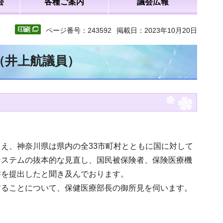
会
各種ご案内
議会広報
ページ番号：243592
掲載日：2023年10月20日
（井上航議員）
え、神奈川県は県内の全33市町村とともに国に対して
システムの抜本的な見直し、国民被保険者、保険医療機
書を提出したと聞き及んでおります。
することについて、保健医療部長の御所見を伺います。