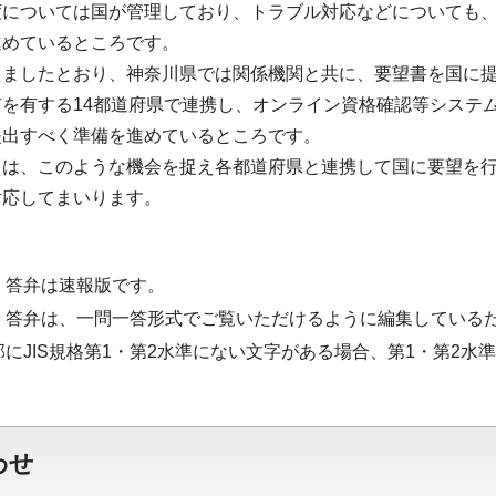
度については国が管理しており、トラブル対応などについても
進めているところです。
りましたとおり、神奈川県では関係機関と共に、要望書を国に
市を有する14都道府県で連携し、オンライン資格確認等システ
提出すべく準備を進めているところです。
ては、このような機会を捉え各都道府県と連携して国に要望を
対応してまいります。
・答弁は速報版です。
・答弁は、一問一答形式でご覧いただけるように編集している
部にJIS規格第1・第2水準にない文字がある場合、第1・第2
わせ