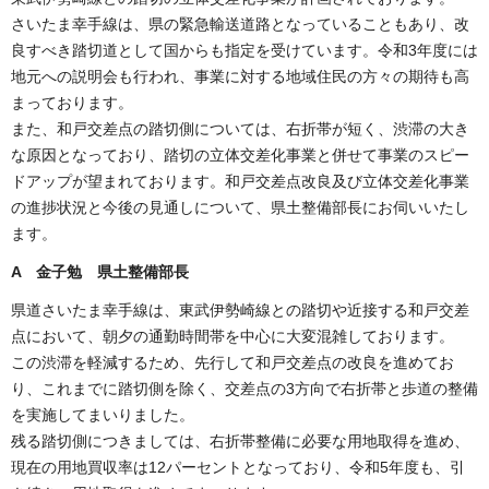
さいたま幸手線は、県の緊急輸送道路となっていることもあり、改
良すべき踏切道として国からも指定を受けています。令和3年度には
地元への説明会も行われ、事業に対する地域住民の方々の期待も高
まっております。
また、和戸交差点の踏切側については、右折帯が短く、渋滞の大き
な原因となっており、踏切の立体交差化事業と併せて事業のスピー
ドアップが望まれております。和戸交差点改良及び立体交差化事業
の進捗状況と今後の見通しについて、県土整備部長にお伺いいたし
ます。
A 金子勉 県土整備部長
県道さいたま幸手線は、東武伊勢崎線との踏切や近接する和戸交差
点において、朝夕の通勤時間帯を中心に大変混雑しております。
この渋滞を軽減するため、先行して和戸交差点の改良を進めてお
り、これまでに踏切側を除く、交差点の3方向で右折帯と歩道の整備
を実施してまいりました。
残る踏切側につきましては、右折帯整備に必要な用地取得を進め、
現在の用地買収率は12パーセントとなっており、令和5年度も、引