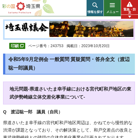
彩の国 埼玉県
緊急・防
情報を探す
メニュー
災
ページ番号：243753
掲載日：2023年10月20日
令和5年9月定例会 一般質問 質疑質問・答弁全文（渡辺
聡一郎議員）
地元問題-県道さいたま幸手線における宮代町和戸地区の東
武伊勢崎線立体交差化事業について-
Q 渡辺聡一郎 議員（自民）
県道さいたま幸手線の宮代町和戸地区周辺は、かねてから慢性的な
渋滞が課題となっており、その解決策として、和戸交差点の改良と
東武伊勢崎線との踏切の立体交差化事業が計画されております。