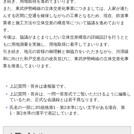
き続き、用地取得を進めてまいります。
また、東武伊勢崎線の立体交差化事業につきましては、人家が連た
んする区間に交通を確保しながらの工事となるため、現在、鉄道事
業者と施工方法や立体交差の構造等について協議を進めておりま
す。
今後は、協議がまとまりしだい立体交差構造の詳細設計を行うとと
もに用地測量を実施し、用地取得に着手してまいります。
引き続き、地元の皆様の御理解と御協力をいただきながら、渋滞緩
和に向けた和戸交差点の改良並びに、東武伊勢崎線の立体交差化事
業を推進してまいります。
上記質問・答弁は速報版です。
上記質問・答弁は、一問一答形式でご覧いただけるように編集し
ているため、正式な会議録とは若干異なります。
氏名の一部にJIS規格第1・第2水準にない文字がある場合、第
1・第2水準の漢字で表記しています。