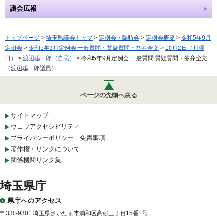
議会広報
トップページ
>
埼玉県議会トップ
>
定例会・臨時会
>
定例会概要
>
令和5年9月
定例会
>
令和5年9月定例会 一般質問・質疑質問・答弁全文
>
10月2日（月曜
日）
>
渡辺聡一郎（自民）
> 令和5年9月定例会 一般質問 質疑質問・答弁全文
（渡辺聡一郎議員）
ページの先頭へ戻る
サイトマップ
ウェブアクセシビリティ
プライバシーポリシー・免責事項
著作権・リンクについて
関係機関リンク集
埼玉県庁
県庁へのアクセス
〒330-9301 埼玉県さいたま市浦和区高砂三丁目15番1号