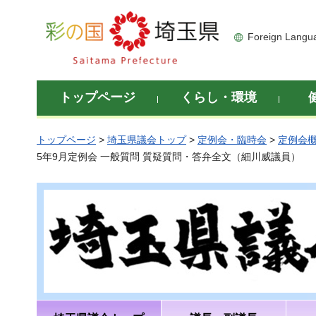
彩の国 埼玉県
Foreign Langu
トップページ
くらし・環境
トップページ
>
埼玉県議会トップ
>
定例会・臨時会
>
定例会
5年9月定例会 一般質問 質疑質問・答弁全文（細川威議員）