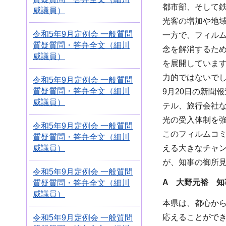
都市部、そして
威議員）
光客の増加や地
令和5年9月定例会 一般質問
一方で、フィル
質疑質問・答弁全文（細川
念を解消するた
威議員）
を展開していま
力的ではないで
令和5年9月定例会 一般質問
質疑質問・答弁全文（細川
9月20日の新聞
威議員）
テル、旅行会社な
光の受入体制を
令和5年9月定例会 一般質問
このフィルムコ
質疑質問・答弁全文（細川
える大きなチャ
威議員）
が、知事の御所
令和5年9月定例会 一般質問
A 大野元裕 知
質疑質問・答弁全文（細川
威議員）
本県は、都心か
応えることがで
令和5年9月定例会 一般質問