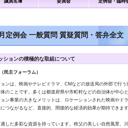
議員名簿
委員会
定例会・臨時
9月定例会 一般質問 質疑質問・答弁全文
ッションの積極的な取組について
員（民主フォーラム）
ションは、映画やテレビドラマ、CMなどの放送局の外部で行う
団体のことです。多くは都道府県や市町村などの自治体が中心
ション事業の大きなメリットは、ロケーションされた映画やド
加につながるなど、直接的、間接的な経済的効果が期待できま
に適した多彩な資源を持っています。秩父の美しい自然風景、