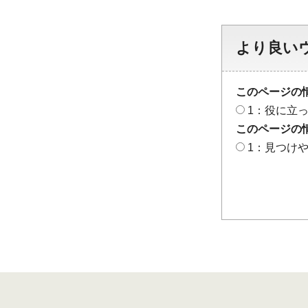
より良い
このページの
1：役に立
このページの
1：見つけ