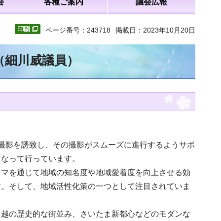
会
各種ご案内
議会広報
ページ番号：243718
掲載日：2023年10月20日
（細川威議員）
撮影を誘致し、その撮影がスムーズに進行するようサポ
となって行っています。
ラマを通じて地域の知名度や地域愛着度を向上させる効
す。そして、地域活性化策の一つとして注目されていま
川越の歴史的な街並み、さいたま新都心などのモダンな