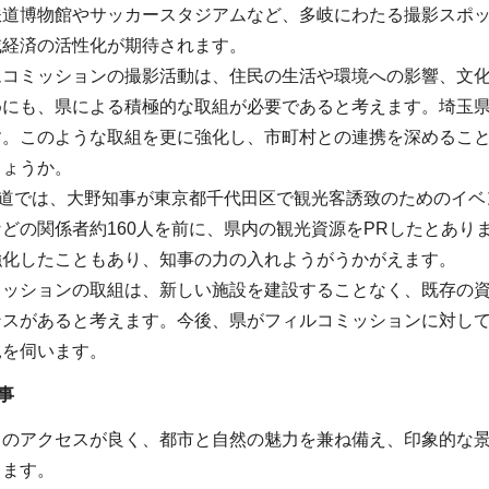
鉄道博物館やサッカースタジアムなど、多岐にわたる撮影スポ
域経済の活性化が期待されます。
ムコミッションの撮影活動は、住民の生活や環境への影響、文
めにも、県による積極的な取組が必要であると考えます。埼玉
す。このような取組を更に強化し、市町村との連携を深めるこ
しょうか。
報道では、大野知事が東京都千代田区で観光客誘致のためのイ
どの関係者約160人を前に、県内の観光資源をPRしたとあり
強化したこともあり、知事の力の入れようがうかがえます。
ミッションの取組は、新しい施設を建設することなく、既存の
ンスがあると考えます。今後、県がフィルコミッションに対し
見を伺います。
事
らのアクセスが良く、都市と自然の魅力を兼ね備え、印象的な
きます。