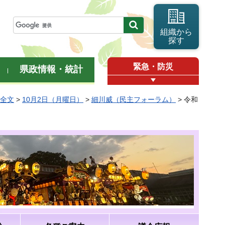
組織から
探す
緊急・防災
県政情報・統計
弁全文
>
10月2日（月曜日）
>
細川威（民主フォーラム）
> 令和