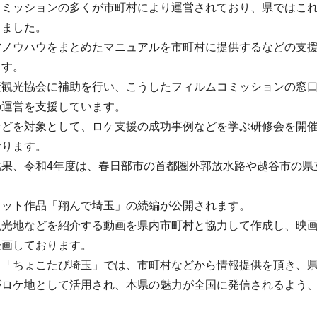
コミッションの多くが市町村により運営されており、県ではこ
りました。
ノウハウをまとめたマニュアルを市町村に提供するなどの支援を
ます。
産観光協会に補助を行い、こうしたフィルムコミッションの窓
の運営を支援しています。
などを対象として、ロケ支援の成功事例などを学ぶ研修会を開
おります。
果、令和4年度は、春日部市の首都圏外郭放水路や越谷市の県
ヒット作品「翔んで埼玉」の続編が公開されます。
観光地などを紹介する動画を県内市町村と協力して作成し、映
企画しております。
「ちょこたび埼玉」では、市町村などから情報提供を頂き、県
がロケ地として活用され、本県の魅力が全国に発信されるよう