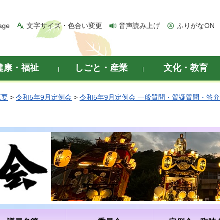
age
文字サイズ・色合い変更
音声読み上げ
ふりがなON
健康・福祉
しごと・産業
文化・教育
概要
>
令和5年9月定例会
>
令和5年9月定例会 一般質問・質疑質問・答