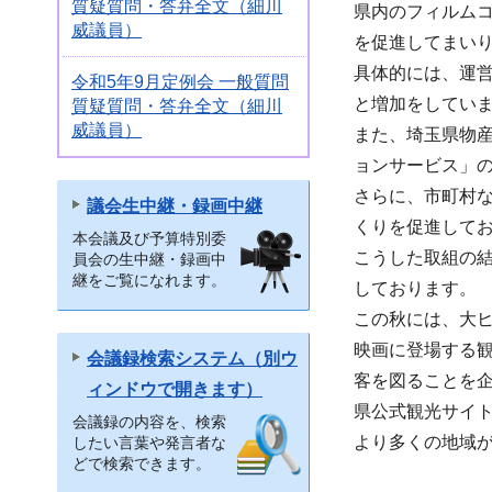
質疑質問・答弁全文（細川
県内のフィルム
威議員）
を促進してまい
具体的には、運営
令和5年9月定例会 一般質問
と増加をしてい
質疑質問・答弁全文（細川
威議員）
また、埼玉県物
ョンサービス」
さらに、市町村
議会生中継・録画中継
くりを促進して
本会議及び予算特別委
こうした取組の結
員会の生中継・録画中
継をご覧になれます。
しております。
この秋には、大
映画に登場する
会議録検索システム（別ウ
客を図ることを
ィンドウで開きます）
県公式観光サイト
会議録の内容を、検索
より多くの地域
したい言葉や発言者な
どで検索できます。