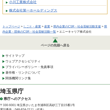
小川工業株式会社
株式会社第一ホールディングス
トップページ
>
しごと・産業
>
産業
>
県内企業のCSR・社会貢献活動支援
>
県
内企業・団体のCSR・社会貢献活動一覧
> エニーキャリア株式会社
ページの先頭へ戻る
サイトマップ
ウェブアクセシビリティ
プライバシーポリシー・免責事項
著作権・リンクについて
関係機関リンク集
埼玉県庁
県庁へのアクセス
〒330-9301 埼玉県さいたま市浦和区高砂三丁目15番1号
電話番号：048-824-2111（代表）