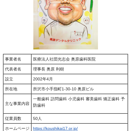
事業者名
医療法人社団光志会 奥原歯科医院
代表者名
理事長 奥原 利樹
設立
2002年4月
所在地
所沢市小手指町1-30-10 奥原ビル
一般歯科 訪問歯科 小児歯科 審美歯科 矯正歯科 予
主な事業内容
防歯科
従業員数
50人
ホームページ
https://koushikai17.or.jp/