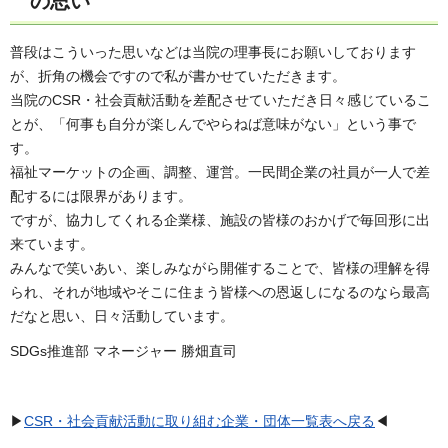
の思い
普段はこういった思いなどは当院の理事長にお願いしております
が、折角の機会ですので私が書かせていただきます。
当院のCSR・社会貢献活動を差配させていただき日々感じているこ
とが、「何事も自分が楽しんでやらねば意味がない」という事で
す。
福祉マーケットの企画、調整、運営。一民間企業の社員が一人で差
配するには限界があります。
ですが、協力してくれる企業様、施設の皆様のおかげで毎回形に出
来ています。
みんなで笑いあい、楽しみながら開催することで、皆様の理解を得
られ、それが地域やそこに住まう皆様への恩返しになるのなら最高
だなと思い、日々活動しています。
SDGs推進部 マネージャー 勝畑直司
▶
CSR・社会貢献活動に取り組む企業・団体一覧表へ戻る
◀