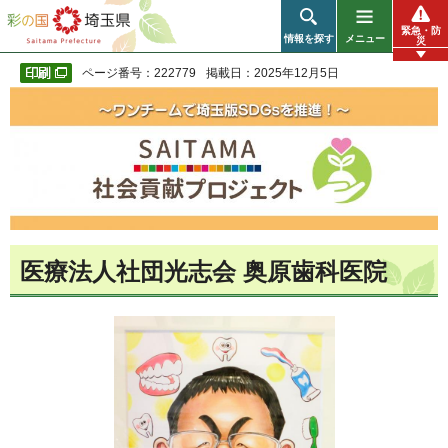
彩の国 埼玉県
緊急・防
情報を探す
メニュー
災
ページ番号：222779
掲載日：2025年12月5日
医療法人社団光志会 奥原歯科医院