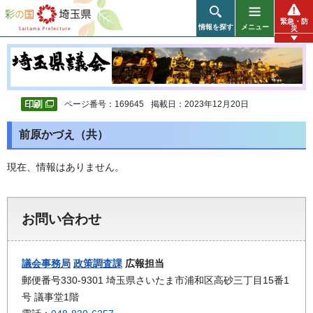
彩の国 埼玉県
緊急・防
情報を探す
メニュー
災
ページ番号：169645
掲載日：2023年12月20日
前原かづえ（共）
現在、情報はありません。
お問い合わせ
議会事務局
政策調査課
広報担当
郵便番号330-9301 埼玉県さいたま市浦和区高砂三丁目15番1
号 議事堂1階