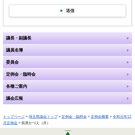
送信
議長・副議長
議員名簿
委員会
定例会・臨時会
各種ご案内
議会広報
トップページ
>
埼玉県議会トップ
>
定例会・臨時会
>
定例会概要
>
令和元年12
月定例会
> 前原かづえ（共）