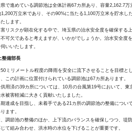
県で進めている調節池は全体計画67カ所あり、容量2,162.7
1,200万立米であり、その90%に当たる1,100万立米を貯水
いたします。
害リスクが顕在化する中で、埼玉県の治水安全度を確保する上
要不可欠であると考えますが、いかがでしょうか。治水安全度
お伺いいたします。
土整備部長
量50ミリメートル程度の降雨を安全に流下させることを目標と
、この計画に位置付けられている調節池は67カ所あります。
供用済の39カ所については、10月の台風第19号において、東京
浸水被害軽減に大きく貢献いたしました。
早期達成を目指し、未着手である21カ所の調節池の整備につい
いります。
は、調節池の整備のほか、上下流のバランスを確保しつつ、堤
応じて組み合わせ、洪水時の水位を下げることが重要です。