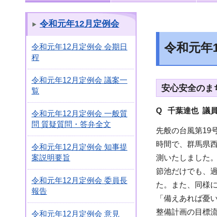
令和元年12月定例会
令和元年
令和元年12月定例会 会期日
程
令和元年12月定例会 議案一
安心安全のま
覧
Q 千葉達也 議
令和元年12月定例会 一般質
問 質疑質問・答弁全文
先般の台風第19
時間で、群馬県西
令和元年12月定例会 知事提
測いたしました。
案説明要旨
節池だけでも、過
令和元年12月定例会 委員長
た。また、同様
報告
「備えあれば憂
整備計画の目標
令和元年12月定例会 意見