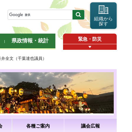
組織から
探す
緊急・防災
県政情報・統計
・答弁全文（千葉達也議員）
会
各種ご案内
議会広報