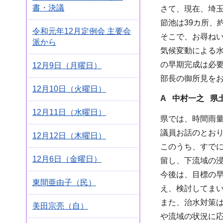
書・決議
さて、現在、埼玉
節池は39カ所、約
令和元年12月定例会 主要会
そこで、お尋ね
派から
気候変動による水
の早期完成は必
12月9日（月曜日）
部長の御所見を
12月10日（火曜日）
A 中村一之 県
12月11日（水曜日）
県では、時間雨
議員お話のとおり
12月12日（木曜日）
このうち、すでに
12月6日（金曜日）
留し、下流域の
今後は、目標の
東間亜由子（民）
え、検討してま
また、治水対策
美田宗亮（自）
や流域の状況に