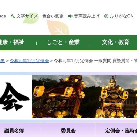
age
文字サイズ・色合い変更
音声読み上げ
ふりがなON
健康・福祉
しごと・産業
文化・教育
概要
>
令和元年12月定例会
> 令和元年12月定例会 一般質問 質疑質問
議員名簿
委員会
定例会・臨時