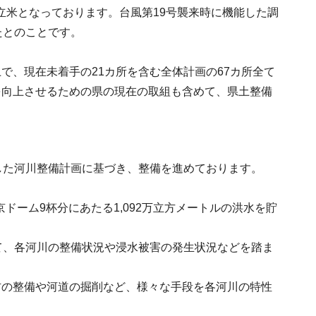
万立米となっております。台風第19号襲来時に機能した調
したとのことです。
で、現在未着手の21カ所を含む全体計画の67カ所全て
を向上させるための県の現在の取組も含めて、県土整備
した河川整備計画に基づき、整備を進めております。
ドーム9杯分にあたる1,092万立方メートルの洪水を貯
て、各河川の整備状況や浸水被害の発生状況などを踏ま
防の整備や河道の掘削など、様々な手段を各河川の特性