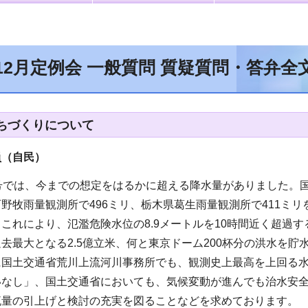
12月定例会 一般質問 質疑質問・答弁
ちづくりについて
員（自民
）
号では、今までの想定をはるかに超える降水量がありました。国
野牧雨量観測所で496ミリ、栃木県葛生雨量観測所で411ミリ
これにより、氾濫危険水位の8.9メートルを10時間近く超過
去最大となる2.5億立米、何と東京ドーム200杯分の洪水を
に国土交通省荒川上流河川事務所でも、観測史上最高を上回る
いなし」、国土交通省においても、気候変動が進んでも治水安
流量の引上げと検討の充実を図ることなどを求めております。