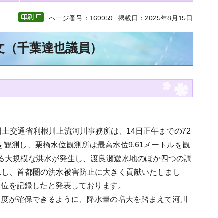
ページ番号：169959
掲載日：2025年8月15日
全文（千葉達也議員）
土交通省利根川上流河川事務所は、14日正午までの72
を観測し、栗橋水位観測所は最高水位9.61メートルを観
する大規模な洪水が発生し、渡良瀬遊水地のほか四つの調
貯水し、首都圏の洪水被害防止に大きく貢献いたしまし
水位を記録したと発表しております。
全度が確保できるように、降水量の増大を踏まえて河川