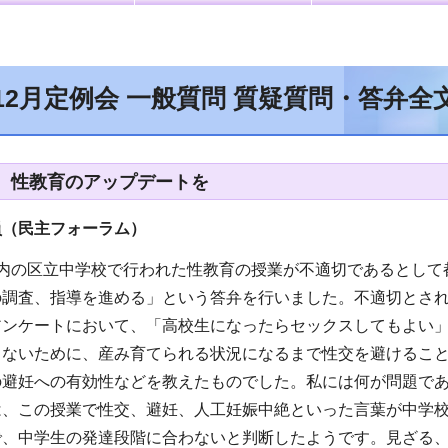
12月定例会 一般質問 質疑質問・答弁
、性教育のアップデートを
員（民主フォーラム
）
都内の区立中学校で行われた性教育の授業が不適切であるとして
の調査、指導を進める」という答弁を行いました。不適切とさ
アンケートにおいて、「高校生になったらセックスしてもよい
しないために、産み育てられる状況になるまで性交を避けるこ
の避妊への有効性などを教えたものでした。私には何が問題で
は、この授業で性交、避妊、人工妊娠中絶といった言葉が中学
で、中学生の発達段階に合わないと判断したようです。見ざる