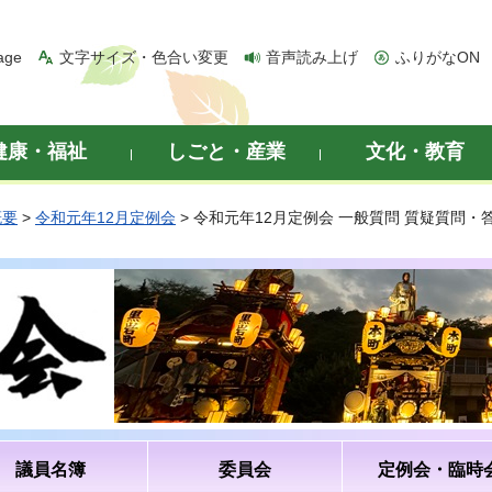
age
文字サイズ・色合い変更
音声読み上げ
ふりがなON
健康・福祉
しごと・産業
文化・教育
概要
>
令和元年12月定例会
> 令和元年12月定例会 一般質問 質疑質問
議員名簿
委員会
定例会・臨時