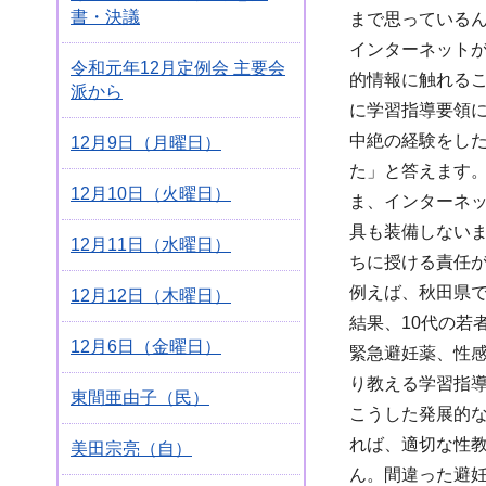
書・決議
まで思っている
インターネット
令和元年12月定例会 主要会
的情報に触れる
派から
に学習指導要領
中絶の経験をし
12月9日（月曜日）
た」と答えます
12月10日（火曜日）
ま、インターネ
具も装備しない
12月11日（水曜日）
ちに授ける責任
例えば、秋田県で
12月12日（木曜日）
結果、10代の若
12月6日（金曜日）
緊急避妊薬、性
り教える学習指
東間亜由子（民）
こうした発展的
れば、適切な性
美田宗亮（自）
ん。間違った避