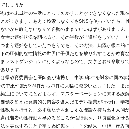
んでしょうか。
がもはや未成年の生活にとって欠かすことができなくなった現
ことができます。あえて検索しなくてもSNSを使っていたら、
にないから教えないなんて姿勢のままでいいはずがありません
た女性の避妊状況を調べると、その半数が「避妊をしていた」
。つまり避妊をしていたつもりでも、その方法、知識が根本的
ットの圧倒的な性情報の世界に子供たちを放り出すことが教育
ままラストダンジョンに行くようなもので、文字どおり命取り
があります。
は県教育委員会と医師会が連携し、中学3年生を対象に国の学
者の中絶件数が324件から71件に大幅に減少いたしました。
感染症についてにとどまらず、マスターベーションに関する誤
導要領を超えた発展的な内容を含んだモデル授業が行われ、学
な性教育を行うと、必ず寝た子を起こすな理論を持ち出す人間が
教育は若者の性行動を早めるどころか性行動をより慎重化させ
妊法を実践することで望まぬ妊娠をし、その結果、中絶、産み