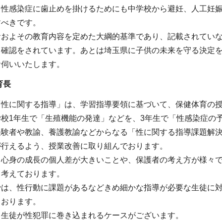
る性感染症に歯止めを掛けるためにも中学校から避妊、人工妊
すべきです。
おおよその教育内容を定めた大綱的基準であり、記載されてい
も確認をされています。あとは埼玉県に子供の未来を守る決定
お伺いいたします。
育長
「性に関する指導」は、学習指導要領に基づいて、保健体育の
学校1年生で「生殖機能の発達」などを、3年生で「性感染症の
経験者や教諭、養護教諭などからなる「性に関する指導課題解
が行えるよう、授業改善に取り組んでおります。
、心身の成長の個人差が大きいことや、保護者の考え方が様々
と考えております。
では、性行動に課題があるなどきめ細かな指導が必要な生徒に
ております。
、生徒が性犯罪に巻き込まれるケースがございます。