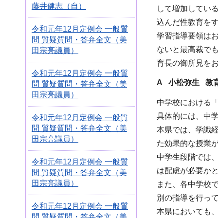
藤井健志（自）
して増加してい
込んだ性教育を
令和元年12月定例会 一般質
学習指導要領は
問 質疑質問・答弁全文（美
ないと最高裁で
田宗亮議員）
育長の御所見を
令和元年12月定例会 一般質
A 小松弥生 教
問 質疑質問・答弁全文（美
田宗亮議員）
中学校における
具体的には、中
令和元年12月定例会 一般質
問 質疑質問・答弁全文（美
本県では、学識
田宗亮議員）
た効果的な授業
中学生段階では
令和元年12月定例会 一般質
は配慮が必要か
問 質疑質問・答弁全文（美
田宗亮議員）
また、各中学校
別の指導を行っ
令和元年12月定例会 一般質
本県においても
問 質疑質問・答弁全文（美