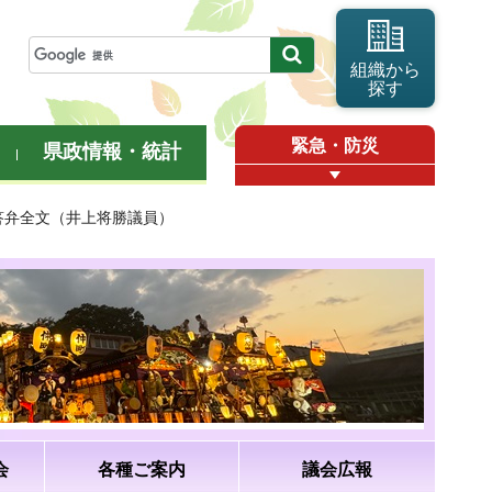
組織から
探す
緊急・防災
県政情報・統計
・答弁全文（井上将勝議員）
会
各種ご案内
議会広報