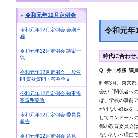
令和元年12月定例会
令和元年
令和元年12月定例会 会期日
程
令和元年12月定例会 議案一
時代に合わせ
覧
Q 井上将勝 議
令和元年12月定例会 一般質
問 質疑質問・答弁全文
昨年3月、東京
会が「関係者へ
令和元年12月定例会 知事提
ば、学校の事前
案説明要旨
がけない妊娠を
令和元年12月定例会 委員長
してコンドーム
報告
都の教育委員会
ないという理由
令和元年12月定例会 意見