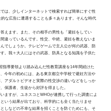
在では、少しインターネットで検索すれば簡単にすぐ性
性的な広告に遭遇することも多々あります。そんな時代
。
と答えます。また、その相手の男性も「避妊をしてい
に間違っているんです。性交、中絶、避妊を教えないま
なんでしょうか。テレビゲームで主人公が何の武器、防
です。我々大人にはその武器、防具となる知識を子供た
習指導要領より踏み込んだ性教育講座を14年間続けた
また、今年の初めには、ある東京都立中学校で避妊方法や
解、アダルトビデオと実際の性交渉の違いなどをしっか
校、保護者、生徒から好評を得ました。
いますが、ユネスコとWHOが連携して行った調査によ
るという結果が出ており、科学的にも全く当たりませ
落としなどの不幸な結果を招くことを防ぐためにも、そ