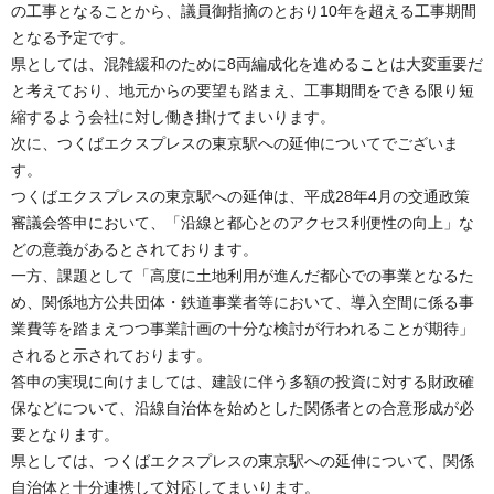
の工事となることから、議員御指摘のとおり10年を超える工事期間
となる予定です。
県としては、混雑緩和のために8両編成化を進めることは大変重要だ
と考えており、地元からの要望も踏まえ、工事期間をできる限り短
縮するよう会社に対し働き掛けてまいります。
次に、つくばエクスプレスの東京駅への延伸についてでございま
す。
つくばエクスプレスの東京駅への延伸は、平成28年4月の交通政策
審議会答申において、「沿線と都心とのアクセス利便性の向上」な
どの意義があるとされております。
一方、課題として「高度に土地利用が進んだ都心での事業となるた
め、関係地方公共団体・鉄道事業者等において、導入空間に係る事
業費等を踏まえつつ事業計画の十分な検討が行われることが期待」
されると示されております。
答申の実現に向けましては、建設に伴う多額の投資に対する財政確
保などについて、沿線自治体を始めとした関係者との合意形成が必
要となります。
県としては、つくばエクスプレスの東京駅への延伸について、関係
自治体と十分連携して対応してまいります。