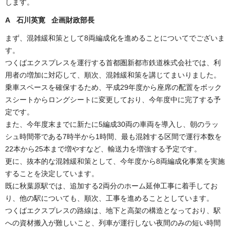
します。
A 石川英寛 企画財政部長
まず、混雑緩和策として8両編成化を進めることについてでございま
す。
つくばエクスプレスを運行する首都圏新都市鉄道株式会社では、利
用者の増加に対応して、順次、混雑緩和策を講じてまいりました。
乗車スペースを確保するため、平成29年度から座席の配置をボック
スシートからロングシートに変更しており、今年度中に完了する予
定です。
また、今年度末までに新たに5編成30両の車両を導入し、朝のラッ
シュ時間帯である7時半から1時間、最も混雑する区間で運行本数を
22本から25本まで増やすなど、輸送力を増強する予定です。
更に、抜本的な混雑緩和策として、今年度から8両編成化事業を実施
することを決定しています。
既に秋葉原駅では、追加する2両分のホーム延伸工事に着手してお
り、他の駅についても、順次、工事を進めることとしています。
つくばエクスプレスの路線は、地下と高架の構造となっており、駅
への資材搬入が難しいこと、列車が運行しない夜間のみの短い時間