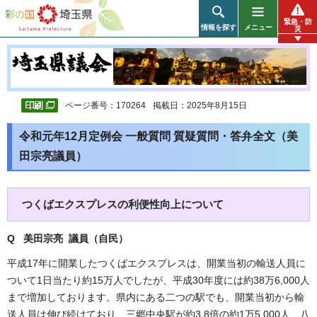
彩の国 埼玉県
緊急・防
情報を探す
メニュー
災
ページ番号：170264
掲載日：2025年8月15日
令和元年12月定例会 一般質問 質疑質問・答弁全文（美
田宗亮議員）
つくばエクスプレスの利便性向上について
Q 美田宗亮 議員（自民
）
平成17年に開業したつくばエクスプレスは、開業当初の輸送人員に
ついて1日当たり約15万人でしたが、平成30年度には約38万6,000人
まで増加しております。県内にある二つの駅でも、開業当初から輸
送人員は伸び続けており、三郷中央駅が約3.8倍の約1万5,000人、八