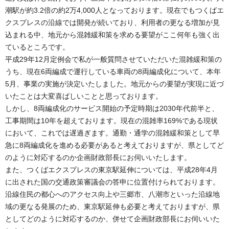
潮駅が約3.2倍の約2万4,000人となっております。現在でもつくばエ
クスプレスの沿線では開発が続いており、利用者の更なる増加が見
込まれる中、地元から混雑緩和策を求める要望がここ何年も強く出
ているところです。
平成29年12月定例会で私が一般質問させていただいた混雑緩和策の
うち、現在6両編成で運行している車両の8両編成化について、本年
5月、事業の実施が決定いたしました。地元からの要望が実現に近づ
いたことは大変喜ばしいことと思っております。
しかし、8両編成化のサービス開始の予定時期は2030年代前半と、
工事期間は10年を超えております。現在の混雑率169%である現状
において、これでは遅過ぎます。通勤・通学の混雑緩和策として早
急に8両編成化を進める必要があると考えておりますが、県としてど
のように対応するのか企画財政部長にお伺いいたします。
また、つくばエクスプレスの東京駅延伸については、平成28年4月
に出された国の交通政策審議会の答申に位置付けられております。
沿線住民の都心へのアクセス向上や三郷市、八潮市といった沿線地
域の更なる発展のため、東京駅延伸も必要と考えておりますが、県
としてどのように対応するのか、併せて企画財政部長にお伺いいた