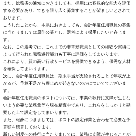
また、総務省の通知におきましても、採用には客観的な能力を評価
する必要があり、できる限り広く募集することが望ましいとされて
おります。
こうしたことから、本県におきましても、会計年度任用職員の募集
に当たりましては原則公募とし、選考により採用したいと存じま
す。
なお、この選考では、これまでの非常勤職員としての経験や実績に
よって得られた職務遂行能力も丁寧に評価をしてまいります。
これにより、質の高い行政サービスを提供できるよう、優秀な人材
を確保してまいります。
次に、会計年度任用職員は、期末手当が支給されることで年収が上
がるが、予算不足から雇止めが起きないのかについてでございま
す。
会計年度任用職員のポストについては、事業の執行に支障が生じな
いよう必要な業務量等を現在精査中であり、これらをしっかりと勘
案した上で設定をしてまいります。
また、報酬につきましては、ポストの設定作業と合わせて必要な予
算額を積算しております。
新しい制度への移行に当たりましては、業務に支障が生じることが