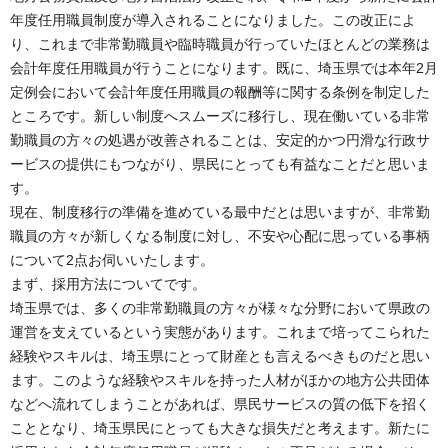
年度任用職員制度が導入されることになりました。この改正によ
り、これまで非常勤職員や臨時職員が行っていたほとんどの業務は
会計年度任用職員が行うことになります。既に、埼玉県では本年2月
定例会において会計年度任用職員の報酬等に関する条例を制定した
ところです。新しい制度へスムーズに移行し、現在働いている非常
勤職員の方々の処遇が改善されることは、安定的かつ円滑な行政サ
ービスの提供にもつながり、県民にとっても有益なことだと思いま
す。
現在、制度移行の準備を進めている最中だとは思いますが、非常勤
職員の方々が新しくなる制度に対し、不安や心配に思っている事柄
について2点お伺いいたします。
まず、採用方法についてです。
埼玉県では、多くの非常勤職員の方々が様々な分野において県政の
運営を支えているという実態があります。これまで培ってこられた
経験やスキルは、埼玉県にとって財産とも言えるべきものだと思い
ます。このような経験やスキルを持った人材がほかの地方公共団体
などへ流れてしまうことがあれば、県民サービスの質の低下を招く
こととなり、埼玉県民にとっても大きな損失だと考えます。新たに