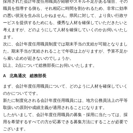
採用された会計年度任用職員が経験やスキル不足がある場合、その
職員を指導する側も、それ相応に時間を割かれるため、非常に効率
の悪い状況を生み出しかねません。県民に対して、より良い行政サ
ービスを提供するためにも、優秀な人材を確保していただきたいと
考えますが、どのようにして人材を確保していくのかお伺いいたし
ます。
次に、会計年度任用職員制度では期末手当の支給が可能となりまし
た。期末手当が支給されることで年収は上がりますが、予算不足か
ら雇い止めが起きないのでしょうか。
以上、2点について総務部長にお伺いいたします。
A 北島通次 総務部長
まず、会計年度任用職員について、どのように人材を確保していく
のかについてです。
新たに制度化される会計年度任用職員には、地方公務員法上の平等
取扱いの原則や成績主義が適用されることになります。
したがいまして、会計年度任用職員の募集・採用に当たっては、採
用を希望するすべての方が応募できる募集方法にすることが必要で
ございます。