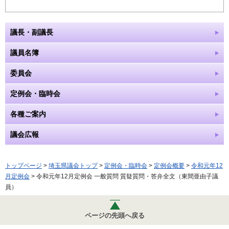
議長・副議長
議員名簿
委員会
定例会・臨時会
各種ご案内
議会広報
トップページ
>
埼玉県議会トップ
>
定例会・臨時会
>
定例会概要
>
令和元年12
月定例会
> 令和元年12月定例会 一般質問 質疑質問・答弁全文（東間亜由子議
員）
ページの先頭へ戻る