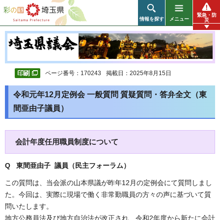
彩の国 埼玉県
緊急・防
情報を探す
メニュー
災
ページ番号：170243
掲載日：2025年8月15日
令和元年12月定例会 一般質問 質疑質問・答弁全文（東
間亜由子議員）
会計年度任用職員制度について
Q 東間亜由子 議員（民主フォーラム
）
この質問は、当会派の山本県議が昨年12月の定例会にて質問しまし
た。今回は、実際に現場で働く非常勤職員の方々の声に基づいて質
問いたします。
地方公務員法及び地方自治法が改正され、令和2年度から新たに会計