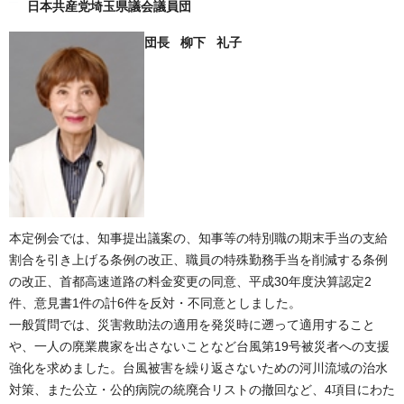
日本共産党埼玉県議会議員団
団長 柳下 礼子
本定例会では、知事提出議案の、知事等の特別職の期末手当の支給
割合を引き上げる条例の改正、職員の特殊勤務手当を削減する条例
の改正、首都高速道路の料金変更の同意、平成30年度決算認定2
件、意見書1件の計6件を反対・不同意としました。
一般質問では、災害救助法の適用を発災時に遡って適用すること
や、一人の廃業農家を出さないことなど台風第19号被災者への支援
強化を求めました。台風被害を繰り返さないための河川流域の治水
対策、また公立・公的病院の統廃合リストの撤回など、4項目にわた