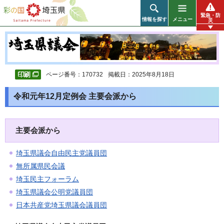
彩の国 埼玉県
緊急・防
情報を探す
メニュー
災
ページ番号：170732
掲載日：2025年8月18日
令和元年12月定例会 主要会派から
主要会派から
埼玉県議会自由民主党議員団
無所属県民会議
埼玉民主フォーラム
埼玉県議会公明党議員団
日本共産党埼玉県議会議員団