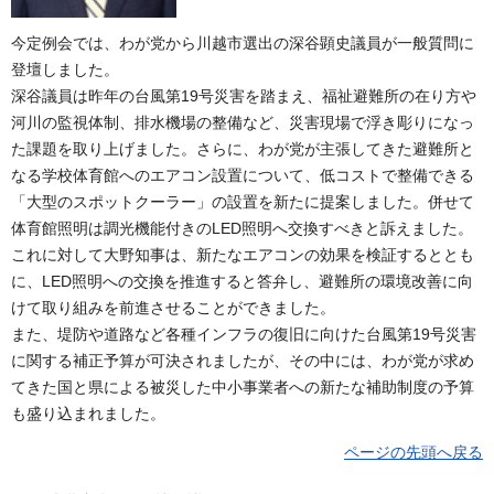
今定例会では、わが党から川越市選出の深谷顕史議員が一般質問に
登壇しました。
深谷議員は昨年の台風第19号災害を踏まえ、福祉避難所の在り方や
河川の監視体制、排水機場の整備など、災害現場で浮き彫りになっ
た課題を取り上げました。さらに、わが党が主張してきた避難所と
なる学校体育館へのエアコン設置について、低コストで整備できる
「大型のスポットクーラー」の設置を新たに提案しました。併せて
体育館照明は調光機能付きのLED照明へ交換すべきと訴えました。
これに対して大野知事は、新たなエアコンの効果を検証するととも
に、LED照明への交換を推進すると答弁し、避難所の環境改善に向
けて取り組みを前進させることができました。
また、堤防や道路など各種インフラの復旧に向けた台風第19号災害
に関する補正予算が可決されましたが、その中には、わが党が求め
てきた国と県による被災した中小事業者への新たな補助制度の予算
も盛り込まれました。
ページの先頭へ戻る