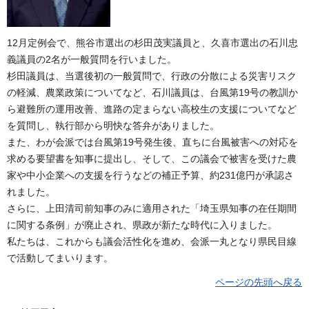
12月定例会で、熊谷市選出の杉田茂実議員と、久喜市選出の石川忠
義議員の2名が一般質問を行いました。
杉田議員は、当選後初の一般質問で、行政の分散による災害リスク
の軽減、農業政策についてなど、石川議員は、台風第19号の教訓か
ら避難所の運用改善、進路の定まらない高校生の支援についてなど
を質問し、執行部から明快な答弁がありました。
また、わが会派では台風第19号発生後、直ちに台風被害への対応を
求める要望書を知事に提出し、そして、この議会で被害を受けた農
家や中小企業への支援を行うなどの補正予算、約231億円が承認さ
れました。
さらに、上田清司前知事のみに適用された「埼玉県知事の在任期間
に関する条例」が廃止され、県政が新たな時代に入りました。
私たちは、これからも議会活性化を進め、会派一丸となり県民目線
で活動してまいります。
ページの先頭へ戻る