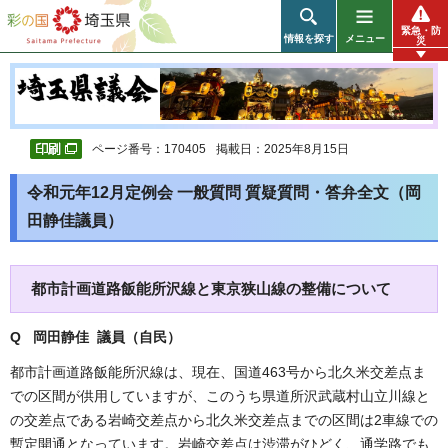
彩の国 埼玉県
緊急・防
情報を探す
メニュー
災
ページ番号：170405
掲載日：2025年8月15日
令和元年12月定例会 一般質問 質疑質問・答弁全文（岡
田静佳議員）
都市計画道路飯能所沢線と東京狭山線の整備について
Q 岡田静佳 議員（自民
）
都市計画道路飯能所沢線は、現在、国道463号から北久米交差点ま
での区間が供用していますが、このうち県道所沢武蔵村山立川線と
の交差点である岩崎交差点から北久米交差点までの区間は2車線での
暫定開通となっています。岩崎交差点は渋滞がひどく、通学路でも