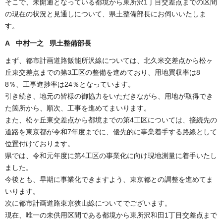
そこで、未開通となっている都境から東所沢1丁目交差点までの区間
の現在の状況と見通しについて、県土整備部長にお伺いいたしま
す。
A 中村一之 県土整備部長
まず、都市計画道路飯能所沢線については、北久米交差点から松ヶ
丘東交差点までの第3工区の整備を進めており、用地買収率は8
8％、工事進捗率は24％となっています。
引き続き、地元の皆様の御協力をいただきながら、用地が取得でき
た箇所から、順次、工事を進めてまいります。
また、松ヶ丘東交差点から都境までの第4工区については、接続先の
道路を東京都が令和7年度までに、優先的に事業着手する路線として
位置付けております。
県では、令和元年度に第4工区の事業化に向け現地測量に着手いたし
ました。
今後とも、早期に事業化できますよう、東京都との調整を進めてま
いります。
次に都市計画道路東京狭山線についてでございます。
現在、唯一の未供用区間である都境から東所沢和田1丁目交差点まで