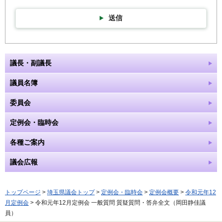
送信
議長・副議長
議員名簿
委員会
定例会・臨時会
各種ご案内
議会広報
トップページ
>
埼玉県議会トップ
>
定例会・臨時会
>
定例会概要
>
令和元年12
月定例会
> 令和元年12月定例会 一般質問 質疑質問・答弁全文（岡田静佳議
員）