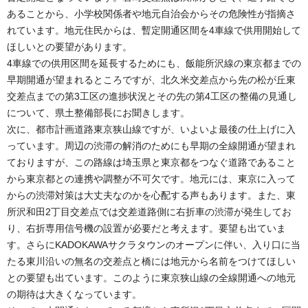
あることから、小学校関係者や地元自治会からその危険性が指摘さ
れています。地元住民からは、暫定開通区間を4車線で供用開始して
ほしいとの要望があります。
4車線での供用区間を延長するためにも、飯能所沢線の東京都までの
早期開通が望まれるところですが、北久米交差点から先の松が丘東
交差点までの第3工区の進捗状況とその先の第4工区の整備の見通し
について、県土整備部長にお聞きします。
次に、都市計画道路東京狭山線ですが、いよいよ最後の仕上げに入
っています。周辺の渋滞の解消のためにも早期の全線開通が望まれ
ておりますが、この路線は埼玉県と東京都をつなぐ道路であること
から東京都との連携や調整が不可欠です。地元には、東京に入って
からの渋滞対策は大丈夫なのかを心配する声もあります。また、東
所沢和田2丁目交差点では交差道路側に右折車の渋滞が発生してお
り、右折専用信号機の設置が必要だと考えます。要望も出ていま
す。さらにKADOKAWAサクラタウンのオープンに伴い、入り口に当
たる東川沿いの無名の交差点と橋には地元から名前をつけてほしい
との要望も出ています。このように東京狭山線の全線開通への地元
の期待は大きくなっています。