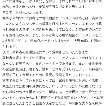
国での施策をしっかり研究しながら、それぞれの市町村に対する積
極的な支援と国への強い要望が不可欠であると思います。
そこで、お尋ねいたします。
知事が公約の中でお考えの地域包括ケアシステム構築とは、具体的
にはどのようなシステムの構築を目指すのか。公約にあるひとり暮
らし高齢者の見守りと空き家対策だけではなく、全方位型のシステ
ムをお考えなのか。また、知事が考える地域包括ケアシステムをこ
の5年間でどこまで具体化させるつもりなのか、大野知事にお伺いい
たします。
次に、高齢者の介護認定について質問させていただきます。
高齢者介護を行っている家族にとって、ケアマネジャーはなくては
ならない存在であり、良きパートナーであります。また、介護保険
の認定調査員は、適切な介護サービスを受けられるよう、高齢者の
状態を正しく判断するために重要な役割を果たしております。
家族で介護をしている者にとっては、家族を施設にお願いする際、
家族だけでは面倒を見切れなく、いっぱいいっぱいの状態になって
から行政や包括支援センターに相談することが現在では一般的だと
思います。それから1月半程度待って介護認定をいただき、さらに家
族に適した入所できる施設を決定するなど、時間的な大きな制約が