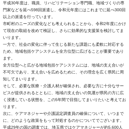
平成30年度は、職員、リハビリテーション専門職、地域づくりの専
門家などを延べ598回派遣し、令和元年度にはこれまでに延べ300回
以上の派遣を行っています。
市町村のニーズの変化なども考えられることから、令和2年度にかけ
て現在の取組を改めて検証し、さらに効果的な支援策を検討してま
いります。
一方で、社会の変化に伴って生じる新たな課題にも柔軟に対応する
ため、地域包括ケアシステムを全方位型に広げることが重要であり
ます。
全方位型へと広がる地域包括ケアシステムには、地域の支え合いが
不可欠であり、支え合いを広めるために、その理念を広く県民に周
知してまいります。
そして、必要な医療・介護人材が確保され、必要な方に十分なサー
ビスが提供されるとともに、地域の支え合いの気運が県民の方に広
く浸透している状態を、この5年間で目指してまいりたいと考えてお
ります。
次に、ケアマネジャーや介護認定調査員の確保について、いつまで
に、どのような政策をもって対処するのかについてでございます。
平成29年の国の調査では、埼玉県ではケアマネジャーが約5,600人