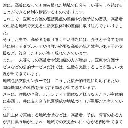
途に、高齢になっても住み慣れた地域で自分らしい暮らしを続ける
ことができる体制を構築するものであります。
これまで、医療と介護の連携拠点の整備や介護予防の普及、高齢者
の生活を地域で支える生活支援体制の整備に取り組んでまいりまし
た。
そうした中で、高齢者を取り巻く生活課題には、介護と子育てを同
時に抱えるダブルケアや介護が必要な高齢の親と障害がある子の支
援など、複合したものが多く現れてきています。
また、一人暮らしの高齢者や認知症の方が増加し、医療や介護サー
ビスなどの公的サービスだけでは、生活を支援することが難しい状
況が出てきています。
地域包括支援センターでは、こうした複合的課題に対応するため、
関係機関との連携を強化する動きが出てきています。
さらに、住民や企業、ボランティア団体など様々な人たちが主体的
に参画し、共に支え合う気運醸成や地域づくりが重要だと考えてい
ます。
住民主体で実施する地域食堂などは、高齢者、子供、障害のある方
が共に集う場が生まれ、地域での支え合いにつながる例が出てきて