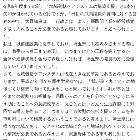
令和5年度までの間、「地域包括ケアシステムの構築支援」と1本の
矢印が引かれているだけですが、1日目の武内議員の質問に対する答
弁の中で、大野知事は、「行政には、より一層民間企業の経営感覚
を取り入れることが必要であると感じております」と述べられまし
た。
私は、以前建設業に従事しており、埼玉県に工程表を提出する際に
は、着手から着工まで表現し、いつまでにどの工程を完了するか、
全体の進捗状況も含めて表現しなければ、埼玉県の職員の方に受理
していただけませんでした。
さて、地域包括ケアシステムは現在大きな変革期にあると考えてお
ります。平成27年頃から厚生労働省では、「我が事・丸ごと」の地
域づくり構想に向けて動き出したと聞いております。我が事とは、
今までの縦割りの福祉を、県民が人のことを自分のことのように考
え助けることへの意識改革と、丸ごととは、どんな生活課題にも対
応する構えを作ること、つまりは全方位型の包括支援システムを各
市町村において構築するということであると考えます。埼玉県には
様々な地域があり、それぞれの地域に合った地域包括ケアシステム
の構築が必要であると考えます。実施母体である市町村に対して、