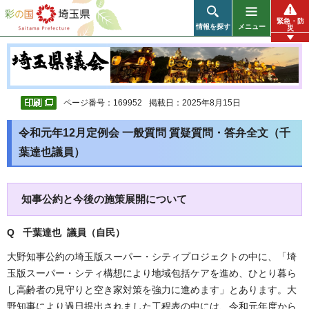
彩の国 埼玉県
緊急・防
情報を探す
メニュー
災
ページ番号：169952
掲載日：2025年8月15日
令和元年12月定例会 一般質問 質疑質問・答弁全文（千
葉達也議員）
知事公約と今後の施策展開について
Q 千葉達也 議員（自民
）
大野知事公約の埼玉版スーパー・シティプロジェクトの中に、「埼
玉版スーパー・シティ構想により地域包括ケアを進め、ひとり暮ら
し高齢者の見守りと空き家対策を強力に進めます」とあります。大
野知事により過日提出されました工程表の中には、令和元年度から