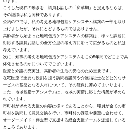
います。
こうした現在の動きを、議員お話しの「変革期」と捉えるならば、
その認識は私も同様であります。
公約の中では、私の考える地域包括ケアシステム構築の一部を取り
上げましたが、それにとどまるものではありません。
高齢者から始まった地域包括ケアシステムの構築は、様々な課題に
対応する議員お話しの全方位型の考え方に沿って広がるものと私は
考えています。
次に、知事の考える地域包括ケアシステムをこの5年間でどこまで具
体化させるのかについてでございます。
医療と介護の充実は、高齢者の生活の安心のため重要です。
在宅医療で重要な役割を担う訪問看護師や介護福祉士など公的なサ
ービスの基盤となる人材について、その確保に努めてまいります。
また、地域包括ケアシステムは、地域の実情に応じた構築が求めら
れています。
市町村が求める支援の内容は様々であることから、職員が全ての市
町村を訪問して意見交換を行い、市町村の課題や要望に合わせて、
オーダーメイド・伴走型で支援する総合支援チームを派遣している
ところであります。