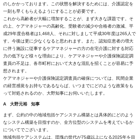
のしかかっております。この状態を解決するためには、介護認定を
一刻も早くもらえるようにすることが必要です。
これから高齢者が大幅に増加することが、まず大きな課題です。そ
の上、ケアマネジャーの高齢化、受験者の減少や合格者の激減、平
成29年度合格者は1,468人、それに対しまして平成30年度は265人で
す。今後は更に少なくなると思われます。また、認知症患者の増大
に伴う施設に従事するケアマネジャーの方の在宅介護に対する対応
力の低下など様々な理由により、ケアマネジャーや介護保険認定調
査員の不足は、各市町村において大きな混乱を招くことが容易に予
想されます。
ケアマネジャーや介護保険認定調査員の確保については、民間企業
の経営感覚をお持ちであるならば、いつまでにどのような政策をも
って対処されるのか、大野知事にお伺いいたします。
A 大野元裕 知事
まず、公約の中の地域包括ケアシステム構築とは具体的にどのよう
なシステム構築を目指すのか、全方位型のシステムを考えているか
についてでございます。
地域包括ケアシステムは、団塊の世代が75歳以上になる2025年を目