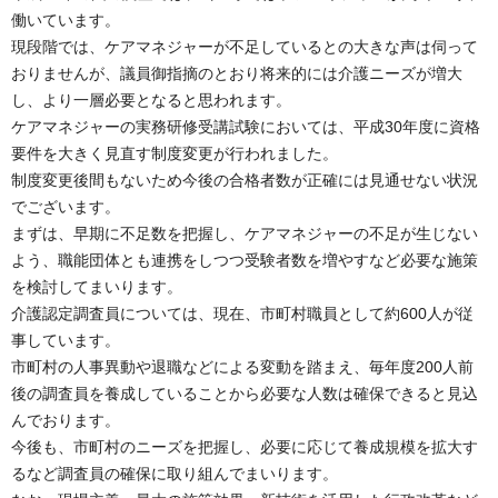
働いています。
現段階では、ケアマネジャーが不足しているとの大きな声は伺って
おりませんが、議員御指摘のとおり将来的には介護ニーズが増大
し、より一層必要となると思われます。
ケアマネジャーの実務研修受講試験においては、平成30年度に資格
要件を大きく見直す制度変更が行われました。
制度変更後間もないため今後の合格者数が正確には見通せない状況
でございます。
まずは、早期に不足数を把握し、ケアマネジャーの不足が生じない
よう、職能団体とも連携をしつつ受験者数を増やすなど必要な施策
を検討してまいります。
介護認定調査員については、現在、市町村職員として約600人が従
事しています。
市町村の人事異動や退職などによる変動を踏まえ、毎年度200人前
後の調査員を養成していることから必要な人数は確保できると見込
んでおります。
今後も、市町村のニーズを把握し、必要に応じて養成規模を拡大す
るなど調査員の確保に取り組んでまいります。