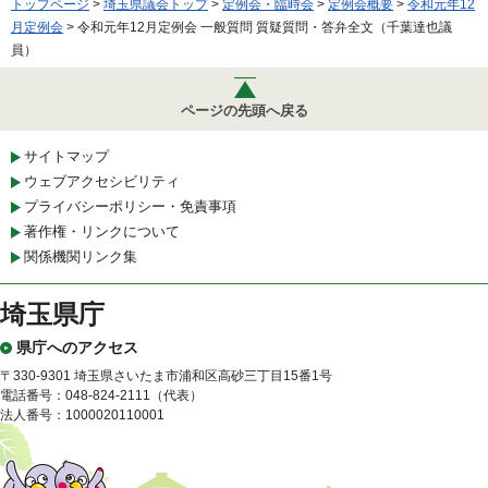
トップページ
>
埼玉県議会トップ
>
定例会・臨時会
>
定例会概要
>
令和元年12
月定例会
> 令和元年12月定例会 一般質問 質疑質問・答弁全文（千葉達也議
員）
ページの先頭へ戻る
サイトマップ
ウェブアクセシビリティ
プライバシーポリシー・免責事項
著作権・リンクについて
関係機関リンク集
埼玉県庁
県庁へのアクセス
〒330-9301 埼玉県さいたま市浦和区高砂三丁目15番1号
電話番号：048-824-2111（代表）
法人番号：1000020110001