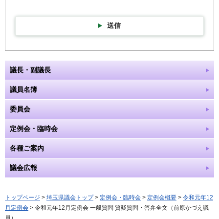
送信
議長・副議長
議員名簿
委員会
定例会・臨時会
各種ご案内
議会広報
トップページ
>
埼玉県議会トップ
>
定例会・臨時会
>
定例会概要
>
令和元年12
月定例会
> 令和元年12月定例会 一般質問 質疑質問・答弁全文（前原かづえ議
員）