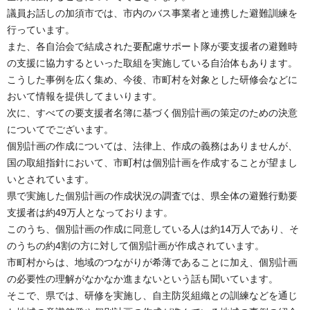
議員お話しの加須市では、市内のバス事業者と連携した避難訓練を
行っています。
また、各自治会で結成された要配慮サポート隊が要支援者の避難時
の支援に協力するといった取組を実施している自治体もあります。
こうした事例を広く集め、今後、市町村を対象とした研修会などに
おいて情報を提供してまいります。
次に、すべての要支援者名簿に基づく個別計画の策定のための決意
についてでございます。
個別計画の作成については、法律上、作成の義務はありませんが、
国の取組指針において、市町村は個別計画を作成することが望まし
いとされています。
県で実施した個別計画の作成状況の調査では、県全体の避難行動要
支援者は約49万人となっております。
このうち、個別計画の作成に同意している人は約14万人であり、そ
のうちの約4割の方に対して個別計画が作成されています。
市町村からは、地域のつながりが希薄であることに加え、個別計画
の必要性の理解がなかなか進まないという話も聞いています。
そこで、県では、研修を実施し、自主防災組織との訓練などを通じ