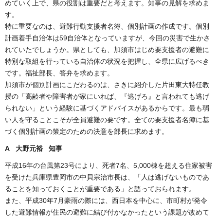
めていく上で、県の役割は重要だと考えます。知事の見解を求めま
す。
特に重要なのは、避難行動支援者名簿、個別計画の作成です。個別
計画着手自治体は59自治体となっていますが、今回の災害で生かさ
れていたでしょうか。県としても、加須市はじめ要支援者の避難に
特別な取組を行っている自治体の状況を把握し、全県に広げるべき
です。福祉部長、答弁を求めます。
加須市が個別計画にこだわるのは、さきに紹介した片田東大特任教
授の「高齢者や障害者が家にいれば、『逃げろ』と言われても逃げ
られない」という経験に基づくアドバイスがあるからです。最も弱
い人を守ることこそが全員避難の要です。全ての要支援者名簿に基
づく個別計画の策定のための決意を部長に求めます。
A 大野元裕 知事
平成16年の台風第23号により、死者7名、5,000棟を超える住家被害
を受けた兵庫県豊岡市の中貝宗治市長は、「人は逃げないものであ
ることを知っておくことが重要である」と語っておられます。
また、平成30年7月豪雨の際には、西日本を中心に、市町村が発令
した避難情報が住民の避難に結び付かなかったという課題が改めて