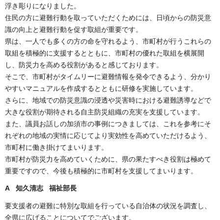
浮き彫りになりました。
住民の方に避難行動を取っていただくためには、日頃からの防災意
識の向上と避難行動を促す取組が重要です。
県は、一人でも多くの方の命を守れるよう、市町村が行うこれらの
取組を積極的に支援するとともに、市町村の優れた取組を横展開
し、防災力を高める役割があると感じております。
そこで、市町村がタイムリーに避難情報を発令できるよう、分かり
やすいマニュアルを作成するとともに研修を実施しています。
さらに、地域での防災意識の浸透や災害時における避難誘導などで
大きな役割が期待される自主防災組織の充実を支援しています。
また、議員お話しの加須市の事例につきましては、これを参考にそ
れぞれの地域の実情に応じてより実効性を高めていただけるよう、
市町村に働き掛けてまいります。
市町村が防災力を高めていくために、県の果たすべき役割は極めて
重要ですので、今後も積極的に市町村を支援してまいります。
A 知久清志 福祉部長
要支援者の避難に特別な取組を行っている自治体の状況を調査し、
全県に広げることについてでございます。