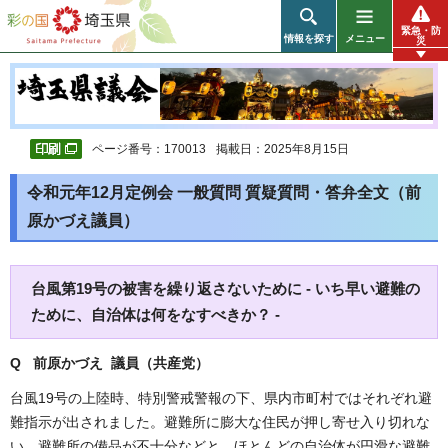
彩の国 埼玉県
緊急・防
情報を探す
メニュー
災
ページ番号：170013
掲載日：2025年8月15日
令和元年12月定例会 一般質問 質疑質問・答弁全文（前
原かづえ議員）
台風第19号の被害を繰り返さないために - いち早い避難の
ために、自治体は何をなすべきか？ -
Q 前原かづえ 議員（共産党
）
台風19号の上陸時、特別警戒警報の下、県内市町村ではそれぞれ避
難指示が出されました。避難所に膨大な住民が押し寄せ入り切れな
い、避難所の備品が不十分などと、ほとんどの自治体が円滑な避難