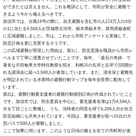
ができたとは言えません。これを教訓として、市民が安全に避難で
きるよう今から備えるべきです。
加須市では、台風19号の際に、自主避難を含む市の人口3万人の3分
の1に当たる9,500人が茨城県古河市、栃木県栃木市、群馬県板倉町
に広域避難しました。市は、これから市民アンケートも実施して、
防災計画を更に充実するそうです。
この広域避難が実現した理由は、第1に、防災意識を職員から市民レ
ベルまで丁寧に浸透させていたことです。毎年、「釜石の奇跡」で
著名な片田敏孝大学特任教授を招き、利根川の右岸と左岸で2回開か
れる講演会に延べ1,500人が参加しています。また、浸水深と避難先
が明記されている水害時の避難行動マップを毎年全世帯に配布して
います。
第2は、避難行動要支援者の避難行動個別計画が作成されていたこと
です。加須市では、民生委員を中心に、要支援者名簿は1万4,594人
分を丁目ごとに整備し、うち、当時者の同意を得て6,206人分が自主
防災組織にも共有されています。今回は、要支援者が延べ15台の大
型バスで500人が避難しました。
ここで知事に伺います。このような日頃の備えを全ての市町村が進