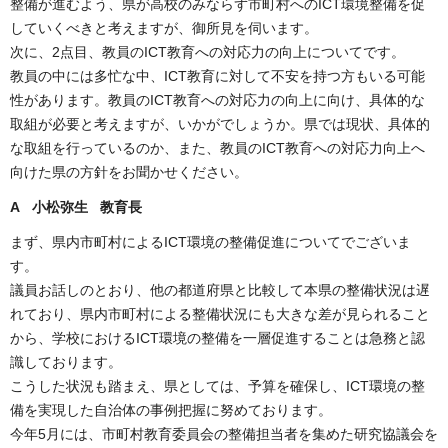
整備が進むよう、県が高校のみならず市町村へのICT環境整備を促
していくべきと考えますが、御所見を伺います。
次に、2点目、教員のICT教育への対応力の向上についてです。
教員の中には多忙な中、ICT教育に対して不安を持つ方もいる可能
性があります。教員のICT教育への対応力の向上に向け、具体的な
取組が必要と考えますが、いかがでしょうか。県では現状、具体的
な取組を行っているのか、また、教員のICT教育への対応力向上へ
向けた県の方針をお聞かせください。
A 小松弥生 教育長
まず、県内市町村によるICT環境の整備促進についてでございま
す。
議員お話しのとおり、他の都道府県と比較して本県の整備状況は遅
れており、県内市町村による整備状況にも大きな差が見られること
から、学校におけるICT環境の整備を一層促進することは急務と認
識しております。
こうした状況も踏まえ、県としては、予算を確保し、ICT環境の整
備を実現した自治体の事例把握に努めております。
今年5月には、市町村教育委員会の整備担当者を集めた研究協議会を