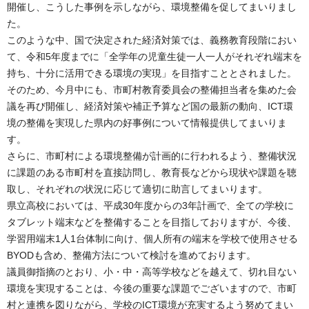
開催し、こうした事例を示しながら、環境整備を促してまいりまし
た。
このような中、国で決定された経済対策では、義務教育段階におい
て、令和5年度までに「全学年の児童生徒一人一人がそれぞれ端末を
持ち、十分に活用できる環境の実現」を目指すこととされました。
そのため、今月中にも、市町村教育委員会の整備担当者を集めた会
議を再び開催し、経済対策や補正予算など国の最新の動向、ICT環
境の整備を実現した県内の好事例について情報提供してまいりま
す。
さらに、市町村による環境整備が計画的に行われるよう、整備状況
に課題のある市町村を直接訪問し、教育長などから現状や課題を聴
取し、それぞれの状況に応じて適切に助言してまいります。
県立高校においては、平成30年度からの3年計画で、全ての学校に
タブレット端末などを整備することを目指しておりますが、今後、
学習用端末1人1台体制に向け、個人所有の端末を学校で使用させる
BYODも含め、整備方法について検討を進めております。
議員御指摘のとおり、小・中・高等学校などを越えて、切れ目ない
環境を実現することは、今後の重要な課題でございますので、市町
村と連携を図りながら、学校のICT環境が充実するよう努めてまい