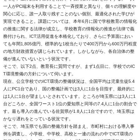
一人がPC端末を利用することで一斉授業と異なり、個々の理解度や
関心に応じ、誰一人取り残すことのない個別、最適化された学びが
実現できること。課題については、本年6月に国で学校教育の情報化
の推進に関する法律が成立し、学校教育の情報化の推進が法律で義
務付けられ、ICT活用促進を本格化しており、さらに予算面におい
ても年間1,805億円、標準的な1校当たりで400万円から600万円程度
の地方財政措置が講じられています。しかしながら、各自治体の整
備が進んでいないという状況です。
そこで、以下2点、教育長に質問ですが、まず1点目に、学校でのIC
T環境整備の方針について伺います。
現在、公立学校でのICT環境の整備状況は、全国平均は児童生徒5.4
人にPC1台であり、国の整備計画では3人に1台を目指す、最終的に
は1人に1台が望ましいとされています。ところが埼玉県には3人に1
台どころか、全国ワースト1位の愛知県と同等の7.4人に1台の割合で
す。最も導入の進んでいる佐賀県が1.8人に1台ですので、埼玉県は
かなり遅れをとっている状況です。
そこで、埼玉県でも国の整備方針を踏まえ、市町村における導入事
例を調査し、小学校、中学校、高校と一連の流れの中でICT環境の