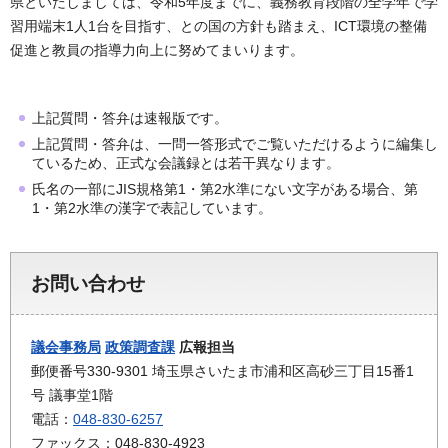
県といたしましては、令和5年度までに、義務教育段階の全学年で学
習用端末1人1台を目指す、との国の方針も踏まえ、ICT環境の整備
促進と教員の指導力向上に努めてまいります。
上記質問・答弁は速報版です。
上記質問・答弁は、一問一答形式でご覧いただけるように編集し
ているため、正式な会議録とは若干異なります。
氏名の一部にJIS規格第1・第2水準にない文字がある場合、第
1・第2水準の漢字で表記しています。
お問い合わせ
議会事務局
政策調査課
広報担当
郵便番号330-9301 埼玉県さいたま市浦和区高砂三丁目15番1
号 議事堂1階
電話：
048-830-6257
ファックス：048-830-4923