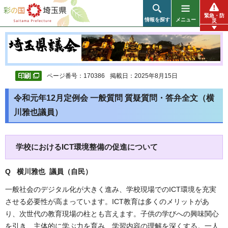
彩の国 埼玉県
緊急・防
情報を探す
メニュー
災
ページ番号：170386
掲載日：2025年8月15日
令和元年12月定例会 一般質問 質疑質問・答弁全文（横
川雅也議員）
学校におけるICT環境整備の促進について
Q 横川雅也 議員（自民
）
一般社会のデジタル化が大きく進み、学校現場でのICT環境を充実
させる必要性が高まっています。ICT教育は多くのメリットがあ
り、次世代の教育現場の柱とも言えます。子供の学びへの興味関心
を引き、主体的に学ぶ力を育み、学習内容の理解を深くする。一人