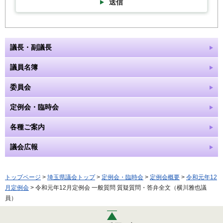
送信
議長・副議長
議員名簿
委員会
定例会・臨時会
各種ご案内
議会広報
トップページ
>
埼玉県議会トップ
>
定例会・臨時会
>
定例会概要
>
令和元年12
月定例会
> 令和元年12月定例会 一般質問 質疑質問・答弁全文（横川雅也議
員）