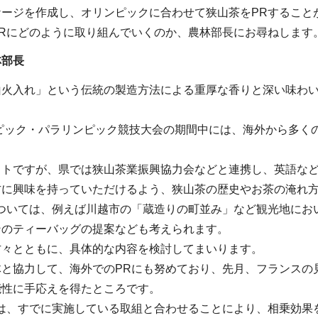
ケージを作成し、オリンピックに合わせて狭山茶をPRすること
PRにどのように取り組んでいくのか、農林部長にお尋ねします
林部長
山火入れ」という伝統の製造方法による重厚な香りと深い味わ
ンピック・パラリンピック競技大会の期間中には、海外から多く
ットですが、県では狭山茶業振興協力会などと連携し、英語など
方に興味を持っていただけるよう、狭山茶の歴史やお茶の淹れ
については、例えば川越市の「蔵造りの町並み」など観光地にお
ンのティーバッグの提案なども考えられます。
方々とともに、具体的な内容を検討してまいります。
体と協力して、海外でのPRにも努めており、先月、フランスの
能性に手応えを得たところです。
Rは、すでに実施している取組と合わせることにより、相乗効果