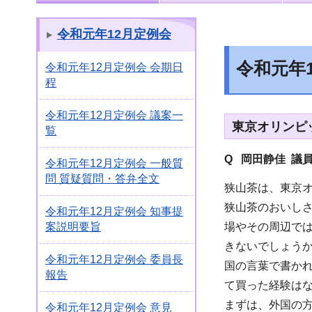
令和元年12月定例会
令和元年
令和元年12月定例会 会期日
程
令和元年12月定例会 議案一
東京オリンピ
覧
Q 岡田静佳 議
令和元年12月定例会 一般質
問 質疑質問・答弁全文
狭山茶は、東京
狭山茶のおいし
令和元年12月定例会 知事提
場やその周辺で
案説明要旨
きないでしょう
令和元年12月定例会 委員長
国の言葉で書か
報告
て買った経験は
まずは、外国の
令和元年12月定例会 意見