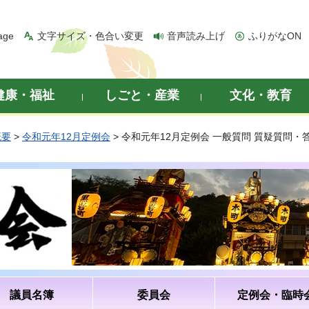
age
文字サイズ・色合い変更
音声読み上げ
ふりがなON
健康・福祉
しごと・産業
文化・教育
概要
>
令和元年12月定例会
> 令和元年12月定例会 一般質問 質疑質問
議員名簿
委員会
定例会・臨時