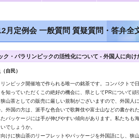
12月定例会 一般質問 質疑質問・答弁
ック・パラリンピックの活性化について - 外国人に向けた
員（自民
）
オリンピック開催地で作られる唯一の銘茶です。コンパクトで
さを知っていただくこの絶好の機会に、県としてPRについて頑
は狭山茶としての販売に厳しい規制がございますので、外国人に
か。外国の方は、派手な色合いで歌舞伎や富士山などの書かれ
れたパッケージには手が伸びやすい傾向があります。私たちも
ないでしょうか。
方向けに狭山茶のリーフレットやパッケージを外国語にし、狭