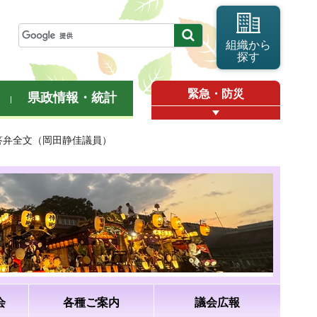
組織から
探す
緊急・防災
県政情報・統計
・答弁全文（岡田静佳議員）
会
各種ご案内
議会広報