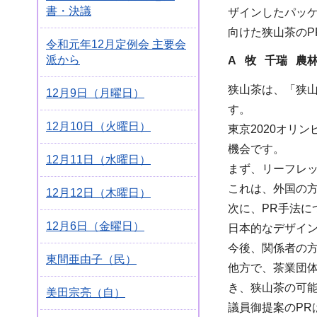
書・決議
ザインしたパッ
向けた狭山茶の
令和元年12月定例会 主要会
派から
A 牧 千瑞 農
狭山茶は、「狭
12月9日（月曜日）
す。
12月10日（火曜日）
東京2020オリ
機会です。
12月11日（水曜日）
まず、リーフレ
これは、外国の
12月12日（木曜日）
次に、PR手法
12月6日（金曜日）
日本的なデザイ
今後、関係者の
東間亜由子（民）
他方で、茶業団
き、狭山茶の可
美田宗亮（自）
議員御提案のP