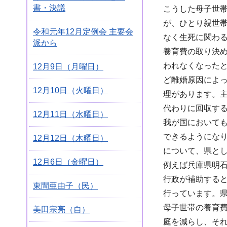
書・決議
こうした母子世帯
が、ひとり親世帯
令和元年12月定例会 主要会
なく生死に関わ
派から
養育費の取り決
われなくなった
12月9日（月曜日）
ど離婚原因によ
12月10日（火曜日）
理があります。
代わりに回収す
12月11日（水曜日）
我が国において
できるようにな
12月12日（木曜日）
について、県と
12月6日（金曜日）
例えば兵庫県明
行政が補助する
東間亜由子（民）
行っています。
母子世帯の養育
美田宗亮（自）
庭を減らし、そ