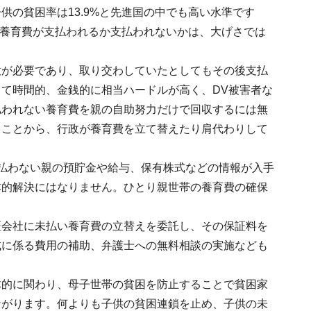
の貧困率は13.9%と先進国の中でも高い水準です
て養育費が支払われるか支払われないかは、大げさでは
意が必要であり、取り交わしていたとしてもその後支払
て時間的、金銭的に相当ハードルが高く、DV被害者な
払われない養育費を親の自助努力だけで回収するには無
ることから、行政が養育費を立て替えたり肩代わりして
払わない親の預貯金や給与、保有株式などの情報が入手
本的解決にはなりません。ひとり親世帯の養育費の確保
証会社に未払い養育費の立替えを委託し、その保証料を
成に係る費用の補助、弁護士への無料相談の実施なども
体的に関わり、母子世帯の貧困を防止することで貧困家
ながります。何よりも子供の貧困連鎖を止め、子供の未