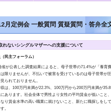
12月定例会 一般質問 質疑質問・答弁
取れないシングルマザーへの支援について
員（民主フォーラム
）
労働省が公表した調査結果によると、母子世帯の71.4%が「養
とは限りませんが、不払いで被害を受けているのは母子世帯が圧
が見られておりません。
は、100万円未満が22.3%、100万円から200万円未満が3
況にあります。社会全体で男性より女性の平均賃金が低いこと
きなり賃金水準の高い職業に就けないこと、新たに職探しをし
です。