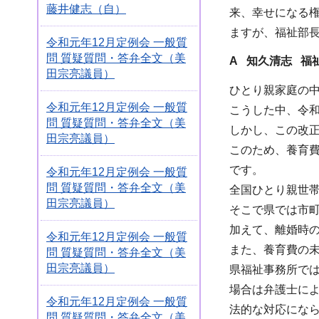
藤井健志（自）
来、幸せになる
ますが、福祉部
令和元年12月定例会 一般質
問 質疑質問・答弁全文（美
A 知久清志 福
田宗亮議員）
ひとり親家庭の
令和元年12月定例会 一般質
こうした中、令
問 質疑質問・答弁全文（美
しかし、この改
田宗亮議員）
このため、養育
です。
令和元年12月定例会 一般質
問 質疑質問・答弁全文（美
全国ひとり親世
田宗亮議員）
そこで県では市
加えて、離婚時
令和元年12月定例会 一般質
また、養育費の
問 質疑質問・答弁全文（美
田宗亮議員）
県福祉事務所で
場合は弁護士に
令和元年12月定例会 一般質
法的な対応にな
問 質疑質問・答弁全文（美