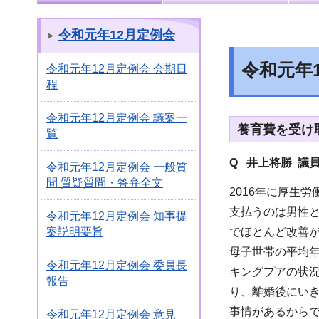
令和元年12月定例会
令和元年
令和元年12月定例会 会期日
程
令和元年12月定例会 議案一
養育費を受け
覧
Q 井上将勝 議
令和元年12月定例会 一般質
問 質疑質問・答弁全文
2016年に厚生
支払うのは男性
令和元年12月定例会 知事提
でほとんど改善
案説明要旨
母子世帯の平均年収
令和元年12月定例会 委員長
キングプアの状
報告
り、離婚後にい
事情があるから
令和元年12月定例会 意見