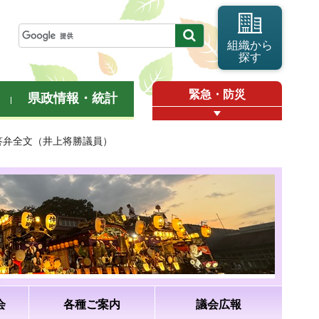
組織から
探す
緊急・防災
県政情報・統計
・答弁全文（井上将勝議員）
会
各種ご案内
議会広報