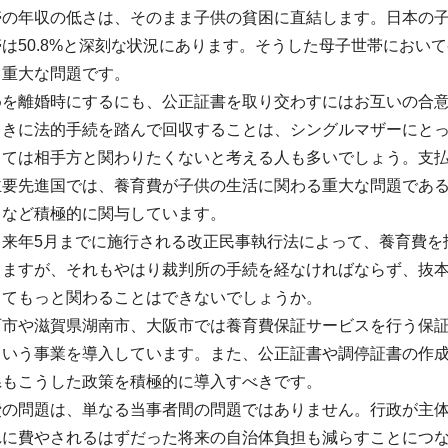
の年収の低さは、そのまま子供の貧困に直結します。日本の子供
は50.8%と深刻な状況にあります。そうした母子世帯におい
る重大な問題です。
めを離婚時にするにも、公正証書を取り交わすにはお互いの合
ときに法的手続を踏んで回収することは、シングルマザーにとっ
っては相手方と関わりたくないと考える人も多いでしょう。支
主要先進国では、養育費が子供の生活に関わる重大な問題であ
るなど積極的に関与しています。
も来年5月までに施行される改正民事執行法によって、養育費を
りますが、それもやはり裁判所の手続を経なければならず、抜
してもっと関わることはできないでしょうか。
石市や滋賀県湖南市、大阪市では養育費保証サービスを行う保
という事業を導入しています。また、公正証書や調停証書の作
県もこうした政策を積極的に導入すべきです。
費の問題は、単なる当事者間の問題ではありません。行政が主
れに費やされるはずだった将来の自治体負担も減らすことにつ