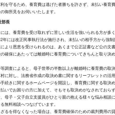
権利を守るため、養育費は逃げた者勝ちを許さず、未払い養育
長の御所見をお伺いいたします。
祉部長
中には、養育費を受け取れずに苦しい生活を強いられる方が多
和2年には改正民事執行法が施行され、未払いの相手方から強制
正により恩恵を受けられるのは、あくまで公正証書など公の文
費の確保にあたっては離婚時に養育費についてきちんと取り決
帯等調査によると、母子世帯の半数以上が離婚時に養育費の取
町村に対し、法務省作成の取決め書に関するリーフレットの活
の手続きに関するホームページを開設し、養育費に関する取決
未払いでお困りの方に加えて、そもそも取決めがなされておら
は、母子・父子自立支援員がひとり親の抱える様々な悩み相談
よる無料相談へつなげています。
らざるを得なくなった場合は、養育費確保のための裁判費用の