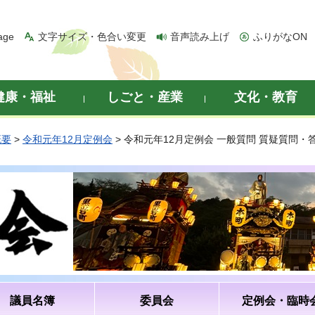
age
文字サイズ・色合い変更
音声読み上げ
ふりがなON
健康・福祉
しごと・産業
文化・教育
概要
>
令和元年12月定例会
> 令和元年12月定例会 一般質問 質疑質問
議員名簿
委員会
定例会・臨時