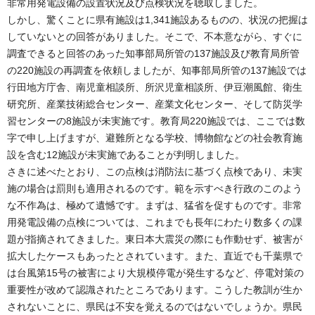
非常用発電設備の設置状況及び点検状況を聴取しました。
しかし、驚くことに県有施設は1,341施設あるものの、状況の把握は
していないとの回答がありました。そこで、不本意ながら、すぐに
調査できると回答のあった知事部局所管の137施設及び教育局所管
の220施設の再調査を依頼しましたが、知事部局所管の137施設では
行田地方庁舎、南児童相談所、所沢児童相談所、伊豆潮風館、衛生
研究所、産業技術総合センター、産業文化センター、そして防災学
習センターの8施設が未実施です。教育局220施設では、ここでは数
字で申し上げますが、避難所となる学校、博物館などの社会教育施
設を含む12施設が未実施であることが判明しました。
さきに述べたとおり、この点検は消防法に基づく点検であり、未実
施の場合は罰則も適用されるのです。範を示すべき行政のこのよう
な不作為は、極めて遺憾です。まずは、猛省を促すものです。非常
用発電設備の点検については、これまでも長年にわたり数多くの課
題が指摘されてきました。東日本大震災の際にも作動せず、被害が
拡大したケースもあったとされています。また、直近でも千葉県で
は台風第15号の被害により大規模停電が発生するなど、停電対策の
重要性が改めて認識されたところであります。こうした教訓が生か
されないことに、県民は不安を覚えるのではないでしょうか。県民