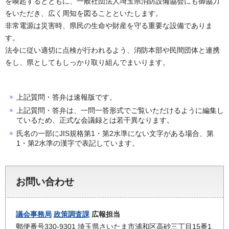
を喚起するとともに、一般社団法人埼玉県消防設備協会にも御協力
をいただき、広く周知を図ることといたします。
非常電源は災害時、県民の生命や財産を守る重要な設備でありま
す。
法令に従い適切に点検が行われるよう、消防本部や民間団体と連携
をし、県としてもしっかり取り組んでまいります。
上記質問・答弁は速報版です。
上記質問・答弁は、一問一答形式でご覧いただけるように編集し
ているため、正式な会議録とは若干異なります。
氏名の一部にJIS規格第1・第2水準にない文字がある場合、第
1・第2水準の漢字で表記しています。
お問い合わせ
議会事務局
政策調査課
広報担当
郵便番号330-9301 埼玉県さいたま市浦和区高砂三丁目15番1