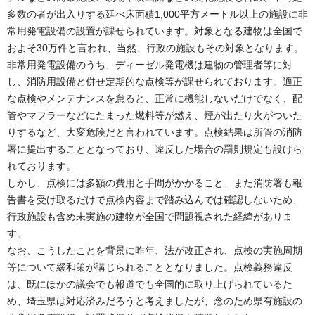
多数の者が出入りする延べ床面積1,000平方メートル以上の施設に非
常用発電設備の設置が課せられています。対象となる建物は全国で
およそ30万件と言われ、当然、行政の施設もその対象となります。
非常用発電設備のうち、ディーゼル発電機は建物の管理者等に対
し、消防用設備と併せ定期的な点検等が課せられております。適正
な点検やメンテナンスを怠ると、正常に機能しないだけでなく、配
管やマフラーなどにたまった燃料等が燃え、煙が出たり火がついた
りするなど、大変危険だと言われています。点検結果は所管の消防
署に提出することとなっており、違反した場合の罰則規定も設けら
れております。
しかし、点検には多額の費用と手間がかかること、また消防署も報
告書を受け取るだけで点検内容まで踏み込んでは確認しないため、
行政施設も含め未実施の建物が全国で問題視された経緯がありま
す。
なお、こうしたことを背景に昨年、法が改正され、点検の実施周期
等について緩和策が講じられることとなりました。点検義務違反
は、既にほかの議会でも報道でも全国的に取り上げられているた
め、埼玉県は対応済みだろうと考えましたが、念のため県有施設の