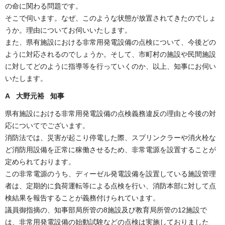
の命に関わる問題です。
そこで伺います。なぜ、このような状態が放置されてきたのでしょ
うか。理由についてお伺いいたします。
また、県有施設における非常用発電設備の点検について、今後どの
ように対応されるのでしょうか。そして、市町村の施設や民間施設
に対してどのように指導等を行っていくのか、以上、知事にお伺い
いたします。
A 大野元裕 知事
県有施設における非常用発電設備の点検義務違反の理由と今後の対
応についてでございます。
消防法では、災害が起こり停電した際、スプリンクラーや消火栓な
ど消防用設備を正常に稼働させるため、非常電源を設置することが
定められております。
この非常電源のうち、ディーゼル発電設備を設置している施設管理
者は、定期的に負荷運転等による点検を行い、消防本部に対して点
検結果を報告することが義務付けられています。
議員御指摘の、知事部局所管の8施設及び教育局所管の12施設で
は、非常用発電設備の始動試験などの点検は実施しておりました