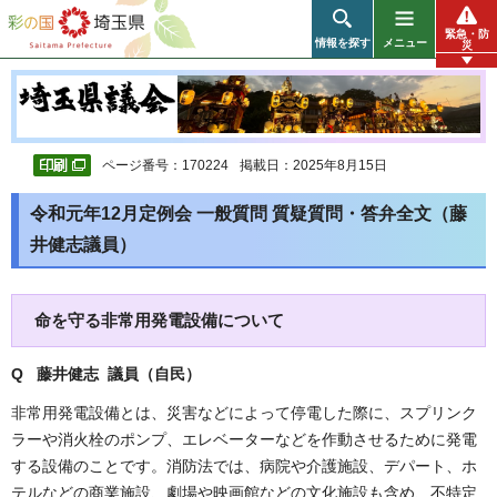
彩の国 埼玉県
緊急・防
情報を探す
メニュー
災
ページ番号：170224
掲載日：2025年8月15日
令和元年12月定例会 一般質問 質疑質問・答弁全文（藤
井健志議員）
命を守る非常用発電設備について
Q 藤井健志 議員（自民
）
非常用発電設備とは、災害などによって停電した際に、スプリンク
ラーや消火栓のポンプ、エレベーターなどを作動させるために発電
する設備のことです。消防法では、病院や介護施設、デパート、ホ
テルなどの商業施設、劇場や映画館などの文化施設も含め、不特定