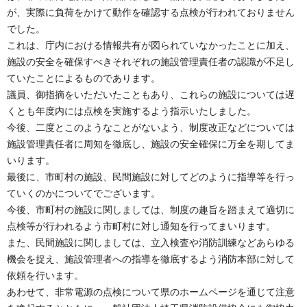
が、実際に負荷をかけて動作を確認する点検が行われておりません
でした。
これは、庁内における情報共有が図られていなかったことに加え、
施設の安全を確保すべきそれぞれの施設管理責任者の認識が不足し
ていたことによるものであります。
議員、御指摘をいただいたこともあり、これらの施設については遅
くとも年度内には点検を実施するよう指示いたしました。
今後、二度とこのようなことがないよう、制度改正などについては
施設管理責任者に周知を徹底し、施設の安全確保に万全を期してま
いります。
最後に、市町村の施設、民間施設に対してどのように指導等を行っ
ていくのかについてでございます。
今後、市町村の施設に関しましては、制度の趣旨を踏まえて適切に
点検等が行われるよう市町村に対し通知を行ってまいります。
また、民間施設に関しましては、立入検査や消防訓練などあらゆる
機会を捉え、施設管理者への指導を徹底するよう消防本部に対して
依頼を行います。
あわせて、非常電源の点検について県のホームページを通じて注意