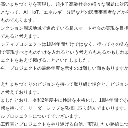
の高いまちづくりを実現し、超少子高齢社会の様々な課題に対
となって、AI・IoT、エネルギー分野などの民間事業者など
くものであります。
ャンクション周辺地域で進めている超スマート社会の実現を目
向であると考えます。
シティプロジェクトは1期4年間だけではなく、従ってその先
年間で実現すべきものだけを入れるという考え方もあるかもしれ
ジェクトをあえて掲げることといたしました。
から、プロジェクトの最終年度を示すのは難しい面もあります
。
据えたまちづくりのビジョンを持って取り組む場合と、ビジョ
ると考えております。
ましたとおり、令和2年度中に検討を本格化し、1期4年間で
ド感を持って、リーダーシップを発揮し取り組んでまいります
イルプロジェクトについてでございます。
の工程表とプロジェクトをやり遂げる自信、実現したい路線に