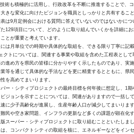
新技術も積極的に活用し、行政改革を不断に推進することで、
る大きな変化に向けたビジョンを職員としっかりと共有するこ
程表は9月定例会における質問に答えていないのではないかにつ
た129項目について、どのように取り組んでいくかを詳細に
くことが重要と考えています。
表には月単位での時期や具体的な取組を、できる限り丁寧に記
ジェクトについては、関連する事業や取組を含めた工程表として
策の進め方を県民の皆様に分かりやすく示したものであり、実
作業等を通じて具体的な手法などを更に精査するとともに、県
効性を高めてまいります。
パー・シティプロジェクトの最終目標を何年後に想定し、1期
なビジョンを示すことについては、関連がありますので一括し
急速に少子高齢化が進展し、生産年齢人口が減少してまいりま
護難民や空き家問題、インフラの更新など多くの課題が顕在化
玉版スーパー・シティプロジェクトに取り組むことといたしま
は、コンパクトシティの取組を核に、エネルギーなどをインセン