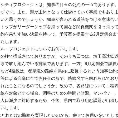
・シティプロジェクトは、知事の目玉の公約の一つであります
はずです。また、県が主体となって仕掛けていく事業でもあり
たいと思うのでしょうか。知事が言われる道筋をつける意味合
、トップがリーダーシップを持って国など関係機関を引っ張っ
公約を果たす強い決意を持って、予算案を提案する2月定例会ま
いたします。
イル・プロジェクトについてお伺いします。
つの柱で構成されておりますが、そのうち四つは、埼玉高速鉄
に県で取り組んでいる施策であります。一方、9月定例会で議員
ルなど4路線は、都県境の路線を県内に延長するという知事公約
者等による会議に全てお任せの形で、路線名すら触れられており
されたことになるのでしょうか。改めて、各路線について工程
路線を対象とする場合、調整のための時間と財源、マンパワー
、人口減少に対応するため、今後、県内で取り組む課題が山積
伺いします。
にどれだけの路線を実現したいのかも、併せてお伺いをいたし