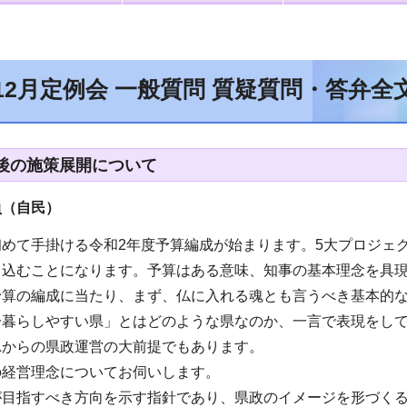
12月定例会 一般質問 質疑質問・答弁
後の施策展開について
員（自民
）
めて手掛ける令和2年度予算編成が始まります。5大プロジェク
し込むことになります。予算はある意味、知事の基本理念を具
予算の編成に当たり、まず、仏に入れる魂とも言うべき基本的
一暮らしやすい県」とはどのような県なのか、一言で表現をし
れからの県政運営の大前提でもあります。
の経営理念についてお伺いします。
が目指すべき方向を示す指針であり、県政のイメージを形づく