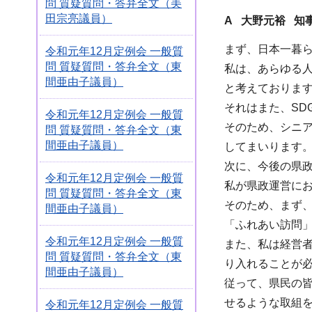
問 質疑質問・答弁全文（美
田宗亮議員）
A 大野元裕 知
まず、日本一暮
令和元年12月定例会 一般質
問 質疑質問・答弁全文（東
私は、あらゆる
間亜由子議員）
と考えておりま
それはまた、SD
令和元年12月定例会 一般質
そのため、シニ
問 質疑質問・答弁全文（東
間亜由子議員）
してまいります
次に、今後の県
令和元年12月定例会 一般質
私が県政運営に
問 質疑質問・答弁全文（東
そのため、まず
間亜由子議員）
「ふれあい訪問
令和元年12月定例会 一般質
また、私は経営
問 質疑質問・答弁全文（東
り入れることが
間亜由子議員）
従って、県民の
せるような取組
令和元年12月定例会 一般質