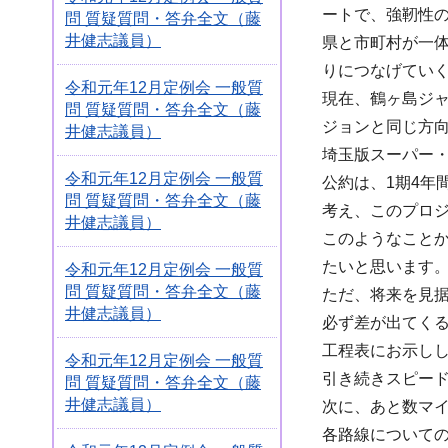
ートで、強靭性
問 質疑質問・答弁全文（藤
井健志議員）
県と市町村が一体
りにつなげてい
令和元年12月定例会 一般質
現在、鶴ヶ島ジ
問 質疑質問・答弁全文（藤
ジョンと同じ方
井健志議員）
埼玉版スーパー・
令和元年12月定例会 一般質
公約は、1期4
問 質疑質問・答弁全文（藤
考え、このプロ
井健志議員）
このようなこと
たいと思います
令和元年12月定例会 一般質
問 質疑質問・答弁全文（藤
ただ、将来を見
井健志議員）
必ず差が出てく
工程表にお示しし
令和元年12月定例会 一般質
引き続きスピー
問 質疑質問・答弁全文（藤
井健志議員）
次に、あと数マ
各路線について