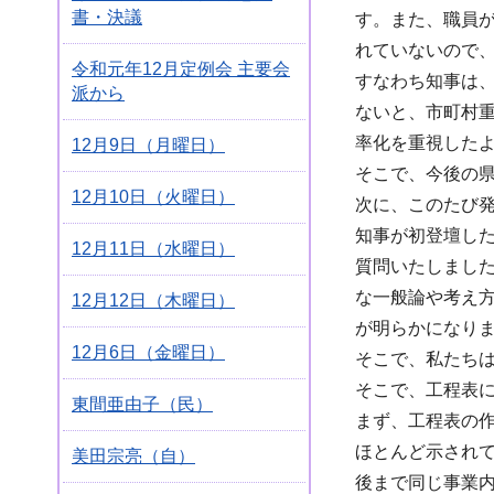
書・決議
す。また、職員
れていないので
令和元年12月定例会 主要会
すなわち知事は
派から
ないと、市町村
率化を重視した
12月9日（月曜日）
そこで、今後の
12月10日（火曜日）
次に、このたび
知事が初登壇し
12月11日（水曜日）
質問いたしまし
な一般論や考え
12月12日（木曜日）
が明らかになり
12月6日（金曜日）
そこで、私たち
そこで、工程表
東間亜由子（民）
まず、工程表の
ほとんど示されて
美田宗亮（自）
後まで同じ事業