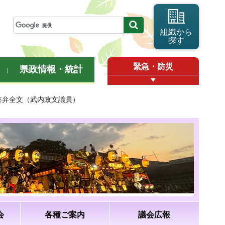
組織から
探す
緊急・防災
県政情報・統計
・答弁全文（武内政文議員）
会
各種ご案内
議会広報