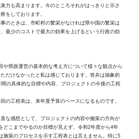
結束力も高まります。今のところそれがはっきりと示さ
推察をしております。
知事のときは、市町村の繁栄がなければ県や国の繁栄は
は、最少のコストで最大の効果を上げるという行政の効
。
容や県政運営の基本的な考え方について様々な観点から
いただけなかったと私は感じております。答弁は抽象的
年間の具体的な目標や内容、プロジェクトの今後の工程
今回の工程表は、来年度予算のベースになるものです。
率直な感想として、プロジェクトの内容や施策の方向が
をどこまでやるのか目標が見えず、令和2年度から4年
は施策のプロセスを示す工程表とは言えません。特に5