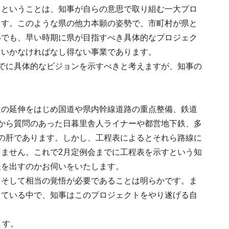
。ということは、知事が自らの意思で取り組む一大プロ
ます。このような県の他力本願の姿勢で、市町村が県と
いでも、早い時期に県が目指すべき具体的なプロジェク
ていかなければなし得ない事業であります。
でに具体的なビジョンを示すべきと考えますが、知事の
道の延伸をはじめ国道や県内幹線道路の重点整備、鉄道
から質問のあった日暮里舎人ライナーや都営地下鉄、多
の肝であります。しかし、工程表によるとそれら路線に
ません。これで2月定例会までに工程表を示すという知
表を出すのかお伺いをいたします。
、そして相当の覚悟が必要であることは明らかです。ま
している中で、知事はこのプロジェクトをやり遂げる自
ます。