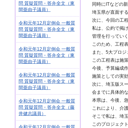
問 質疑質問・答弁全文（東
同時にITなどの
間亜由子議員）
埼玉県が直面す
次に、今回の工
令和元年12月定例会 一般質
私は、公約で掲げ
問 質疑質問・答弁全文（東
間亜由子議員）
管理を行ってい
このため、工程
令和元年12月定例会 一般質
また、5大プロ
問 質疑質問・答弁全文（東
この工程表は施
間亜由子議員）
今後、予算編成
令和元年12月定例会 一般質
施策としての実
問 質疑質問・答弁全文（東
次に、埼玉版スー
間亜由子議員）
会までに具体的
本県は、今後、
令和元年12月定例会 一般質
問 質疑質問・答弁全文（藤
これにより、介
井健志議員）
そこで私は、埼
このプロジェクト
令和元年12月定例会 一般質