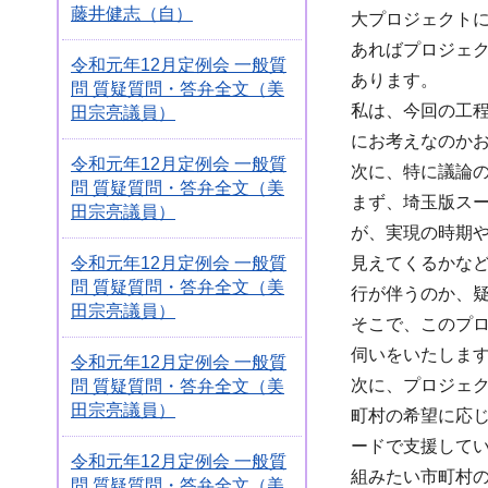
藤井健志（自）
大プロジェクトに
あればプロジェ
令和元年12月定例会 一般質
あります。
問 質疑質問・答弁全文（美
私は、今回の工
田宗亮議員）
にお考えなのか
令和元年12月定例会 一般質
次に、特に議論
問 質疑質問・答弁全文（美
まず、埼玉版ス
田宗亮議員）
が、実現の時期
見えてくるかな
令和元年12月定例会 一般質
問 質疑質問・答弁全文（美
行が伴うのか、
田宗亮議員）
そこで、このプ
伺いをいたしま
令和元年12月定例会 一般質
次に、プロジェ
問 質疑質問・答弁全文（美
田宗亮議員）
町村の希望に応
ードで支援して
令和元年12月定例会 一般質
組みたい市町村
問 質疑質問・答弁全文（美