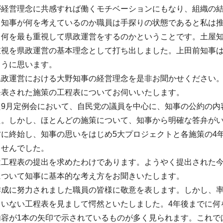
が経営理念に共感すれば働くモチベーションにもなり、組織の
、知事が何を考えているのか職員は手探りの状態であると私は
、何を最も重視して県政運営をするのかということです。土屋
重視を県政運営の基本理念として打ち出しました。上田前知事
ように思います。
県政運営における大野知事の経営理念を是非お聞かせください
発表された施策の工程表についてお伺いいたします。
た9月定例会において、自民党の議員を中心に、知事の公約の内
た。しかし、ほとんどの施策について、知事から明確な答弁が
方に終始し、知事の思いをはじめ5大プロジェクトと各施策の4
ませんでした。
は工程表の提出を求めたわけであります。ようやく提出された
について知事に基本的な考え方をお聞きいたします。
作成に努力されました職員の皆様に敬意を表します。しかし、
いない工程表を見まして愕然といたしました。4年後までに何
内容が1本の矢印で示されているものが多く見られます。これで