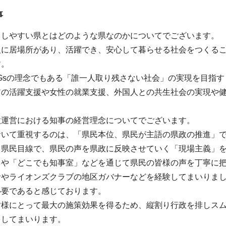
事
らしやすい県とはどのような県なのかについてでございます。
人に居場所があり、活躍でき、安心して暮らせる社会をつくる
す。
Gsの理念でもある「誰一人取り残さない社会」の実現を目指
アの活躍支援や女性の就業支援、外国人との共生社会の実現や
。
政運営における知事の経営理念についてでございます。
おいて重視するのは、「県民本位、県民が主語の県政の推進」
、県民目線で、県民の声を県政に反映させていく「現場主義」
」や「どこでも知事室」などを通じて県民の皆様の声を丁寧に
者やライオンズクラブの地区ガバナーなどを経験してまいりま
必要であると感じております。
皆様にとって最大の施策効果を得るため、縦割り行政を排しス
をしてまいります。