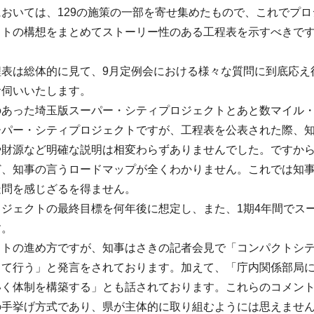
おいては、129の施策の一部を寄せ集めたもので、これでプ
クトの構想をまとめてストーリー性のある工程表を示すべきで
程表は総体的に見て、9月定例会における様々な質問に到底応え
お伺いいたします。
のあった埼玉版スーパー・シティプロジェクトとあと数マイル
ーパー・シティプロジェクトですが、工程表を公表された際、知
や財源など明確な説明は相変わらずありませんでした。ですか
ど、知事の言うロードマップが全くわかりません。これでは知
疑問を感じざるを得ません。
ロジェクトの最終目標を何年後に想定し、また、1期4年間でス
す。
クトの進め方ですが、知事はさきの記者会見で「コンパクトシ
じて行う」と発言をされております。加えて、「庁内関係部局
いく体制を構築する」とも話されております。これらのコメン
の手挙げ方式であり、県が主体的に取り組むようには思えませ