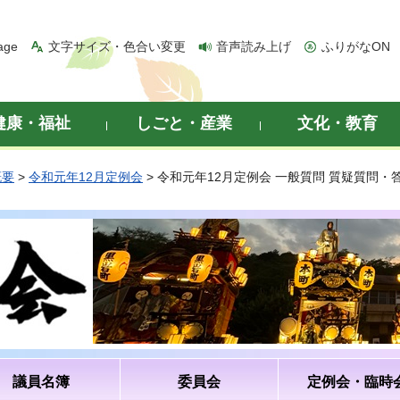
age
文字サイズ・色合い変更
音声読み上げ
ふりがなON
健康・福祉
しごと・産業
文化・教育
概要
>
令和元年12月定例会
> 令和元年12月定例会 一般質問 質疑質問
議員名簿
委員会
定例会・臨時