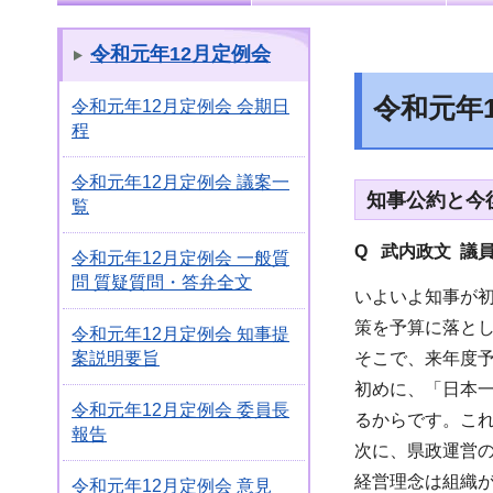
令和元年12月定例会
令和元年
令和元年12月定例会 会期日
程
令和元年12月定例会 議案一
知事公約と今
覧
Q 武内政文 議
令和元年12月定例会 一般質
問 質疑質問・答弁全文
いよいよ知事が初
策を予算に落と
令和元年12月定例会 知事提
そこで、来年度
案説明要旨
初めに、「日本
令和元年12月定例会 委員長
るからです。こ
報告
次に、県政運営
経営理念は組織
令和元年12月定例会 意見