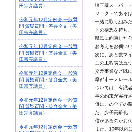
埼玉版スーパー
田宗亮議員）
ジェクトである
令和元年12月定例会 一般質
一緒に取り組み
問 質疑質問・答弁全文（美
トの構想を持ち
田宗亮議員）
県民に約束した
お考えをお伺い
令和元年12月定例会 一般質
問 質疑質問・答弁全文（美
次に、あと数マ
田宗亮議員）
この工程表は五
交差事業など既
令和元年12月定例会 一般質
摩都市モノレー
問 質疑質問・答弁全文（美
田宗亮議員）
ついては、有識
事の約束が実行
令和元年12月定例会 一般質
仮にこの全ての
問 質疑質問・答弁全文（美
た、少子高齢化
田宗亮議員）
信があるのかお
令和元年12月定例会 一般質
また、10年以内