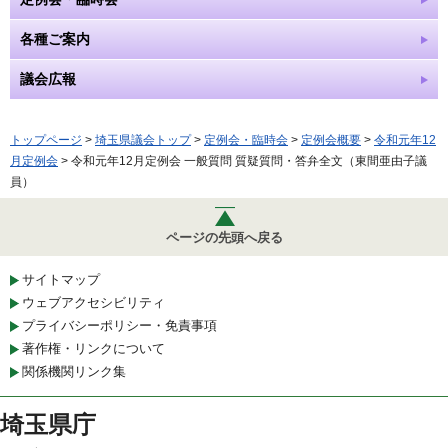
各種ご案内
議会広報
トップページ
>
埼玉県議会トップ
>
定例会・臨時会
>
定例会概要
>
令和元年12
月定例会
> 令和元年12月定例会 一般質問 質疑質問・答弁全文（東間亜由子議
員）
ページの先頭へ戻る
サイトマップ
ウェブアクセシビリティ
プライバシーポリシー・免責事項
著作権・リンクについて
関係機関リンク集
埼玉県庁