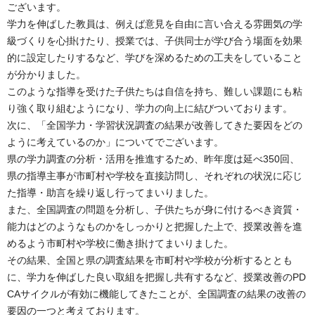
ございます。
学力を伸ばした教員は、例えば意見を自由に言い合える雰囲気の学
級づくりを心掛けたり、授業では、子供同士が学び合う場面を効果
的に設定したりするなど、学びを深めるための工夫をしていること
が分かりました。
このような指導を受けた子供たちは自信を持ち、難しい課題にも粘
り強く取り組むようになり、学力の向上に結びついております。
次に、「全国学力・学習状況調査の結果が改善してきた要因をどの
ように考えているのか」についてでございます。
県の学力調査の分析・活用を推進するため、昨年度は延べ350回、
県の指導主事が市町村や学校を直接訪問し、それぞれの状況に応じ
た指導・助言を繰り返し行ってまいりました。
また、全国調査の問題を分析し、子供たちが身に付けるべき資質・
能力はどのようなものかをしっかりと把握した上で、授業改善を進
めるよう市町村や学校に働き掛けてまいりました。
その結果、全国と県の調査結果を市町村や学校が分析するととも
に、学力を伸ばした良い取組を把握し共有するなど、授業改善のPD
CAサイクルが有効に機能してきたことが、全国調査の結果の改善の
要因の一つと考えております。