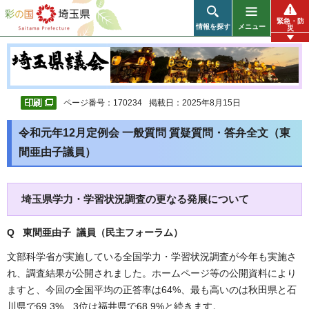
彩の国 埼玉県
緊急・防
情報を探す
メニュー
災
ページ番号：170234
掲載日：2025年8月15日
令和元年12月定例会 一般質問 質疑質問・答弁全文（東
間亜由子議員）
埼玉県学力・学習状況調査の更なる発展について
Q 東間亜由子 議員（民主フォーラム
）
文部科学省が実施している全国学力・学習状況調査が今年も実施さ
れ、調査結果が公開されました。ホームページ等の公開資料により
ますと、今回の全国平均の正答率は64%、最も高いのは秋田県と石
川県で69.3%、3位は福井県で68.9%と続きます。