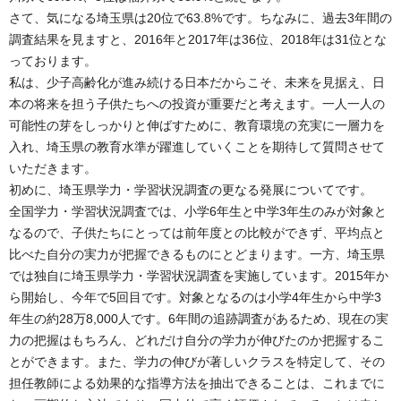
さて、気になる埼玉県は20位で63.8%です。ちなみに、過去3年間の
調査結果を見ますと、2016年と2017年は36位、2018年は31位とな
っております。
私は、少子高齢化が進み続ける日本だからこそ、未来を見据え、日
本の将来を担う子供たちへの投資が重要だと考えます。一人一人の
可能性の芽をしっかりと伸ばすために、教育環境の充実に一層力を
入れ、埼玉県の教育水準が躍進していくことを期待して質問させて
いただきます。
初めに、埼玉県学力・学習状況調査の更なる発展についてです。
全国学力・学習状況調査では、小学6年生と中学3年生のみが対象と
なるので、子供たちにとっては前年度との比較ができず、平均点と
比べた自分の実力が把握できるものにとどまります。一方、埼玉県
では独自に埼玉県学力・学習状況調査を実施しています。2015年か
ら開始し、今年で5回目です。対象となるのは小学4年生から中学3
年生の約28万8,000人です。6年間の追跡調査があるため、現在の実
力の把握はもちろん、どれだけ自分の学力が伸びたのか把握するこ
とができます。また、学力の伸びが著しいクラスを特定して、その
担任教師による効果的な指導方法を抽出できることは、これまでに