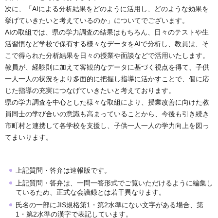
次に、「AIによる分析結果をどのように活用し、どのような効果を
挙げていきたいと考えているのか」についてでございます。
AIの取組では、県の学力調査の結果はもちろん、日々のテストや生
活習慣など学校で保有する様々なデータをAIで分析し、教員は、そ
こで得られた分析結果を日々の授業や面談などで活用いたします。
教員が、経験則に加えて客観的なデータに基づく視点を得て、子供
一人一人の状況をより多面的に把握し指導に活かすことで、個に応
じた指導の充実につなげていきたいと考えております。
県の学力調査を中心とした様々な取組により、授業改善に向けた教
員同士の学び合いの意識も高まっていることから、今後も引き続き
市町村と連携して各学校を支援し、子供一人一人の学力向上を図っ
てまいります。
上記質問・答弁は速報版です。
上記質問・答弁は、一問一答形式でご覧いただけるように編集し
ているため、正式な会議録とは若干異なります。
氏名の一部にJIS規格第1・第2水準にない文字がある場合、第
1・第2水準の漢字で表記しています。