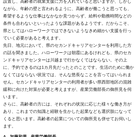
設置し、高齢者の就業支援に力を入れていると思いますが、しかし
ながら、年齢の壁と言われるように、高齢者が働こうと思っても、
希望するような仕事はなかなか見つからず、給料や勤務時間などの
条件も合わないといったような課題があるようです。だからこそ、
県としてはハローワークではできないようなきめ細かい支援を行っ
ていく必要があると考えます。
先日、地元において、県のセカンドキャリアセンターを利用した方
の話を聞きました。ハローワークは朝霞にあるけれども、県のセカ
ンドキャリアセンターは川越まで行かなくてはならない。その上
に、予約できるのは1カ月先だったとのことです。生活のために働か
なくてはならない状況では、そんな悠長なことを言ってはいられま
せん。セカンドキャリアセンターの利用者が多い県西部地区の混雑
緩和に向けた対策が必要と考えますが、産業労働部長の御所見を伺
います。
さらに、高齢者の方には、それぞれの状況に応じた様々な働き方が
あり、これまでの知識と経験を生かした起業なども選択肢になって
くると思います。高齢者の起業についての御所見も併せてお伺いし
ます。
A 加藤和男 産業労働部長