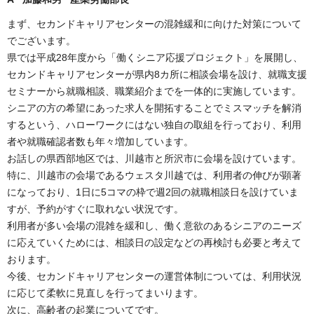
まず、セカンドキャリアセンターの混雑緩和に向けた対策について
でございます。
県では平成28年度から「働くシニア応援プロジェクト」を展開し、
セカンドキャリアセンターが県内8カ所に相談会場を設け、就職支援
セミナーから就職相談、職業紹介までを一体的に実施しています。
シニアの方の希望にあった求人を開拓することでミスマッチを解消
するという、ハローワークにはない独自の取組を行っており、利用
者や就職確認者数も年々増加しています。
お話しの県西部地区では、川越市と所沢市に会場を設けています。
特に、川越市の会場であるウェスタ川越では、利用者の伸びが顕著
になっており、1日に5コマの枠で週2回の就職相談日を設けていま
すが、予約がすぐに取れない状況です。
利用者が多い会場の混雑を緩和し、働く意欲のあるシニアのニーズ
に応えていくためには、相談日の設定などの再検討も必要と考えて
おります。
今後、セカンドキャリアセンターの運営体制については、利用状況
に応じて柔軟に見直しを行ってまいります。
次に、高齢者の起業についてです。