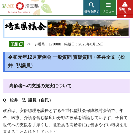
彩の国 埼玉県
緊急・防
情報を探す
メニュー
災
ページ番号：170088
掲載日：2025年8月15日
令和元年12月定例会 一般質問 質疑質問・答弁全文（松
井 弘議員）
高齢者への支援の充実について
Q 松井 弘 議員（自民
）
政府は、安倍総理を議長とする全世代型社会保障検討会議で、年
金、医療、介護を含む幅広い分野の改革を議論しています。子育て
世代への支援を手厚くし、意欲ある高齢者には働きやすい環境を用
意することを柱としています。