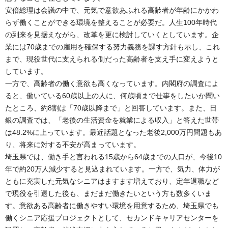
安倍総理は会議の中で、元気で意欲あふれる高齢者が年齢にかかわ
らず働くことができる環境を整えることが必要だ。人生100年時代
の到来を見据えながら、改革を更に検討していくとしています。企
業には70歳までの雇用を確保する努力義務を課す方針も示し、これ
まで、現役世代に支えられる側だった高齢者を支え手に変えようと
しています。
一方で、高齢者の働く意欲も高くなっています。内閣府の調査によ
ると、働いている60歳以上の人に、何歳頃まで仕事をしたいか聞い
たところ、約8割は「70歳以降まで」と回答しています。また、日
銀の調査では、「老後の生活資金を就業による収入」と答えた世帯
は48.2%に上っています。最近話題となった老後2,000万円問題もあ
り、将来に対する不安が高まっています。
埼玉県では、働き手と言われる15歳から64歳までの人口が、今後10
年で約20万人減少すると見込まれています。一方で、気力、体力が
ともに充実した元気なシニアはますます増えており、定年退職など
で現役を引退した後も、まだまだ働きたいという方も数多くいま
す。意欲ある高齢者に働きやすい環境を用意するため、埼玉県でも
働くシニア応援プロジェクトとして、セカンドキャリアセンターを